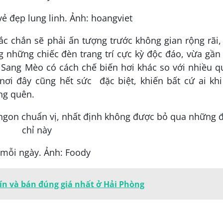
ẻ đẹp lung linh. Ảnh: hoangviet
c chắn sẽ phải ấn tượng trước không gian rộng rãi,
 những chiếc đèn trang trí cực kỳ độc đáo, vừa gần
 Sang Mèo có cách chế biến hơi khác so với nhiều 
 nơi đây cũng hết sức đặc biệt, khiến bất cứ ai kh
ng quên.
 mỗi ngày. Ảnh: Foody
tín và bán đúng giá nhất ở Hải Phòng