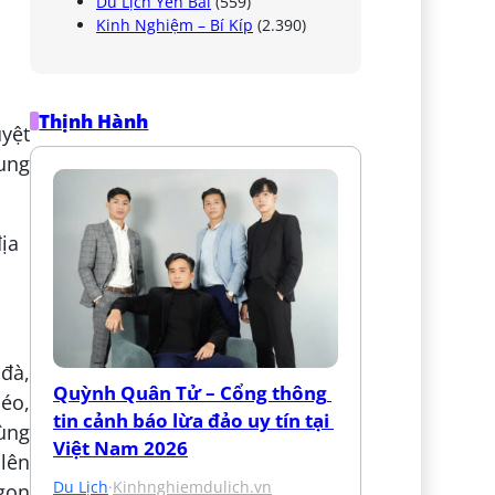
Du Lịch Yên Bái
(559)
Kinh Nghiệm – Bí Kíp
(2.390)
Thịnh Hành
uyệt
rung
đà,
Quỳnh Quân Tử – Cổng thông 
léo,
tin cảnh báo lừa đảo uy tín tại 
dùng
Việt Nam 2026
lên
Du Lịch
·
Kinhnghiemdulich.vn
gọn