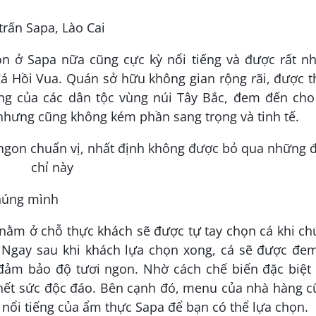
trấn Sapa, Lào Cai
n ở Sapa nữa cũng cực kỳ nổi tiếng và được rất nh
á Hồi Vua. Quán sở hữu không gian rộng rãi, được t
ưng của các dân tộc vùng núi Tây Bắc, đem đến cho
nhưng cũng không kém phần sang trọng và tinh tế.
chúng mình
 nằm ở chỗ thực khách sẽ được tự tay chọn cá khi c
. Ngay sau khi khách lựa chọn xong, cá sẽ được đe
 đảm bảo độ tươi ngon. Nhờ cách chế biến đặc biệt
 hết sức độc đáo. Bên cạnh đó, menu của nhà hàng 
 nổi tiếng của ẩm thực Sapa để bạn có thể lựa chọn.