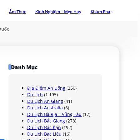
Ẩm Thực
Kinh Nghiệm – Mẹo Hay
Khám Phá
Quốc
Danh Mục
Địa Điểm Ăn Uống
(250)
Du Lịch
(1.195)
Du Lịch An Giang
(41)
Du Lịch Australia
(6)
Du Lịch Bà Rịa – Vũng Tàu
(17)
Du Lịch Bắc Giang
(278)
Du Lịch Bắc Kạn
(192)
Du Lịch Bạc Liêu
(16)