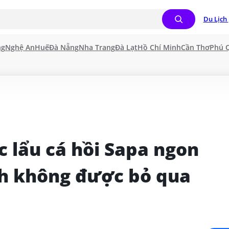
Du Lịch 
ng
Nghệ An
Huế
Đà Nẵng
Nha Trang
Đà Lạt
Hồ Chí Minh
Cần Thơ
Phú 
lẩu cá hồi Sapa ngon 
nh không được bỏ qua 