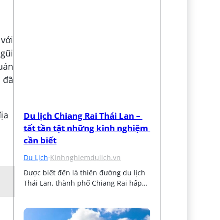
 với
 gũi
quán
i đã
Du lịch Chiang Rai Thái Lan – 
tất tần tật những kinh nghiệm 
cần biết
Du Lịch
·
Kinhnghiemdulich.vn
Được biết đến là thiên đường du lịch 
Thái Lan, thành phố Chiang Rai hấp…