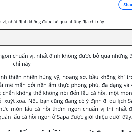
Sha
ảnh thiên nhiên hùng vỹ, hoang sơ, bầu không khí t
ải mê mẩn bởi nền ẩm thực phong phú, đa dạng và 
c chắn không thể không nói đến lẩu cá hồi, một mó
i xuýt xoa. Nếu bạn cũng đang có ý định đi du lịch 
thức món lẩu cá hồi thơm ngon chuẩn vị thì nhất đ
án lẩu cá hồi ngon ở Sapa được giới thiệu dưới đây