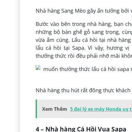
Nhà hàng Sang Mèo gây ấn tưởng bởi v
Bước vào bên trong nhà hàng, bạn chắ
những bộ bàn ghế gỗ sang trọng, cùng
vừa ấm cúng. Lẩu cá hồi tại nhà hàng
lẩu cá hồi tại Sapa. Vì vậy, hương vị
thưởng thức rồi đều phải nhỡ mãi khô
Nhà hàng thu hút rất đông thực khách
Xem Thêm
5 đại lý xe máy Honda uy 
4 – Nhà hàng Cá Hồi Vua Sapa