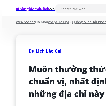
Kinhnghiemdulich
.vn
Web Stories
Hà Giang
Sapa
Hà Nội
Quảng Ninh
Hải Phò
Du Lịch Lào Cai
Muốn thưởng thức 
chuẩn vị, nhất đị
những địa chỉ này