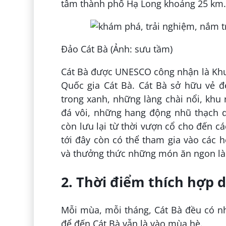
tâm thành phố Hạ Long khoảng 25 km.
Đảo Cát Bà (Ảnh: sưu tầm)
Cát Bà được UNESCO công nhận là Khu b
Quốc gia Cát Bà. Cát Bà sở hữu vẻ đ
trong xanh, những làng chài nổi, khu
đá vôi, những hang động nhũ thạch do
còn lưu lại từ thời vượn cổ cho đến c
tới đây còn có thể tham gia vào các 
và thưởng thức những món ăn ngon là
2. Thời điểm thích hợp d
Mỗi mùa, mỗi tháng, Cát Bà đều có nh
để đến Cát Bà vẫn là vào mùa hè.