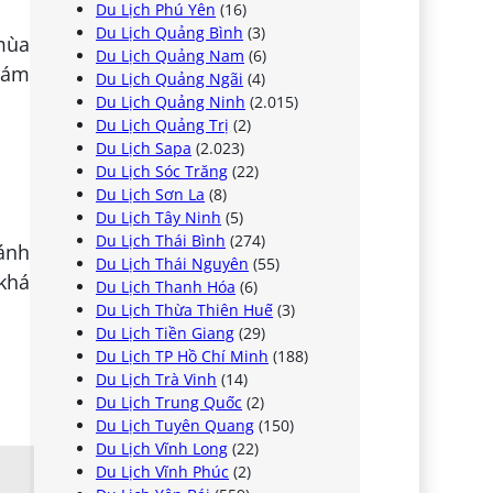
Du Lịch Phú Yên
(16)
Du Lịch Quảng Bình
(3)
mùa
Du Lịch Quảng Nam
(6)
khám
Du Lịch Quảng Ngãi
(4)
Du Lịch Quảng Ninh
(2.015)
Du Lịch Quảng Trị
(2)
Du Lịch Sapa
(2.023)
Du Lịch Sóc Trăng
(22)
Du Lịch Sơn La
(8)
Du Lịch Tây Ninh
(5)
Du Lịch Thái Bình
(274)
ránh
Du Lịch Thái Nguyên
(55)
 khá
Du Lịch Thanh Hóa
(6)
Du Lịch Thừa Thiên Huế
(3)
Du Lịch Tiền Giang
(29)
Du Lịch TP Hồ Chí Minh
(188)
Du Lịch Trà Vinh
(14)
Du Lịch Trung Quốc
(2)
Du Lịch Tuyên Quang
(150)
Du Lịch Vĩnh Long
(22)
Du Lịch Vĩnh Phúc
(2)