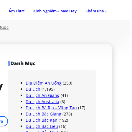
Ẩm Thực
Kinh Nghiệm – Mẹo Hay
Khám Phá
Quốc
Danh Mục
 
Địa Điểm Ăn Uống
(250)
Du Lịch
(1.195)
Du Lịch An Giang
(41)
Du Lịch Australia
(6)
Du Lịch Bà Rịa – Vũng Tàu
(17)
Du Lịch Bắc Giang
(278)
Du Lịch Bắc Kạn
(192)
re
Du Lịch Bạc Liêu
(16)