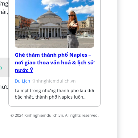
ững
ài,
Ghé thăm thành phố Naples – 
nơi giao thoa văn hoá & lịch sử 
n
nước Ý
Du Lịch
·
Kinhnghiemdulich.vn
 mức
Là một trong những thành phố lâu đời 
bậc nhất, thành phố Naples luôn…
© 2024 Kinhnghiemdulich.vn. All rights reserved.