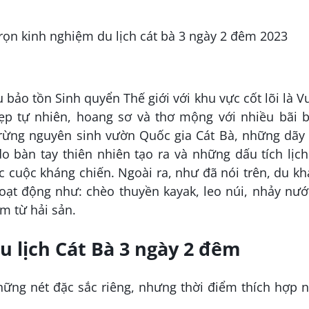
ảo tồn Sinh quyển Thế giới với khu vực cốt lõi là 
ẹp tự nhiên, hoang sơ và thơ mộng với nhiều bãi b
 rừng nguyên sinh vườn Quốc gia Cát Bà, những dãy
 bàn tay thiên nhiên tạo ra và những dấu tích lịc
ác cuộc kháng chiến. Ngoài ra, như đã nói trên, du k
hoạt động như: chèo thuyền kayak, leo núi, nhảy nư
m từ hải sản.
u lịch Cát Bà 3 ngày 2 đêm
ững nét đặc sắc riêng, nhưng thời điểm thích hợp 