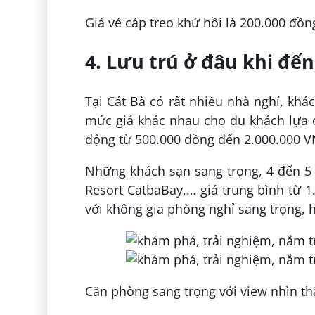
Giá vé cáp treo khứ hồi là 200.000 đồ
4. Lưu trú ở đâu khi đến
Tại Cát Bà có rất nhiều nhà nghỉ, kh
mức giá khác nhau cho du khách lựa c
động từ 500.000 đồng đến 2.000.000 
Những khách sạn sang trọng, 4 đến 5
Resort CatbaBay,… giá trung bình từ
với không gia phòng nghỉ sang trọng, 
Căn phòng sang trọng với view nhìn th