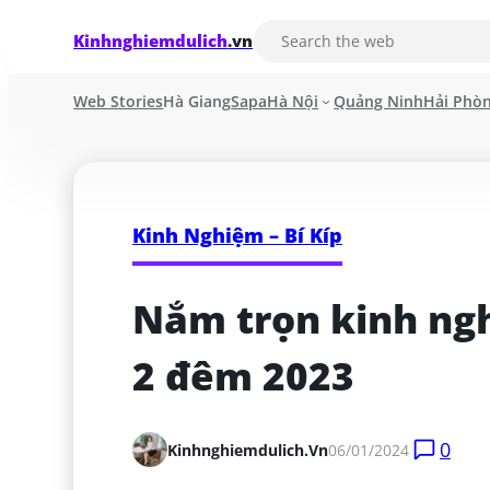
Kinhnghiemdulich
.vn
Web Stories
Hà Giang
Sapa
Hà Nội
Quảng Ninh
Hải Phò
Kinh Nghiệm – Bí Kíp
Nắm trọn kinh ngh
2 đêm 2023
0
Kinhnghiemdulich.vn
06/01/2024