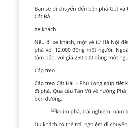
Bạn sẽ di chuyển đến bến phà Gót và t
Cát Bà.
Xe khách
Nếu đi xe khách, một vé từ Hà Nội đ
phà với 12.000 đồng một người. Ngoài
tâm đảo, với giá 250.000 đồng một ngư
Cáp treo
Cáp treo Cát Hải – Phù Long giúp tiết k
đi phà. Qua cầu Tân Vũ về hướng Phà G
bên đường.
Du khách có thể trải nghiệm di chuyển