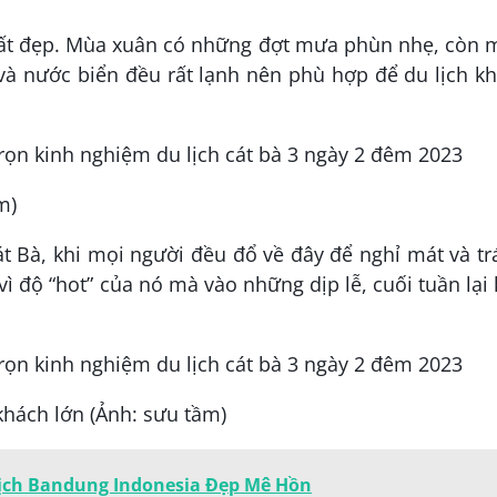
ất đẹp. Mùa xuân có những đợt mưa phùn nhẹ, còn 
 và nước biển đều rất lạnh nên phù hợp để du lịch 
m)
t Bà, khi mọi người đều đổ về đây để nghỉ mát và t
ì độ “hot” của nó mà vào những dịp lễ, cuối tuần lại
khách lớn (Ảnh: sưu tầm)
Lịch Bandung Indonesia Đẹp Mê Hồn