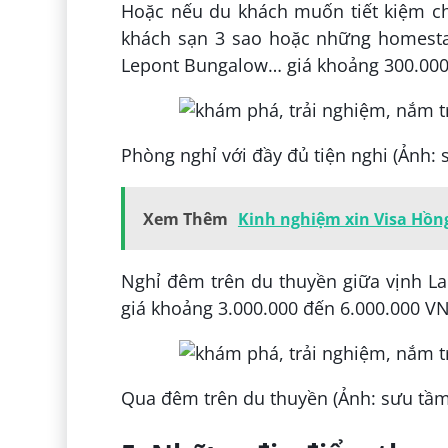
Hoặc nếu du khách muốn tiết kiệm ch
khách sạn 3 sao hoặc những homestay
Lepont Bungalow… giá khoảng 300.00
Phòng nghỉ với đầy đủ tiện nghi (Ảnh: 
Xem Thêm
Kinh nghiệm xin Visa Hồn
Nghỉ đêm trên du thuyền giữa vịnh La
giá khoảng 3.000.000 đến 6.000.000 
Qua đêm trên du thuyền (Ảnh: sưu tầm