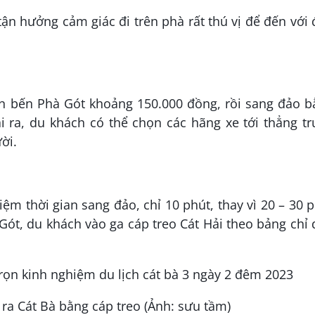
ận hưởng cảm giác đi trên phà rất thú vị để đến với
ến bến Phà Gót khoảng 150.000 đồng, rồi sang đảo b
 ra, du khách có thể chọn các hãng xe tới thẳng t
ời.
iệm thời gian sang đảo, chỉ 10 phút, thay vì 20 – 30 
ót, du khách vào ga cáp treo Cát Hải theo bảng chỉ
 ra Cát Bà bằng cáp treo (Ảnh: sưu tầm)