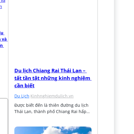
u 
 và 
n 
Du lịch Chiang Rai Thái Lan – 
tất tần tật những kinh nghiệm 
cần biết
Du Lịch
·
Kinhnghiemdulich.vn
Được biết đến là thiên đường du lịch 
Thái Lan, thành phố Chiang Rai hấp…