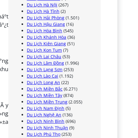
Du Lịch Hà Nội
(267)
Du Lịch Hà Tĩnh
(2)
áº­t
Du Lịch Hải Phòng
(1.501)
áº¿t
Du Lịch Hậu Giang
(16)
Du Lịch Hòa Bình
(545)
Du Lịch Khánh Hòa
(36)
Du Lịch Kiên Giang
(51)
Du Lịch Kon Tum
(7)
Du Lịch Lai Châu
(53)
Æ°ng
Du Lịch Lâm Đồng
(1.996)
 khu
Du Lịch Lạng Sơn
(253)
Du Lịch Lào Cai
(1.192)
Du Lịch Long An
(22)
Du Lịch Miền Bắc
(6.271)
Du Lịch Miền Tây
(874)
Du Lịch Miền Trung
(2.055)
nÃ y
Du Lịch Nam Định
(5)
»ng
Du Lịch Nghệ An
(136)
á»±a
Du Lịch Ninh Bình
(696)
Du Lịch Ninh Thuận
(9)
Du Lịch Phú Thọ
(253)