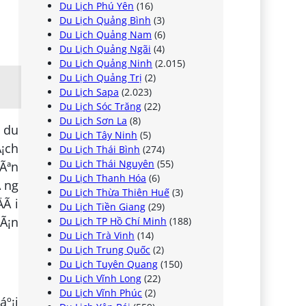
Du Lịch Phú Yên
(16)
Du Lịch Quảng Bình
(3)
Du Lịch Quảng Nam
(6)
Du Lịch Quảng Ngãi
(4)
Du Lịch Quảng Ninh
(2.015)
Du Lịch Quảng Trị
(2)
Du Lịch Sapa
(2.023)
Du Lịch Sóc Trăng
(22)
Du Lịch Sơn La
(8)
c du
Du Lịch Tây Ninh
(5)
Ã¡ch
Du Lịch Thái Bình
(274)
Du Lịch Thái Nguyên
(55)
yÃªn
Du Lịch Thanh Hóa
(6)
Ã ng
Du Lịch Thừa Thiên Huế
(3)
Ã i
Du Lịch Tiền Giang
(29)
Ã¡n
Du Lịch TP Hồ Chí Minh
(188)
Du Lịch Trà Vinh
(14)
Du Lịch Trung Quốc
(2)
Du Lịch Tuyên Quang
(150)
Du Lịch Vĩnh Long
(22)
Du Lịch Vĩnh Phúc
(2)
áº¡i