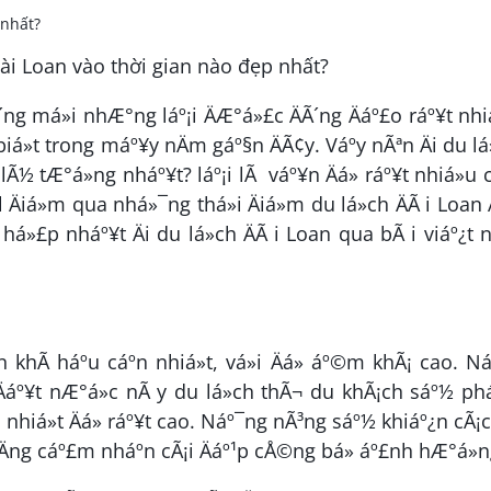
Ã´ng má»i nhÆ°ng láº¡i ÄÆ°á»£c ÄÃ´ng Äáº£o ráº¥t nhi
iá»t trong máº¥y nÄm gáº§n ÄÃ¢y. Váº­y nÃªn Äi du lá
lÃ½ tÆ°á»ng nháº¥t? láº¡i lÃ váº¥n Äá» ráº¥t nhiá»u 
iá»m qua nhá»¯ng thá»i Äiá»m du lá»ch ÄÃ i Loan Ä
 há»£p nháº¥t Äi du lá»ch ÄÃ i Loan qua bÃ i viáº¿t 
n khÃ­ háº­u cáº­n nhiá»t, vá»i Äá» áº©m khÃ¡ cao. N
Äáº¥t nÆ°á»c nÃ y du lá»ch thÃ¬ du khÃ¡ch sáº½ ph
 nhiá»t Äá» ráº¥t cao. Náº¯ng nÃ³ng sáº½ khiáº¿n cÃ¡
nÄng cáº£m nháº­n cÃ¡i Äáº¹p cÅ©ng bá» áº£nh hÆ°á»n