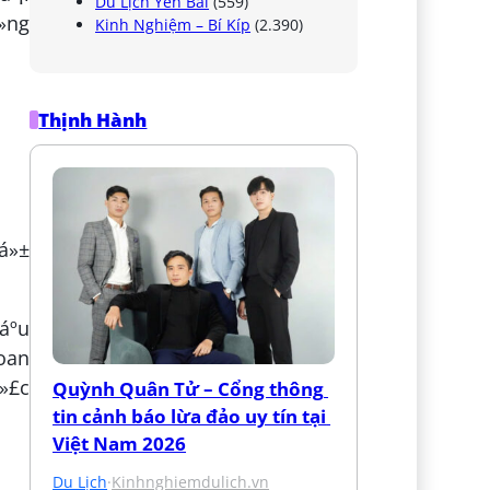
Du Lịch Yên Bái
(559)
»ng
Kinh Nghiệm – Bí Kíp
(2.390)
Thịnh Hành
sá»±
áº­u
Loan
á»£c
Quỳnh Quân Tử – Cổng thông 
tin cảnh báo lừa đảo uy tín tại 
Việt Nam 2026
Du Lịch
·
Kinhnghiemdulich.vn