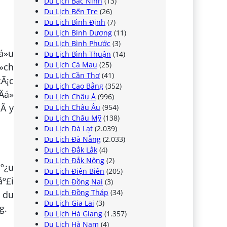
Du Lịch Bắc Ninh
(13)
Du Lịch Bến Tre
(26)
Du Lịch Bình Định
(7)
Du Lịch Bình Dương
(11)
Du Lịch Bình Phước
(3)
á»u
Du Lịch Bình Thuận
(14)
Du Lịch Cà Mau
(25)
»ch
Du Lịch Cần Thơ
(41)
cÃ¡c
Du Lịch Cao Bằng
(352)
á»
Du Lịch Châu Á
(996)
nÃ y
Du Lịch Châu Âu
(954)
Du Lịch Châu Mỹ
(138)
Du Lịch Đà Lạt
(2.039)
Du Lịch Đà Nẵng
(2.033)
Du Lịch Đắk Lắk
(4)
Du Lịch Đắk Nông
(2)
áº¿u
Du Lịch Điện Biên
(205)
áº£i
Du Lịch Đồng Nai
(3)
Du Lịch Đồng Tháp
(34)
c du
Du Lịch Gia Lai
(3)
g.
Du Lịch Hà Giang
(1.357)
Du Lịch Hà Nam
(4)