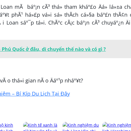
 i Loan mÃ báº¡n cÃ³ thá» tham kháº£o Äá» lá»±a ch
háº¥t phÃ¹ há»£p vá»i sá» thÃ­ch cá»§a báº£n thÃ¢n
i Loan sáº¯p tá»i. ChÃºc cÃ¡c báº¡n cÃ³ chuyáº¿n Ä
 Phú Quốc ở đâu, di chuyển thế nào và có gì ?
 vÃ o thá»i gian nÃ o Äáº¹p nháº¥t?
ệm – Bí Kíp Du Lịch Tại Đây