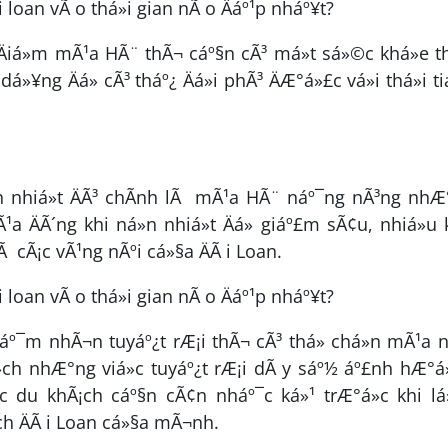
Äiá»m mÃ¹a HÃ¨ thÃ¬ cáº§n cÃ³ má»t sá»©c khá»e th
 dá»¥ng Äá» cÃ³ tháº¿ Äá»i phÃ³ ÄÆ°á»£c vá»i thá»i ti
cáº­n nhiá»t ÄÃ³ chÃ­nh lÃ mÃ¹a HÃ¨ náº¯ng nÃ³ng nh
¹a ÄÃ´ng khi ná»n nhiá»t Äá» giáº£m sÃ¢u, nhiá»u
t lÃ cÃ¡c vÃ¹ng nÃºi cá»§a ÄÃ i Loan.
áº¯m nhÃ¬n tuyáº¿t rÆ¡i thÃ¬ cÃ³ thá» chá»n mÃ¹a 
lá»ch nhÆ°ng viá»c tuyáº¿t rÆ¡i dÃ y sáº½ áº£nh hÆ°á
cÃ¡c du khÃ¡ch cáº§n cÃ¢n nháº¯c ká»¹ trÆ°á»c khi l
ch ÄÃ i Loan cá»§a mÃ¬nh.