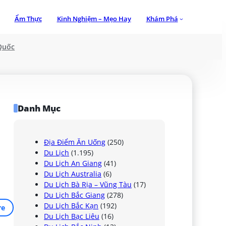
Ẩm Thực
Kinh Nghiệm – Mẹo Hay
Khám Phá
Quốc
Danh Mục
Địa Điểm Ăn Uống
(250)
Du Lịch
(1.195)
Du Lịch An Giang
(41)
Du Lịch Australia
(6)
Du Lịch Bà Rịa – Vũng Tàu
(17)
Du Lịch Bắc Giang
(278)
Du Lịch Bắc Kạn
(192)
re
Du Lịch Bạc Liêu
(16)