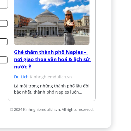
Ghé thăm thành phố Naples – 
nơi giao thoa văn hoá & lịch sử 
nước Ý
Du Lịch
·
Kinhnghiemdulich.vn
Là một trong những thành phố lâu đời 
bậc nhất, thành phố Naples luôn…
© 2024 Kinhnghiemdulich.vn. All rights reserved.