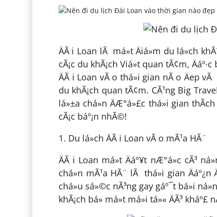
ÄÃ i Loan lÃ má»t Äiá»m du lá»ch kh
cÃ¡c du khÃ¡ch Viá»t quan tÃ¢m, Äáº·c b
ÄÃ i Loan vÃ o thá»i gian nÃ o Äep vÃ 
du khÃ¡ch quan tÃ¢m. CÃ¹ng Big Travel Ä
lá»±a chá»n ÄÆ°á»£c thá»i gian thÃ­ch
cÃ¡c báº¡n nhÃ©!
1. Du lá»ch ÄÃ i Loan vÃ o mÃ¹a HÃ¨
ÄÃ i Loan má»t Äáº¥t nÆ°á»c cÃ³ ná»
chá»n mÃ¹a HÃ¨ lÃ thá»i gian Äáº¿n 
chá»u sá»©c nÃ³ng gay gáº¯t bá»i ná»n
khÃ¡ch bá» má»t má»i tá»« ÄÃ³ kháº£ 