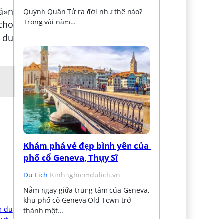
á»n
Quỳnh Quân Tử ra đời như thế nào? 
Trong vài năm…
 cho
i du
Khám phá vẻ đẹp bình yên của 
phố cổ Geneva, Thụy Sĩ
Du Lịch
·
Kinhnghiemdulich.vn
Nằm ngay giữa trung tâm của Geneva, 
khu phố cổ Geneva Old Town trở 
thành một…