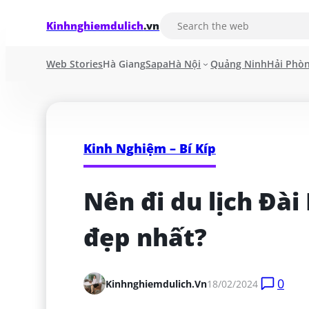
Kinhnghiemdulich
.vn
Web Stories
Hà Giang
Sapa
Hà Nội
Quảng Ninh
Hải Phò
Kinh Nghiệm – Bí Kíp
Nên đi du lịch Đài
đẹp nhất?
0
Kinhnghiemdulich.vn
18/02/2024