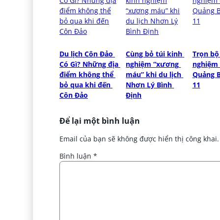
Du lịch Côn Đảo 
Cùng bỏ túi kinh 
Trọn bộ 
Có Gì? Những địa 
nghiệm “xương 
nghiệm d
điểm không thể 
máu” khi du lịch 
Quảng B
bỏ qua khi đến 
Nhơn Lý Bình 
11
Côn Đảo
Định
Để lại một bình luận
Email của bạn sẽ không được hiển thị công khai.
Bình luận
*