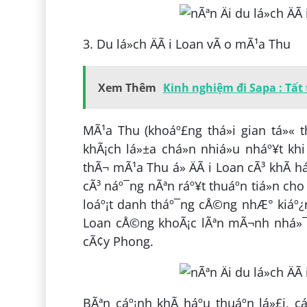
3. Du lá»ch ÄÃ i Loan vÃ o mÃ¹a Thu
Xem Thêm
Kinh nghiệm đi Sapa : Tất
MÃ¹a Thu (khoáº£ng thá»i gian tá»« t
khÃ¡ch lá»±a chá»n nhiá»u nháº¥t khi 
thÃ¬ mÃ¹a Thu á» ÄÃ i Loan cÃ³ khÃ­ h
cÃ³ náº¯ng nÃªn ráº¥t thuáº­n tiá»n cho
loáº¡t danh tháº¯ng cÅ©ng nhÆ° kiáº¿n t
Loan cÅ©ng khoÃ¡c lÃªn mÃ¬nh nhá»¯n
cÃ¢y Phong.
BÃªn cáº¡nh khÃ­ háº­u thuáº­n lá»£i, cá