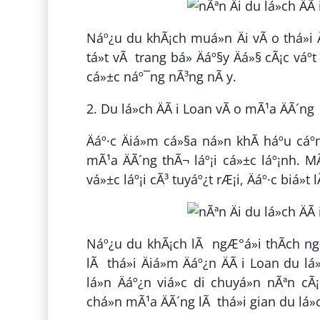
Náº¿u du khÃ¡ch muá»n Äi vÃ o thá»i 
tá»t vÃ trang bá» Äáº§y Äá»§ cÃ¡c váº­t
cá»±c náº¯ng nÃ³ng nÃ y.
2. Du lá»ch ÄÃ i Loan vÃ o mÃ¹a ÄÃ´ng
Äáº·c Äiá»m cá»§a ná»n khÃ­ háº­u 
mÃ¹a ÄÃ´ng thÃ¬ láº¡i cá»±c láº¡nh. MÃ
vá»±c láº¡i cÃ³ tuyáº¿t rÆ¡i, Äáº·c biá»
Náº¿u du khÃ¡ch lÃ ngÆ°á»i thÃ­ch ng
lÃ thá»i Äiá»m Äáº¿n ÄÃ i Loan du 
lá»n Äáº¿n viá»c di chuyá»n nÃªn 
chá»n mÃ¹a ÄÃ´ng lÃ thá»i gian du lá»