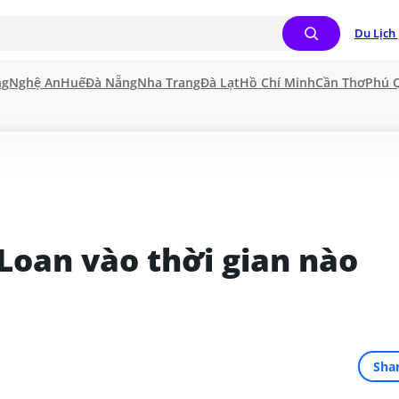
Du Lịch 
ng
Nghệ An
Huế
Đà Nẵng
Nha Trang
Đà Lạt
Hồ Chí Minh
Cần Thơ
Phú 
 Loan vào thời gian nào 
Sha