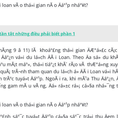
 tần tật những điều phải biết phần 1
hÃ¡ng 9 â 11) lÃ khoáº£ng thá»i gian ÄÆ°á»£c cÃ¡
Äáº¿n vá»i du lá»ch ÄÃ i Loan. Theo Äa sá» du kh
áº­u mÃ¡t máº», thá»i tiáº¿t khÃ´ rÃ¡o vÃ thÆ°á»ng xu
 quÃ¡ trÃ¬nh tham quan du lá»ch á» ÄÃ i Loan vá»i h
rÃºc tuyá»t Äáº¹p. NgoÃ i ra, khi mÃ¹a Thu Äáº¿n, Ä
g gam mÃ u vÃ ng, Äá» rá»±c rá»¡ cá»§a nhá»¯ng t
º£nh sáº¯c tuyá»t Äáº¹p cá»§a sáº¯c trá»i thu Äem l