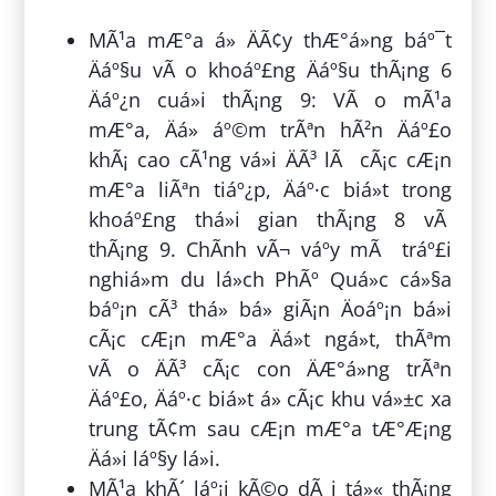
MÃ¹a mÆ°a á» ÄÃ¢y thÆ°á»ng báº¯t
Äáº§u vÃ o khoáº£ng Äáº§u thÃ¡ng 6
Äáº¿n cuá»i thÃ¡ng 9: VÃ o mÃ¹a
mÆ°a, Äá» áº©m trÃªn hÃ²n Äáº£o
khÃ¡ cao cÃ¹ng vá»i ÄÃ³ lÃ cÃ¡c cÆ¡n
mÆ°a liÃªn tiáº¿p, Äáº·c biá»t trong
khoáº£ng thá»i gian thÃ¡ng 8 vÃ
thÃ¡ng 9. ChÃ­nh vÃ¬ váº­y mÃ tráº£i
nghiá»m du lá»ch PhÃº Quá»c cá»§a
báº¡n cÃ³ thá» bá» giÃ¡n Äoáº¡n bá»i
cÃ¡c cÆ¡n mÆ°a Äá»t ngá»t, thÃªm
vÃ o ÄÃ³ cÃ¡c con ÄÆ°á»ng trÃªn
Äáº£o, Äáº·c biá»t á» cÃ¡c khu vá»±c xa
trung tÃ¢m sau cÆ¡n mÆ°a tÆ°Æ¡ng
Äá»i láº§y lá»i.
MÃ¹a khÃ´ láº¡i kÃ©o dÃ i tá»« thÃ¡ng