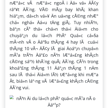
nÆ°á»c vÃ nÆ°á»c ngoÃ i Äá» vá» ÄÃ¢y
ráº¥t ÄÃ´ng. VÃ© mÃ¡y bay khÃ¡ khan
hiáº¿m, dá»ch vá»¥ Än uá»ng cÅ©ng nhÆ°
chá» nghá» Äá»u tÄng giÃ¡. Tuy nhiÃªn,
báº¡n cÃ³ thá» chá»n thá»i Äiá»m cho
chuyáº¿n du lá»ch PhÃº Quá»c cá»§a
mÃ¬nh vÃ o Äáº§u thÃ¡ng 4 hay lÃ cuá»i
thÃ¡ng 10 vÃ¬ ÄÃ¢y lÃ giai Äoáº¡n chuyá»n
mÃ¹a trÃªn Äáº£o nÃªn lÆ°á»£ng khÃ¡ch
cÅ©ng sáº½ khÃ´ng quÃ¡ ÄÃ´ng. CÃ²n trong
khoáº£ng thÃ¡ng 11 Äáº¿n thÃ¡ng 1 nÄm
sau lÃ thá»i Äiá»m lÃ½ tÆ°á»ng khi mÆ°a
Ã­t, biá»n láº·ng vÃ lÆ°á»£ng khÃ¡ch cÅ©ng
ÄÃ´ng vui.