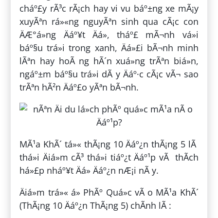
cháº£y rÃ³c rÃ¡ch hay vi vu báº±ng xe mÃ¡y
xuyÃªn rá»«ng nguyÃªn sinh qua cÃ¡c con
ÄÆ°á»ng Äáº¥t Äá», tháº£ mÃ¬nh vá»i
báº§u trá»i trong xanh, Äá»£i bÃ¬nh minh
lÃªn hay hoÃ ng hÃ´n xuá»ng trÃªn biá»n,
ngáº±m báº§u trá»i dÃ y Äáº·c cÃ¡c vÃ¬ sao
trÃªn hÃ²n Äáº£o yÃªn bÃ¬nh.
MÃ¹a KhÃ´ tá»« thÃ¡ng 10 Äáº¿n thÃ¡ng 5 lÃ
thá»i Äiá»m cÃ³ thá»i tiáº¿t Äáº¹p vÃ thÃ­ch
há»£p nháº¥t Äá» Äáº¿n nÆ¡i nÃ y.
Äiá»m trá»« á» PhÃº Quá»c vÃ o MÃ¹a KhÃ´
(ThÃ¡ng 10 Äáº¿n ThÃ¡ng 5) chÃ­nh lÃ :