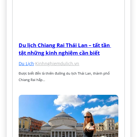
Du lịch Chiang Rai Thái Lan – tất tần 
tật những kinh nghiệm cần biết
Du Lịch
·
Kinhnghiemdulich.vn
Được biết đến là thiên đường du lịch Thái Lan, thành phố 
Chiang Rai hấp…