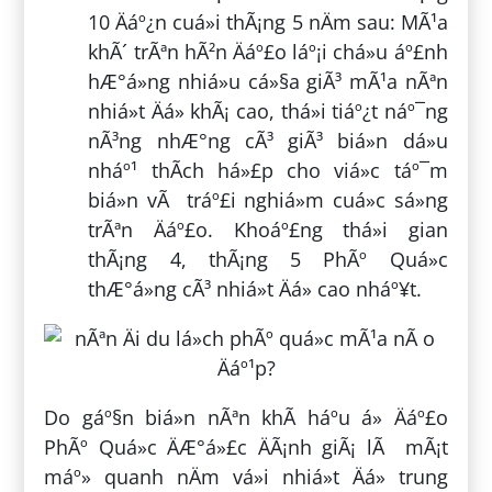
10 Äáº¿n cuá»i thÃ¡ng 5 nÄm sau: MÃ¹a
khÃ´ trÃªn hÃ²n Äáº£o láº¡i chá»u áº£nh
hÆ°á»ng nhiá»u cá»§a giÃ³ mÃ¹a nÃªn
nhiá»t Äá» khÃ¡ cao, thá»i tiáº¿t náº¯ng
nÃ³ng nhÆ°ng cÃ³ giÃ³ biá»n dá»u
nháº¹ thÃ­ch há»£p cho viá»c táº¯m
biá»n vÃ tráº£i nghiá»m cuá»c sá»ng
trÃªn Äáº£o. Khoáº£ng thá»i gian
thÃ¡ng 4, thÃ¡ng 5 PhÃº Quá»c
thÆ°á»ng cÃ³ nhiá»t Äá» cao nháº¥t.
Do gáº§n biá»n nÃªn khÃ­ háº­u á» Äáº£o
PhÃº Quá»c ÄÆ°á»£c ÄÃ¡nh giÃ¡ lÃ mÃ¡t
máº» quanh nÄm vá»i nhiá»t Äá» trung