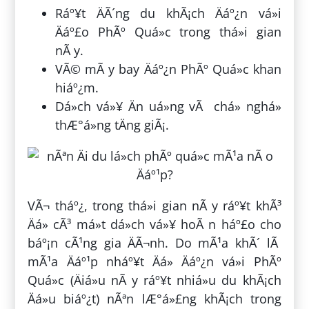
Ráº¥t ÄÃ´ng du khÃ¡ch Äáº¿n vá»i
Äáº£o PhÃº Quá»c trong thá»i gian
nÃ y.
VÃ© mÃ y bay Äáº¿n PhÃº Quá»c khan
hiáº¿m.
Dá»ch vá»¥ Än uá»ng vÃ chá» nghá»
thÆ°á»ng tÄng giÃ¡.
VÃ¬ tháº¿, trong thá»i gian nÃ y ráº¥t khÃ³
Äá» cÃ³ má»t dá»ch vá»¥ hoÃ n háº£o cho
báº¡n cÃ¹ng gia ÄÃ¬nh. Do mÃ¹a khÃ´ lÃ
mÃ¹a Äáº¹p nháº¥t Äá» Äáº¿n vá»i PhÃº
Quá»c (Äiá»u nÃ y ráº¥t nhiá»u du khÃ¡ch
Äá»u biáº¿t) nÃªn lÆ°á»£ng khÃ¡ch trong