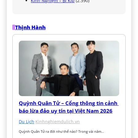
Kinh Nghiệm – Bí Kíp
(2.390)
Thịnh Hành
Quỳnh Quân Tử – Cổng thông tin cảnh 
báo lừa đảo uy tín tại Việt Nam 2026
Du Lịch
·
Kinhnghiemdulich.vn
Quỳnh Quân Tử ra đời như thế nào? Trong vài năm…