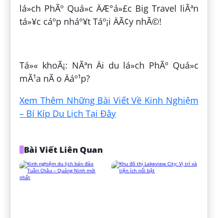
lá»ch PhÃº Quá»c ÄÆ°á»£c Big Travel liÃªn
tá»¥c cáº­p nháº¥t Táº¡i ÄÃ¢y nhÃ©!
ÄÄng bá»i:
Ã ChÃ­nh LÆ°u
Tá»« khoÃ¡: NÃªn Äi du lá»ch PhÃº Quá»c
mÃ¹a nÃ o Äáº¹p?
Xem Thêm Những Bài Viết Về Kinh Nghiệm
– Bí Kíp Du Lịch Tại Đây
Bài Viết Liên Quan