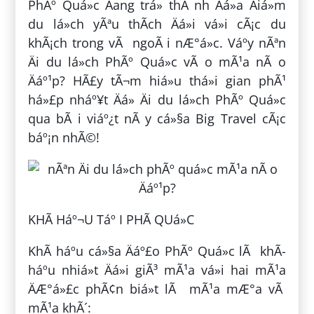
PhÃº Quá»c Äang trá» thÃ nh Äá»a Äiá»m
du lá»ch yÃªu thÃ­ch Äá»i vá»i cÃ¡c du
khÃ¡ch trong vÃ ngoÃ i nÆ°á»c. Váº­y nÃªn
Äi du lá»ch PhÃº Quá»c vÃ o mÃ¹a nÃ o
Äáº¹p? HÃ£y tÃ¬m hiá»u thá»i gian phÃ¹
há»£p nháº¥t Äá» Äi du lá»ch PhÃº Quá»c
qua bÃ i viáº¿t nÃ y cá»§a Big Travel cÃ¡c
báº¡n nhÃ©!
KHÃ Háº¬U Táº I PHÃ QUá»C
KhÃ­ háº­u cá»§a Äáº£o PhÃº Quá»c lÃ khÃ­
háº­u nhiá»t Äá»i giÃ³ mÃ¹a vá»i hai mÃ¹a
ÄÆ°á»£c phÃ¢n biá»t lÃ mÃ¹a mÆ°a vÃ
mÃ¹a khÃ´: