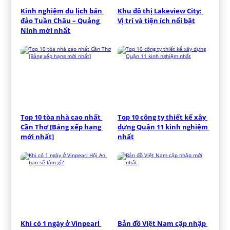
Kinh nghiệm du lịch bán 
Khu đô thị Lakeview City: 
đảo Tuần Châu – Quảng 
Vị trí và tiện ích nổi bật
Ninh mới nhất
Top 10 tòa nhà cao nhất 
Top 10 công ty thiết kế xây 
Cần Thơ [Bảng xếp hạng 
dựng Quận 11 kinh nghiệm 
mới nhất]
nhất
Khi có 1 ngày ở Vinpearl 
Bản đồ Việt Nam cập nhập 