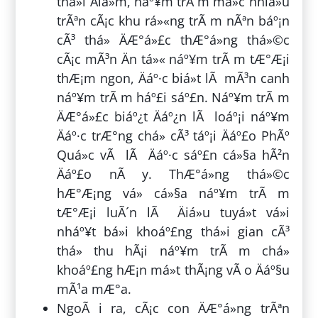
thá»i Äiá»m, náº¥m trÃ m má»c nhiá»u
trÃªn cÃ¡c khu rá»«ng trÃ m nÃªn báº¡n
cÃ³ thá» ÄÆ°á»£c thÆ°á»ng thá»©c
cÃ¡c mÃ³n Än tá»« náº¥m trÃ m tÆ°Æ¡i
thÆ¡m ngon, Äáº·c biá»t lÃ mÃ³n canh
náº¥m trÃ m háº£i sáº£n. Náº¥m trÃ m
ÄÆ°á»£c biáº¿t Äáº¿n lÃ loáº¡i náº¥m
Äáº·c trÆ°ng chá» cÃ³ táº¡i Äáº£o PhÃº
Quá»c vÃ lÃ Äáº·c sáº£n cá»§a hÃ²n
Äáº£o nÃ y. ThÆ°á»ng thá»©c
hÆ°Æ¡ng vá» cá»§a náº¥m trÃ m
tÆ°Æ¡i luÃ´n lÃ Äiá»u tuyá»t vá»i
nháº¥t bá»i khoáº£ng thá»i gian cÃ³
thá» thu hÃ¡i náº¥m trÃ m chá»
khoáº£ng hÆ¡n má»t thÃ¡ng vÃ o Äáº§u
mÃ¹a mÆ°a.
NgoÃ i ra, cÃ¡c con ÄÆ°á»ng trÃªn