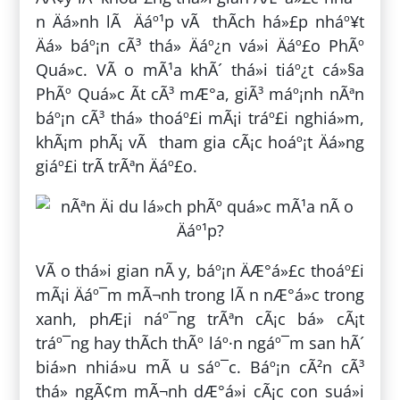
n Äá»nh lÃ Äáº¹p vÃ thÃ­ch há»£p nháº¥t
Äá» báº¡n cÃ³ thá» Äáº¿n vá»i Äáº£o PhÃº
Quá»c. VÃ o mÃ¹a khÃ´ thá»i tiáº¿t cá»§a
PhÃº Quá»c Ã­t cÃ³ mÆ°a, giÃ³ máº¡nh nÃªn
báº¡n cÃ³ thá» thoáº£i mÃ¡i tráº£i nghiá»m,
khÃ¡m phÃ¡ vÃ tham gia cÃ¡c hoáº¡t Äá»ng
giáº£i trÃ­ trÃªn Äáº£o.
VÃ o thá»i gian nÃ y, báº¡n ÄÆ°á»£c thoáº£i
mÃ¡i Äáº¯m mÃ¬nh trong lÃ n nÆ°á»c trong
xanh, phÆ¡i náº¯ng trÃªn cÃ¡c bá» cÃ¡t
tráº¯ng hay thÃ­ch thÃº láº·n ngáº¯m san hÃ´
biá»n nhiá»u mÃ u sáº¯c. Báº¡n cÃ²n cÃ³
thá» ngÃ¢m mÃ¬nh dÆ°á»i cÃ¡c con suá»i