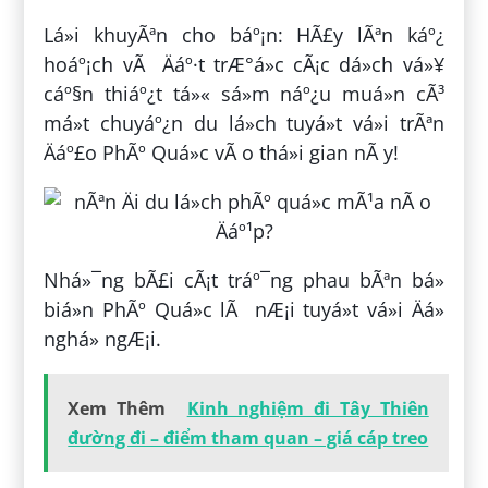
Lá»i khuyÃªn cho báº¡n: HÃ£y lÃªn káº¿
hoáº¡ch vÃ Äáº·t trÆ°á»c cÃ¡c dá»ch vá»¥
cáº§n thiáº¿t tá»« sá»m náº¿u muá»n cÃ³
má»t chuyáº¿n du lá»ch tuyá»t vá»i trÃªn
Äáº£o PhÃº Quá»c vÃ o thá»i gian nÃ y!
Nhá»¯ng bÃ£i cÃ¡t tráº¯ng phau bÃªn bá»
biá»n PhÃº Quá»c lÃ nÆ¡i tuyá»t vá»i Äá»
nghá» ngÆ¡i.
Xem Thêm
Kinh nghiệm đi Tây Thiên
đường đi – điểm tham quan – giá cáp treo