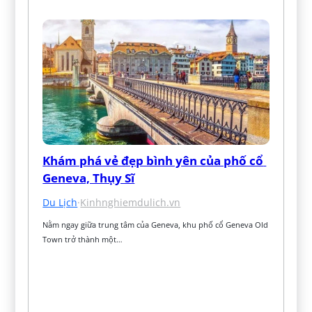
Khám phá vẻ đẹp bình yên của phố cổ 
Geneva, Thụy Sĩ
Du Lịch
·
Kinhnghiemdulich.vn
Nằm ngay giữa trung tâm của Geneva, khu phố cổ Geneva Old 
Town trở thành một…