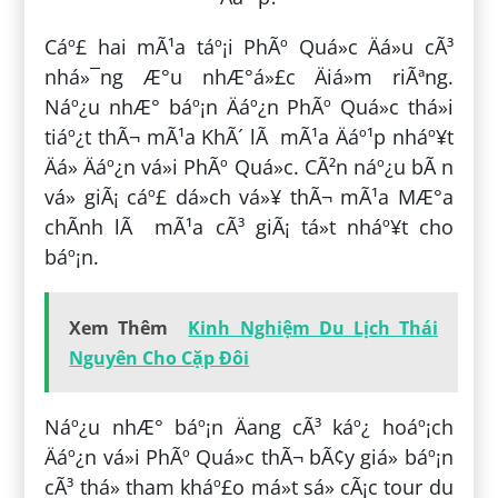
Cáº£ hai mÃ¹a táº¡i PhÃº Quá»c Äá»u cÃ³
nhá»¯ng Æ°u nhÆ°á»£c Äiá»m riÃªng.
Náº¿u nhÆ° báº¡n Äáº¿n PhÃº Quá»c thá»i
tiáº¿t thÃ¬ mÃ¹a KhÃ´ lÃ mÃ¹a Äáº¹p nháº¥t
Äá» Äáº¿n vá»i PhÃº Quá»c. CÃ²n náº¿u bÃ n
vá» giÃ¡ cáº£ dá»ch vá»¥ thÃ¬ mÃ¹a MÆ°a
chÃ­nh lÃ mÃ¹a cÃ³ giÃ¡ tá»t nháº¥t cho
báº¡n.
Xem Thêm
Kinh Nghiệm Du Lịch Thái
Nguyên Cho Cặp Đôi
Náº¿u nhÆ° báº¡n Äang cÃ³ káº¿ hoáº¡ch
Äáº¿n vá»i PhÃº Quá»c thÃ¬ bÃ¢y giá» báº¡n
cÃ³ thá» tham kháº£o má»t sá» cÃ¡c tour du