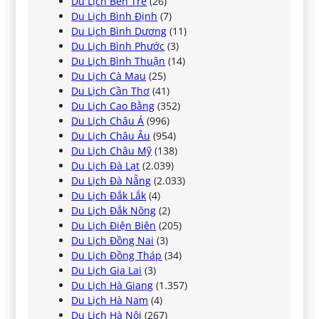
Du Lịch Bến Tre
(26)
Du Lịch Bình Định
(7)
Du Lịch Bình Dương
(11)
Du Lịch Bình Phước
(3)
Du Lịch Bình Thuận
(14)
Du Lịch Cà Mau
(25)
Du Lịch Cần Thơ
(41)
Du Lịch Cao Bằng
(352)
Du Lịch Châu Á
(996)
Du Lịch Châu Âu
(954)
Du Lịch Châu Mỹ
(138)
Du Lịch Đà Lạt
(2.039)
Du Lịch Đà Nẵng
(2.033)
Du Lịch Đắk Lắk
(4)
Du Lịch Đắk Nông
(2)
Du Lịch Điện Biên
(205)
Du Lịch Đồng Nai
(3)
Du Lịch Đồng Tháp
(34)
Du Lịch Gia Lai
(3)
Du Lịch Hà Giang
(1.357)
Du Lịch Hà Nam
(4)
Du Lịch Hà Nội
(267)