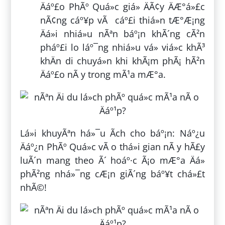
Äáº£o PhÃº Quá»c giá» ÄÃ¢y ÄÆ°á»£c
nÃ¢ng cáº¥p vÃ cáº£i thiá»n tÆ°Æ¡ng
Äá»i nhiá»u nÃªn báº¡n khÃ´ng cÃ²n
pháº£i lo láº¯ng nhiá»u vá» viá»c khÃ³
khÄn di chuyá»n khi khÃ¡m phÃ¡ hÃ²n
Äáº£o nÃ y trong mÃ¹a mÆ°a.
Lá»i khuyÃªn há»¯u Ã­ch cho báº¡n: Náº¿u
Äáº¿n PhÃº Quá»c vÃ o thá»i gian nÃ y hÃ£y
luÃ´n mang theo Ã´ hoáº·c Ã¡o mÆ°a Äá»
phÃ²ng nhá»¯ng cÆ¡n giÃ´ng báº¥t chá»£t
nhÃ©!