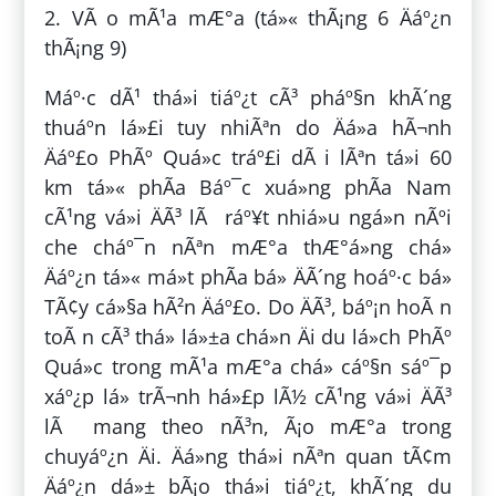
2. VÃ o mÃ¹a mÆ°a (tá»« thÃ¡ng 6 Äáº¿n
thÃ¡ng 9)
Máº·c dÃ¹ thá»i tiáº¿t cÃ³ pháº§n khÃ´ng
thuáº­n lá»£i tuy nhiÃªn do Äá»a hÃ¬nh
Äáº£o PhÃº Quá»c tráº£i dÃ i lÃªn tá»i 60
km tá»« phÃ­a Báº¯c xuá»ng phÃ­a Nam
cÃ¹ng vá»i ÄÃ³ lÃ ráº¥t nhiá»u ngá»n nÃºi
che cháº¯n nÃªn mÆ°a thÆ°á»ng chá»
Äáº¿n tá»« má»t phÃ­a bá» ÄÃ´ng hoáº·c bá»
TÃ¢y cá»§a hÃ²n Äáº£o. Do ÄÃ³, báº¡n hoÃ n
toÃ n cÃ³ thá» lá»±a chá»n Äi du lá»ch PhÃº
Quá»c trong mÃ¹a mÆ°a chá» cáº§n sáº¯p
xáº¿p lá» trÃ¬nh há»£p lÃ½ cÃ¹ng vá»i ÄÃ³
lÃ mang theo nÃ³n, Ã¡o mÆ°a trong
chuyáº¿n Äi. Äá»ng thá»i nÃªn quan tÃ¢m
Äáº¿n dá»± bÃ¡o thá»i tiáº¿t, khÃ´ng du