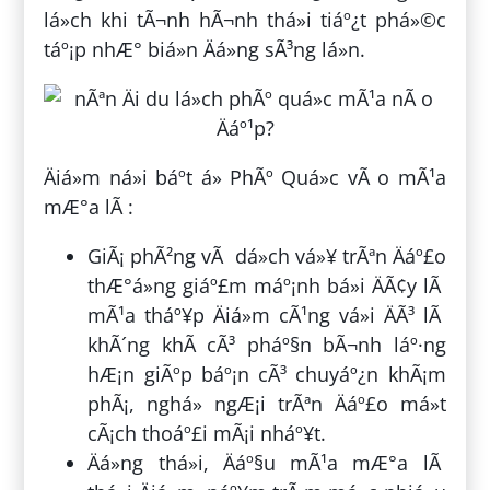
lá»ch khi tÃ¬nh hÃ¬nh thá»i tiáº¿t phá»©c
táº¡p nhÆ° biá»n Äá»ng sÃ³ng lá»n.
Äiá»m ná»i báº­t á» PhÃº Quá»c vÃ o mÃ¹a
mÆ°a lÃ :
GiÃ¡ phÃ²ng vÃ dá»ch vá»¥ trÃªn Äáº£o
thÆ°á»ng giáº£m máº¡nh bá»i ÄÃ¢y lÃ
mÃ¹a tháº¥p Äiá»m cÃ¹ng vá»i ÄÃ³ lÃ
khÃ´ng khÃ­ cÃ³ pháº§n bÃ¬nh láº·ng
hÆ¡n giÃºp báº¡n cÃ³ chuyáº¿n khÃ¡m
phÃ¡, nghá» ngÆ¡i trÃªn Äáº£o má»t
cÃ¡ch thoáº£i mÃ¡i nháº¥t.
Äá»ng thá»i, Äáº§u mÃ¹a mÆ°a lÃ