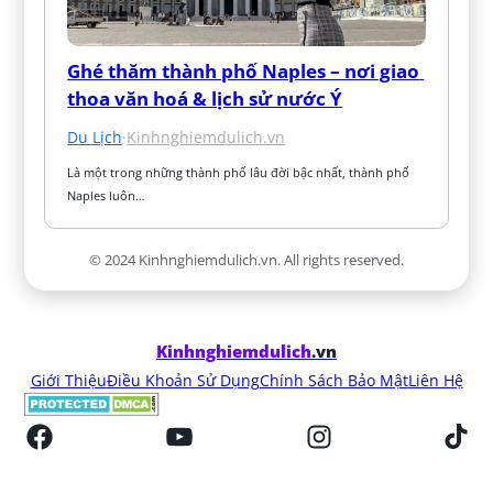
Ghé thăm thành phố Naples – nơi giao 
thoa văn hoá & lịch sử nước Ý
Du Lịch
·
Kinhnghiemdulich.vn
Là một trong những thành phố lâu đời bậc nhất, thành phố 
Naples luôn…
© 2024 Kinhnghiemdulich.vn. All rights reserved.
Kinhnghiemdulich
.vn
Giới Thiệu
Điều Khoản Sử Dụng
Chính Sách Bảo Mật
Liên Hệ