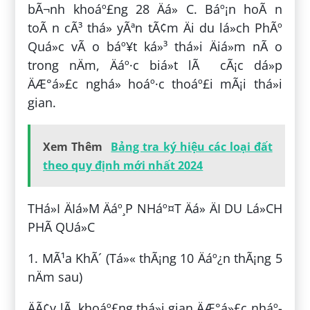
bÃ¬nh khoáº£ng 28 Äá» C. Báº¡n hoÃ n
toÃ n cÃ³ thá» yÃªn tÃ¢m Äi du lá»ch PhÃº
Quá»c vÃ o báº¥t ká»³ thá»i Äiá»m nÃ o
trong nÄm, Äáº·c biá»t lÃ cÃ¡c dá»p
ÄÆ°á»£c nghá» hoáº·c thoáº£i mÃ¡i thá»i
gian.
Xem Thêm
Bảng tra ký hiệu các loại đất
theo quy định mới nhất 2024
THá»I ÄIá»M Äáº¸P NHáº¤T Äá» ÄI DU Lá»CH
PHÃ QUá»C
1. MÃ¹a KhÃ´ (Tá»« thÃ¡ng 10 Äáº¿n thÃ¡ng 5
nÄm sau)
ÄÃ¢y lÃ khoáº£ng thá»i gian ÄÆ°á»£c nháº­