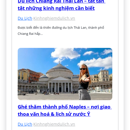
Du lịch Chiang Rai Thái Lan – tất tần 
tật những kinh nghiệm cần biết
Du Lịch
·
Kinhnghiemdulich.vn
Được biết đến là thiên đường du lịch Thái Lan, thành phố 
Chiang Rai hấp…
Ghé thăm thành phố Naples – nơi giao 
thoa văn hoá & lịch sử nước Ý
Du Lịch
·
Kinhnghiemdulich.vn