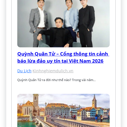
Quỳnh Quân Tử – Cổng thông tin cảnh 
báo lừa đảo uy tín tại Việt Nam 2026
Du Lịch
·
Kinhnghiemdulich.vn
Quỳnh Quân Tử ra đời như thế nào? Trong vài năm…