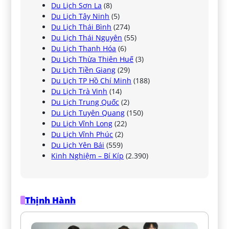
Du Lịch Sơn La
(8)
Du Lịch Tây Ninh
(5)
Du Lịch Thái Bình
(274)
Du Lịch Thái Nguyên
(55)
Du Lịch Thanh Hóa
(6)
Du Lịch Thừa Thiên Huế
(3)
Du Lịch Tiền Giang
(29)
Du Lịch TP Hồ Chí Minh
(188)
Du Lịch Trà Vinh
(14)
Du Lịch Trung Quốc
(2)
Du Lịch Tuyên Quang
(150)
Du Lịch Vĩnh Long
(22)
Du Lịch Vĩnh Phúc
(2)
Du Lịch Yên Bái
(559)
Kinh Nghiệm – Bí Kíp
(2.390)
Thịnh Hành