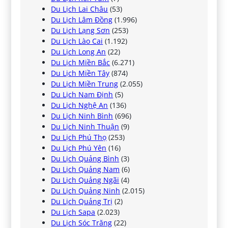
Du Lịch Lai Châu
(53)
Du Lịch Lâm Đồng
(1.996)
Du Lịch Lạng Sơn
(253)
Du Lịch Lào Cai
(1.192)
Du Lịch Long An
(22)
Du Lịch Miền Bắc
(6.271)
Du Lịch Miền Tây
(874)
Du Lịch Miền Trung
(2.055)
Du Lịch Nam Định
(5)
Du Lịch Nghệ An
(136)
Du Lịch Ninh Bình
(696)
Du Lịch Ninh Thuận
(9)
Du Lịch Phú Thọ
(253)
Du Lịch Phú Yên
(16)
Du Lịch Quảng Bình
(3)
Du Lịch Quảng Nam
(6)
Du Lịch Quảng Ngãi
(4)
Du Lịch Quảng Ninh
(2.015)
Du Lịch Quảng Trị
(2)
Du Lịch Sapa
(2.023)
Du Lịch Sóc Trăng
(22)