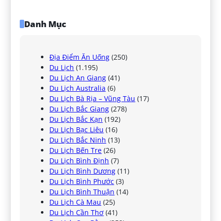
Danh Mục
Địa Điểm Ăn Uống
(250)
Du Lịch
(1.195)
Du Lịch An Giang
(41)
Du Lịch Australia
(6)
Du Lịch Bà Rịa – Vũng Tàu
(17)
Du Lịch Bắc Giang
(278)
Du Lịch Bắc Kạn
(192)
Du Lịch Bạc Liêu
(16)
Du Lịch Bắc Ninh
(13)
Du Lịch Bến Tre
(26)
Du Lịch Bình Định
(7)
Du Lịch Bình Dương
(11)
Du Lịch Bình Phước
(3)
Du Lịch Bình Thuận
(14)
Du Lịch Cà Mau
(25)
Du Lịch Cần Thơ
(41)