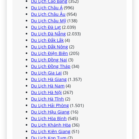
Du Lịch Cao Bằng
(352)
Du Lịch Châu Á
(996)
Du Lịch Châu Âu
(954)
Du Lịch Châu Mỹ
(138)
Du Lịch Đà Lạt
(2.039)
Du Lịch Đà Nẵng
(2.033)
Du Lịch Đắk Lắk
(4)
Du Lịch Đắk Nông
(2)
Du Lịch Điện Biên
(205)
Du Lịch Đồng Nai
(3)
Du Lịch Đồng Tháp
(34)
Du Lịch Gia Lai
(3)
Du Lịch Hà Giang
(1.357)
Du Lịch Hà Nam
(4)
Du Lịch Hà Nội
(267)
Du Lịch Hà Tĩnh
(2)
Du Lịch Hải Phòng
(1.501)
Du Lịch Hậu Giang
(16)
Du Lịch Hòa Bình
(545)
Du Lịch Khánh Hòa
(36)
Du Lịch Kiên Giang
(51)
Du Lịch Kon Tum
(7)