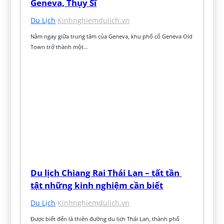
Geneva, Thụy Sĩ
Du Lịch
·
Kinhnghiemdulich.vn
Nằm ngay giữa trung tâm của Geneva, khu phố cổ Geneva Old 
Town trở thành một…
Du lịch Chiang Rai Thái Lan – tất tần 
tật những kinh nghiệm cần biết
Du Lịch
·
Kinhnghiemdulich.vn
Được biết đến là thiên đường du lịch Thái Lan, thành phố 