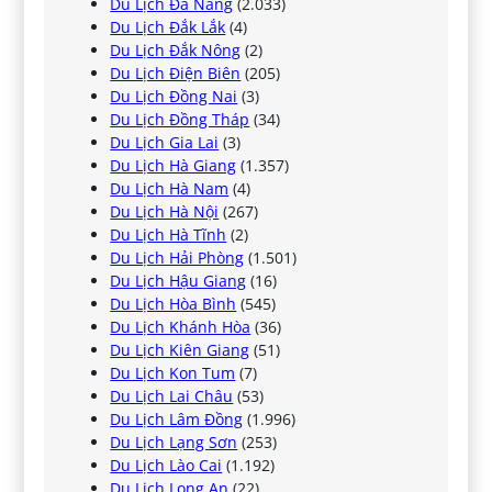
Du Lịch Đà Nẵng
(2.033)
Du Lịch Đắk Lắk
(4)
Du Lịch Đắk Nông
(2)
Du Lịch Điện Biên
(205)
Du Lịch Đồng Nai
(3)
Du Lịch Đồng Tháp
(34)
Du Lịch Gia Lai
(3)
Du Lịch Hà Giang
(1.357)
Du Lịch Hà Nam
(4)
Du Lịch Hà Nội
(267)
Du Lịch Hà Tĩnh
(2)
Du Lịch Hải Phòng
(1.501)
Du Lịch Hậu Giang
(16)
Du Lịch Hòa Bình
(545)
Du Lịch Khánh Hòa
(36)
Du Lịch Kiên Giang
(51)
Du Lịch Kon Tum
(7)
Du Lịch Lai Châu
(53)
Du Lịch Lâm Đồng
(1.996)
Du Lịch Lạng Sơn
(253)
Du Lịch Lào Cai
(1.192)
Du Lịch Long An
(22)