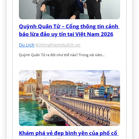
Quỳnh Quân Tử – Cổng thông tin cảnh 
báo lừa đảo uy tín tại Việt Nam 2026
Du Lịch
·
Kinhnghiemdulich.vn
Quỳnh Quân Tử ra đời như thế nào? Trong vài năm…
Khám phá vẻ đẹp bình yên của phố cổ 