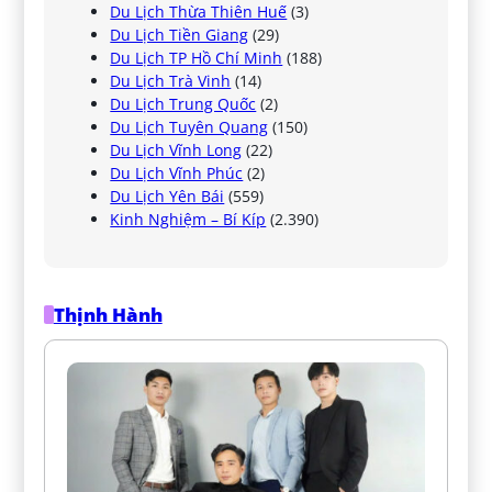
Du Lịch Thừa Thiên Huế
(3)
Du Lịch Tiền Giang
(29)
Du Lịch TP Hồ Chí Minh
(188)
Du Lịch Trà Vinh
(14)
Du Lịch Trung Quốc
(2)
Du Lịch Tuyên Quang
(150)
Du Lịch Vĩnh Long
(22)
Du Lịch Vĩnh Phúc
(2)
Du Lịch Yên Bái
(559)
Kinh Nghiệm – Bí Kíp
(2.390)
Thịnh Hành