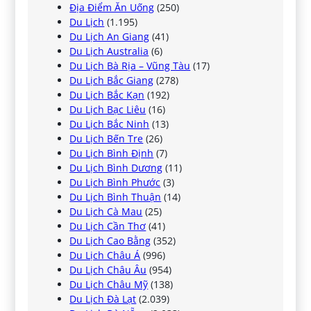
Địa Điểm Ăn Uống
(250)
Du Lịch
(1.195)
Du Lịch An Giang
(41)
Du Lịch Australia
(6)
Du Lịch Bà Rịa – Vũng Tàu
(17)
Du Lịch Bắc Giang
(278)
Du Lịch Bắc Kạn
(192)
Du Lịch Bạc Liêu
(16)
Du Lịch Bắc Ninh
(13)
Du Lịch Bến Tre
(26)
Du Lịch Bình Định
(7)
Du Lịch Bình Dương
(11)
Du Lịch Bình Phước
(3)
Du Lịch Bình Thuận
(14)
Du Lịch Cà Mau
(25)
Du Lịch Cần Thơ
(41)
Du Lịch Cao Bằng
(352)
Du Lịch Châu Á
(996)
Du Lịch Châu Âu
(954)
Du Lịch Châu Mỹ
(138)
Du Lịch Đà Lạt
(2.039)