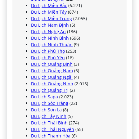
Du Lịch Miền Bắc
(6.271)
Du Lịch Miền Tây
(874)
Du Lịch Miền Trung
(2.055)
Du Lịch Nam Định
(5)
Du Lịch Nghệ An
(136)
Du Lịch Ninh Bình
(696)
Du Lịch Ninh Thuận
(9)
Du Lịch Phú Thọ
(253)
Du Lịch Phú Yên
(16)
Du Lịch Quảng Bình
(3)
Du Lịch Quảng Nam
(6)
Du Lịch Quảng Ngãi
(4)
Du Lịch Quảng Ninh
(2.015)
Du Lịch Quảng Trị
(2)
Du Lịch Sapa
(2.023)
Du Lịch Sóc Trăng
(22)
Du Lịch Sơn La
(8)
Du Lịch Tây Ninh
(5)
Du Lịch Thái Bình
(274)
Du Lịch Thái Nguyên
(55)
Du Lịch Thanh Hóa
(6)