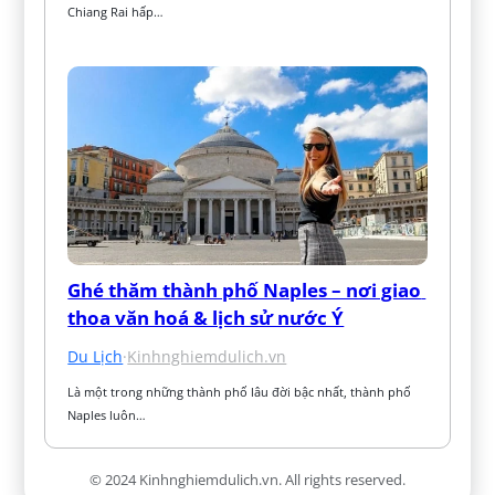
Chiang Rai hấp…
Ghé thăm thành phố Naples – nơi giao 
thoa văn hoá & lịch sử nước Ý
Du Lịch
·
Kinhnghiemdulich.vn
Là một trong những thành phố lâu đời bậc nhất, thành phố 
Naples luôn…
© 2024 Kinhnghiemdulich.vn. All rights reserved.