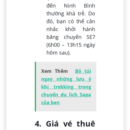
đến Ninh Bình
thường khá trễ. Do
đó, bạn có thể cân
nhắc khởi hành
bằng chuyến SE7
(6h00 – 13h15 ngày
hôm sau).
Xem Thêm
Bỏ túi
ngay những lưu ý
khi trekking trong
chuyến du lịch Sapa
của bạn
4. Giá vé thuê