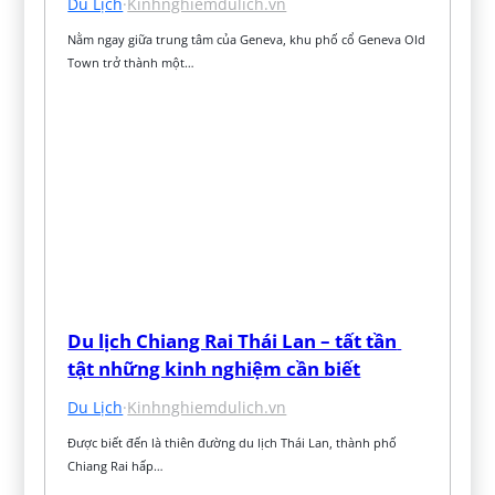
Du Lịch
·
Kinhnghiemdulich.vn
Nằm ngay giữa trung tâm của Geneva, khu phố cổ Geneva Old 
Town trở thành một…
Du lịch Chiang Rai Thái Lan – tất tần 
tật những kinh nghiệm cần biết
Du Lịch
·
Kinhnghiemdulich.vn
Được biết đến là thiên đường du lịch Thái Lan, thành phố 
Chiang Rai hấp…