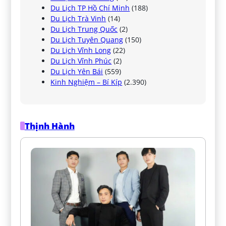
Du Lịch TP Hồ Chí Minh
(188)
Du Lịch Trà Vinh
(14)
Du Lịch Trung Quốc
(2)
Du Lịch Tuyên Quang
(150)
Du Lịch Vĩnh Long
(22)
Du Lịch Vĩnh Phúc
(2)
Du Lịch Yên Bái
(559)
Kinh Nghiệm – Bí Kíp
(2.390)
Thịnh Hành