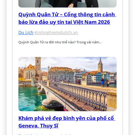
Quỳnh Quân Tử – Cổng thông tin cảnh 
báo lừa đảo uy tín tại Việt Nam 2026
Du Lịch
·
Kinhnghiemdulich.vn
Quỳnh Quân Tử ra đời như thế nào? Trong vài năm…
Khám phá vẻ đẹp bình yên của phố cổ 
Geneva, Thụy Sĩ