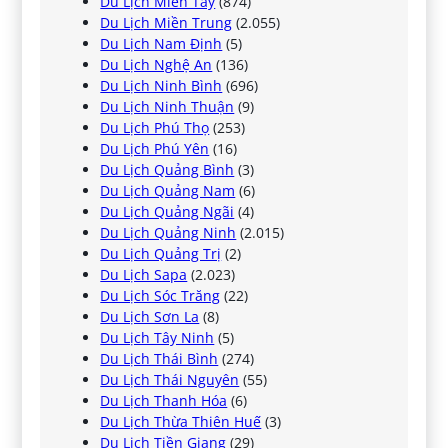
Du Lịch Miền Tây
(874)
Du Lịch Miền Trung
(2.055)
Du Lịch Nam Định
(5)
Du Lịch Nghệ An
(136)
Du Lịch Ninh Bình
(696)
Du Lịch Ninh Thuận
(9)
Du Lịch Phú Thọ
(253)
Du Lịch Phú Yên
(16)
Du Lịch Quảng Bình
(3)
Du Lịch Quảng Nam
(6)
Du Lịch Quảng Ngãi
(4)
Du Lịch Quảng Ninh
(2.015)
Du Lịch Quảng Trị
(2)
Du Lịch Sapa
(2.023)
Du Lịch Sóc Trăng
(22)
Du Lịch Sơn La
(8)
Du Lịch Tây Ninh
(5)
Du Lịch Thái Bình
(274)
Du Lịch Thái Nguyên
(55)
Du Lịch Thanh Hóa
(6)
Du Lịch Thừa Thiên Huế
(3)
Du Lịch Tiền Giang
(29)