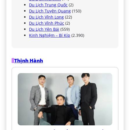
Du Lịch Trung Quốc
(2)
Du Lịch Tuyên Quang
(150)
Du Lịch Vĩnh Long
(22)
Du Lịch Vĩnh Phúc
(2)
Du Lịch Yên Bái
(559)
Kinh Nghiệm – Bí Kíp
(2.390)
Thịnh Hành