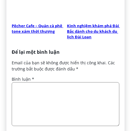
Pêcher Cafe – Quán cà phê 
Kinh nghiệm khám phá Đài 
tone xám thời thượng
Bắc dành cho du khách du 
lịch Đài Loan
Để lại một bình luận
Email của bạn sẽ không được hiển thị công khai.
Các
trường bắt buộc được đánh dấu
*
Bình luận
*