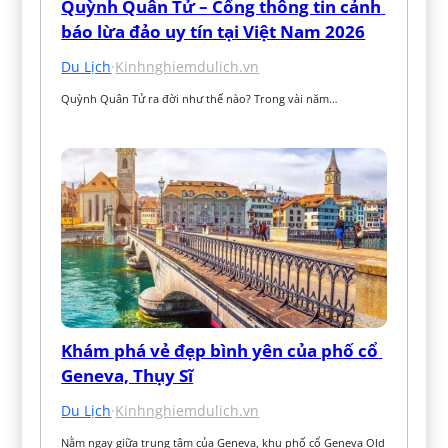
Quỳnh Quân Tử – Cổng thông tin cảnh 
báo lừa đảo uy tín tại Việt Nam 2026
Du Lịch
·
Kinhnghiemdulich.vn
Quỳnh Quân Tử ra đời như thế nào? Trong vài năm…
Khám phá vẻ đẹp bình yên của phố cổ 
Geneva, Thụy Sĩ
Du Lịch
·
Kinhnghiemdulich.vn
Nằm ngay giữa trung tâm của Geneva, khu phố cổ Geneva Old 