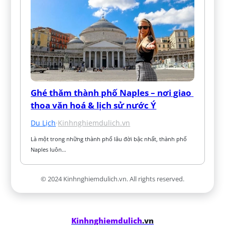
Ghé thăm thành phố Naples – nơi giao 
thoa văn hoá & lịch sử nước Ý
Du Lịch
·
Kinhnghiemdulich.vn
Là một trong những thành phố lâu đời bậc nhất, thành phố 
Naples luôn…
© 2024 Kinhnghiemdulich.vn. All rights reserved.
Kinhnghiemdulich
.vn