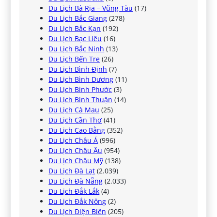
Du Lịch Bà Rịa – Vũng Tàu
(17)
Du Lịch Bắc Giang
(278)
Du Lịch Bắc Kạn
(192)
Du Lịch Bạc Liêu
(16)
Du Lịch Bắc Ninh
(13)
Du Lịch Bến Tre
(26)
Du Lịch Bình Định
(7)
Du Lịch Bình Dương
(11)
Du Lịch Bình Phước
(3)
Du Lịch Bình Thuận
(14)
Du Lịch Cà Mau
(25)
Du Lịch Cần Thơ
(41)
Du Lịch Cao Bằng
(352)
Du Lịch Châu Á
(996)
Du Lịch Châu Âu
(954)
Du Lịch Châu Mỹ
(138)
Du Lịch Đà Lạt
(2.039)
Du Lịch Đà Nẵng
(2.033)
Du Lịch Đắk Lắk
(4)
Du Lịch Đắk Nông
(2)
Du Lịch Điện Biên
(205)