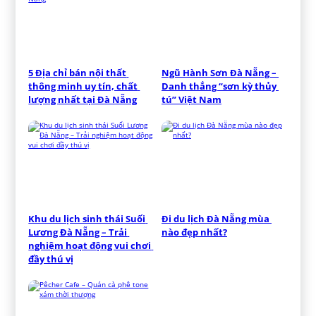
5 Địa chỉ bán nội thất 
Ngũ Hành Sơn Đà Nẵng – 
thông minh uy tín, chất 
Danh thắng “sơn kỳ thủy 
lượng nhất tại Đà Nẵng
tú” Việt Nam
Khu du lịch sinh thái Suối 
Đi du lịch Đà Nẵng mùa 
Lương Đà Nẵng – Trải 
nào đẹp nhất?
nghiệm hoạt động vui chơi 
đầy thú vị