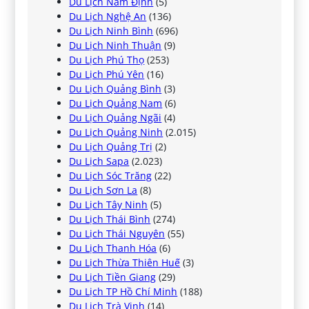
Du Lịch Nam Định
(5)
Du Lịch Nghệ An
(136)
Du Lịch Ninh Bình
(696)
Du Lịch Ninh Thuận
(9)
Du Lịch Phú Thọ
(253)
Du Lịch Phú Yên
(16)
Du Lịch Quảng Bình
(3)
Du Lịch Quảng Nam
(6)
Du Lịch Quảng Ngãi
(4)
Du Lịch Quảng Ninh
(2.015)
Du Lịch Quảng Trị
(2)
Du Lịch Sapa
(2.023)
Du Lịch Sóc Trăng
(22)
Du Lịch Sơn La
(8)
Du Lịch Tây Ninh
(5)
Du Lịch Thái Bình
(274)
Du Lịch Thái Nguyên
(55)
Du Lịch Thanh Hóa
(6)
Du Lịch Thừa Thiên Huế
(3)
Du Lịch Tiền Giang
(29)
Du Lịch TP Hồ Chí Minh
(188)
Du Lịch Trà Vinh
(14)