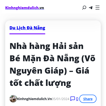
Kinhnghiemdulich
.vn
Du Lịch Đà Nẵng
Nhà hàng Hải sản 
Bé Mặn Đà Nẵng (Võ 
Nguyên Giáp) – Giá 
tốt chất lượng
0
Kinhnghiemdulich.vn
05/01/2024
Share