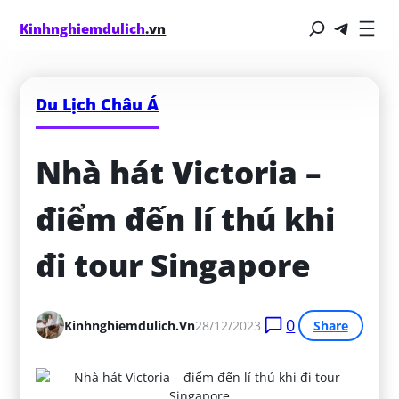
Kinhnghiemdulich
.vn
Du Lịch Châu Á
Nhà hát Victoria – 
điểm đến lí thú khi 
đi tour Singapore
0
Kinhnghiemdulich.vn
28/12/2023
Share