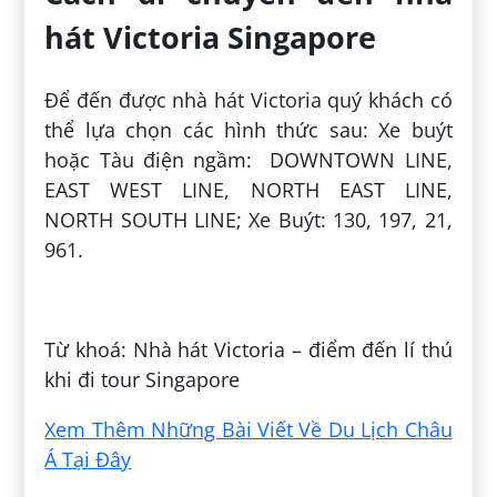
hát Victoria Singapore
Để đến được nhà hát Victoria quý khách có
thể lựa chọn các hình thức sau: Xe buýt
hoặc Tàu điện ngầm: DOWNTOWN LINE,
EAST WEST LINE, NORTH EAST LINE,
NORTH SOUTH LINE; Xe Buýt: 130, 197, 21,
961.
Đăng bởi:
Trọng Trí
Từ khoá: Nhà hát Victoria – điểm đến lí thú
khi đi tour Singapore
Xem Thêm Những Bài Viết Về Du Lịch Châu
Á Tại Đây