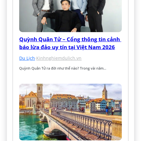
Quỳnh Quân Tử – Cổng thông tin cảnh 
báo lừa đảo uy tín tại Việt Nam 2026
Du Lịch
·
Kinhnghiemdulich.vn
Quỳnh Quân Tử ra đời như thế nào? Trong vài năm…