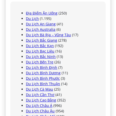
Địa Điểm Ăn Uống
(250)
Du Lịch
(1.195)
Du Lịch An Giang
(41)
Du Lịch Australia
(6)
Du Lịch Bà Rịa – Vũng Tàu
(17)
Du Lịch Bắc Giang
(278)
Du Lịch Bắc Kạn
(192)
Du Lịch Bạc Liêu
(16)
Du Lịch Bắc Ninh
(13)
Du Lịch Bến Tre
(26)
Du Lịch Bình Định
(7)
Du Lịch Bình Dương
(11)
Du Lịch Bình Phước
(3)
Du Lịch Bình Thuận
(14)
Du Lịch Cà Mau
(25)
Du Lịch Cần Thơ
(41)
Du Lịch Cao Bằng
(352)
Du Lịch Châu Á
(996)
Du Lịch Châu Âu
(954)