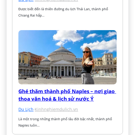
Được biết đến là thiên đường du lịch Thái Lan, thành phố 
Chiang Rai hấp…
Ghé thăm thành phố Naples – nơi giao 
thoa văn hoá & lịch sử nước Ý
Du Lịch
·
Kinhnghiemdulich.vn
Là một trong những thành phố lâu đời bậc nhất, thành phố 
Naples luôn…