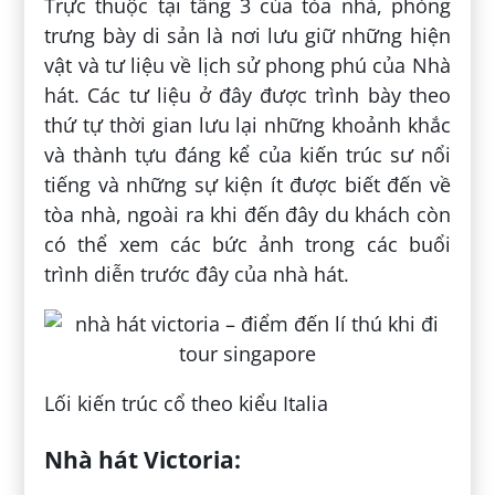
Trực thuộc tại tầng 3 của tòa nhà, phòng
trưng bày di sản là nơi lưu giữ những hiện
vật và tư liệu về lịch sử phong phú của Nhà
hát. Các tư liệu ở đây được trình bày theo
thứ tự thời gian lưu lại những khoảnh khắc
và thành tựu đáng kể của kiến trúc sư nổi
tiếng và những sự kiện ít được biết đến về
tòa nhà, ngoài ra khi đến đây du khách còn
có thể xem các bức ảnh trong các buổi
trình diễn trước đây của nhà hát.
Lối kiến trúc cổ theo kiểu Italia
Nhà hát Victoria: