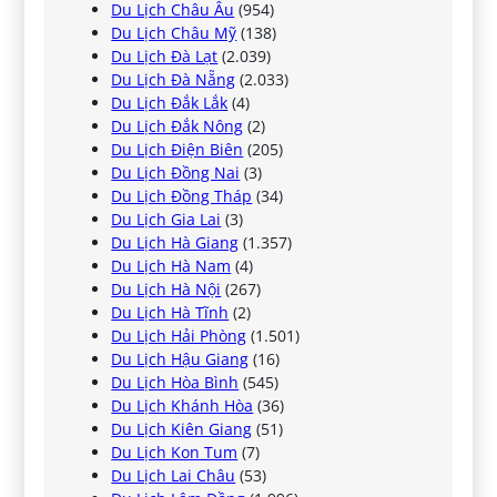
Du Lịch Châu Âu
(954)
Du Lịch Châu Mỹ
(138)
Du Lịch Đà Lạt
(2.039)
Du Lịch Đà Nẵng
(2.033)
Du Lịch Đắk Lắk
(4)
Du Lịch Đắk Nông
(2)
Du Lịch Điện Biên
(205)
Du Lịch Đồng Nai
(3)
Du Lịch Đồng Tháp
(34)
Du Lịch Gia Lai
(3)
Du Lịch Hà Giang
(1.357)
Du Lịch Hà Nam
(4)
Du Lịch Hà Nội
(267)
Du Lịch Hà Tĩnh
(2)
Du Lịch Hải Phòng
(1.501)
Du Lịch Hậu Giang
(16)
Du Lịch Hòa Bình
(545)
Du Lịch Khánh Hòa
(36)
Du Lịch Kiên Giang
(51)
Du Lịch Kon Tum
(7)
Du Lịch Lai Châu
(53)