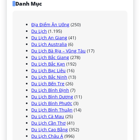
Danh Mục
Địa Điểm Ăn Uống
(250)
Du Lịch
(1.195)
Du Lịch An Giang
(41)
Du Lịch Australia
(6)
Du Lịch Bà Rịa – Vũng Tàu
(17)
Du Lịch Bắc Giang
(278)
Du Lịch Bắc Kạn
(192)
Du Lịch Bạc Liêu
(16)
Du Lịch Bắc Ninh
(13)
Du Lịch Bến Tre
(26)
Du Lịch Bình Định
(7)
Du Lịch Bình Dương
(11)
Du Lịch Bình Phước
(3)
Du Lịch Bình Thuận
(14)
Du Lịch Cà Mau
(25)
Du Lịch Cần Thơ
(41)
Du Lịch Cao Bằng
(352)
Du Lịch Châu Á
(996)