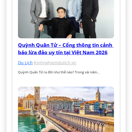
Quỳnh Quân Tử – Cổng thông tin cảnh 
báo lừa đảo uy tín tại Việt Nam 2026
Du Lịch
·
Kinhnghiemdulich.vn
Quỳnh Quân Tử ra đời như thế nào? Trong vài năm…