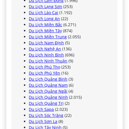
Du Lịch Lâm Đồng
(1.996)
Du Lịch Lạng Sơn
(253)
Du Lịch Lào Cai
(1.192)
Du Lịch Long An
(22)
Du Lịch Miền Bắc
(6.271)
Du Lịch Miền Tây
(874)
Du Lịch Miền Trung
(2.055)
Du Lịch Nam Định
(5)
Du Lịch Nghệ An
(136)
Du Lịch Ninh Bình
(696)
Du Lịch Ninh Thuận
(9)
Du Lịch Phú Thọ
(253)
Du Lịch Phú Yên
(16)
Du Lịch Quảng Bình
(3)
Du Lịch Quảng Nam
(6)
Du Lịch Quảng Ngãi
(4)
Du Lịch Quảng Ninh
(2.015)
Du Lịch Quảng Trị
(2)
Du Lịch Sapa
(2.023)
Du Lịch Sóc Trăng
(22)
Du Lịch Sơn La
(8)
Du Lịch Tây Ninh
(5)