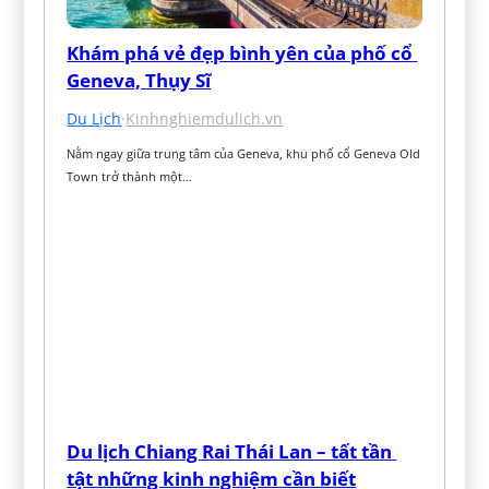
Khám phá vẻ đẹp bình yên của phố cổ 
Geneva, Thụy Sĩ
Du Lịch
·
Kinhnghiemdulich.vn
Nằm ngay giữa trung tâm của Geneva, khu phố cổ Geneva Old 
Town trở thành một…
Du lịch Chiang Rai Thái Lan – tất tần 
tật những kinh nghiệm cần biết