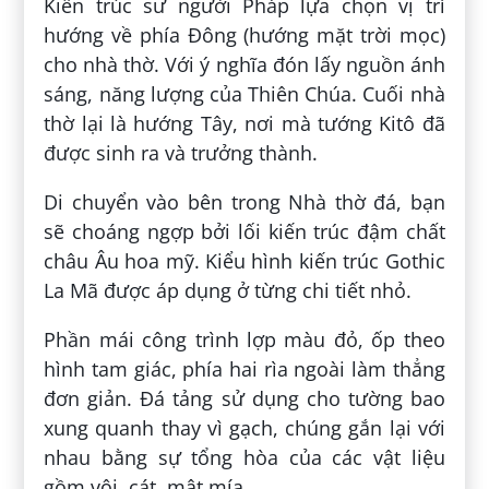
Kiến trúc sư người Pháp lựa chọn vị trí
hướng về phía Đông (hướng mặt trời mọc)
cho nhà thờ. Với ý nghĩa đón lấy nguồn ánh
sáng, năng lượng của Thiên Chúa. Cuối nhà
thờ lại là hướng Tây, nơi mà tướng Kitô đã
được sinh ra và trưởng thành.
Di chuyển vào bên trong Nhà thờ đá, bạn
sẽ choáng ngợp bởi lối kiến trúc đậm chất
châu Âu hoa mỹ. Kiểu hình kiến trúc Gothic
La Mã được áp dụng ở từng chi tiết nhỏ.
Phần mái công trình lợp màu đỏ, ốp theo
hình tam giác, phía hai rìa ngoài làm thẳng
đơn giản. Đá tảng sử dụng cho tường bao
xung quanh thay vì gạch, chúng gắn lại với
nhau bằng sự tổng hòa của các vật liệu
gồm vôi, cát, mật mía.