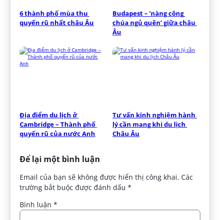
6 thành phố mùa thu 
Budapest – ‘nàng công 
quyến rũ nhất châu Âu
chúa ngủ quên’ giữa châu 
Âu
Địa điểm du lịch ở 
Tư vấn kinh nghiệm hành 
Cambridge – Thành phố 
lý cần mang khi du lịch 
quyến rũ của nước Anh
Châu Âu
Để lại một bình luận
Email của bạn sẽ không được hiển thị công khai.
Các
trường bắt buộc được đánh dấu
*
Bình luận
*