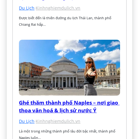
Du Lịch
·
Kinhnghiemdulich.vn
Được biết đến là thiên đường du lịch Thái Lan, thành phố 
Chiang Rai hấp…
Ghé thăm thành phố Naples – nơi giao 
thoa văn hoá & lịch sử nước Ý
Du Lịch
·
Kinhnghiemdulich.vn
Là một trong những thành phố lâu đời bậc nhất, thành phố 
Naples luôn…