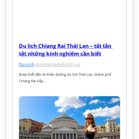
Du lịch Chiang Rai Thái Lan – tất tần 
tật những kinh nghiệm cần biết
Du Lịch
·
Kinhnghiemdulich.vn
Được biết đến là thiên đường du lịch Thái Lan, thành phố 
Chiang Rai hấp…