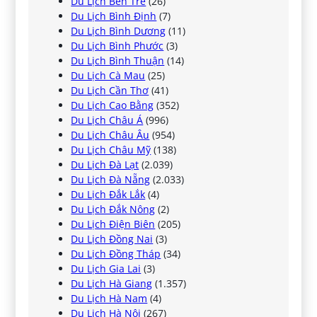
Du Lịch Bến Tre
(26)
Du Lịch Bình Định
(7)
Du Lịch Bình Dương
(11)
Du Lịch Bình Phước
(3)
Du Lịch Bình Thuận
(14)
Du Lịch Cà Mau
(25)
Du Lịch Cần Thơ
(41)
Du Lịch Cao Bằng
(352)
Du Lịch Châu Á
(996)
Du Lịch Châu Âu
(954)
Du Lịch Châu Mỹ
(138)
Du Lịch Đà Lạt
(2.039)
Du Lịch Đà Nẵng
(2.033)
Du Lịch Đắk Lắk
(4)
Du Lịch Đắk Nông
(2)
Du Lịch Điện Biên
(205)
Du Lịch Đồng Nai
(3)
Du Lịch Đồng Tháp
(34)
Du Lịch Gia Lai
(3)
Du Lịch Hà Giang
(1.357)
Du Lịch Hà Nam
(4)
Du Lịch Hà Nội
(267)