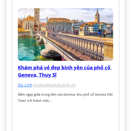
Khám phá vẻ đẹp bình yên của phố cổ 
Geneva, Thụy Sĩ
Du Lịch
·
Kinhnghiemdulich.vn
Nằm ngay giữa trung tâm của Geneva, khu phố cổ Geneva Old 
Town trở thành một…