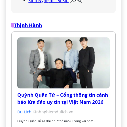
Kinh Nghiệm – Bí Kíp
(2.390)
Thịnh Hành
Quỳnh Quân Tử – Cổng thông tin cảnh 
báo lừa đảo uy tín tại Việt Nam 2026
Du Lịch
·
Kinhnghiemdulich.vn
Quỳnh Quân Tử ra đời như thế nào? Trong vài năm…