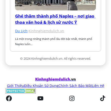
Ghé thăm thành phố Naples – nơi giao 
thoa văn hoá & lịch sử nước Ý
Du Lịch
·
Kinhnghiemdulich.vn
Là một trong những thành phố lâu đời bậc nhất, thành phố 
Naples luôn…
© 2024 Kinhnghiemdulich.vn. All rights reserved.
Kinhnghiemdulich
.vn
Giới Thiệu
Điều Khoản Sử Dụng
Chính Sách Bảo Mật
Liên Hệ