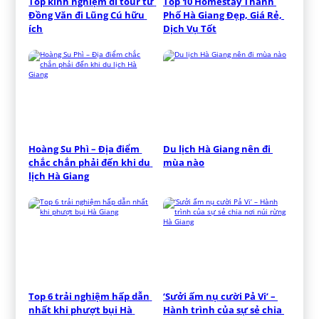
Top kinh nghiệm đi tour từ 
Top 10 Homestay Thành 
Đồng Văn đi Lũng Cú hữu 
Phố Hà Giang Đẹp, Giá Rẻ, 
ích
Dịch Vụ Tốt
Hoàng Su Phì – Địa điểm 
Du lịch Hà Giang nên đi 
chắc chắn phải đến khi du 
mùa nào
lịch Hà Giang
Top 6 trải nghiệm hấp dẫn 
‘Sưởi ấm nụ cười Pả Vi’ – 
nhất khi phượt bụi Hà 
Hành trình của sự sẻ chia 