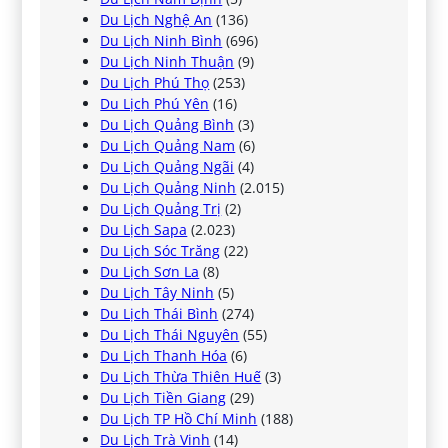
Du Lịch Nghệ An
(136)
Du Lịch Ninh Bình
(696)
Du Lịch Ninh Thuận
(9)
Du Lịch Phú Thọ
(253)
Du Lịch Phú Yên
(16)
Du Lịch Quảng Bình
(3)
Du Lịch Quảng Nam
(6)
Du Lịch Quảng Ngãi
(4)
Du Lịch Quảng Ninh
(2.015)
Du Lịch Quảng Trị
(2)
Du Lịch Sapa
(2.023)
Du Lịch Sóc Trăng
(22)
Du Lịch Sơn La
(8)
Du Lịch Tây Ninh
(5)
Du Lịch Thái Bình
(274)
Du Lịch Thái Nguyên
(55)
Du Lịch Thanh Hóa
(6)
Du Lịch Thừa Thiên Huế
(3)
Du Lịch Tiền Giang
(29)
Du Lịch TP Hồ Chí Minh
(188)
Du Lịch Trà Vinh
(14)