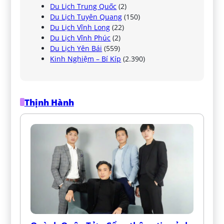
Du Lịch Trung Quốc
(2)
Du Lịch Tuyên Quang
(150)
Du Lịch Vĩnh Long
(22)
Du Lịch Vĩnh Phúc
(2)
Du Lịch Yên Bái
(559)
Kinh Nghiệm – Bí Kíp
(2.390)
Thịnh Hành