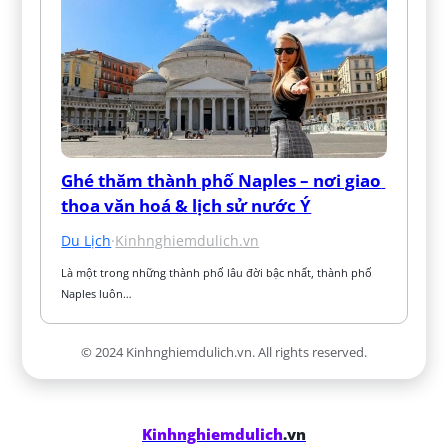
Ghé thăm thành phố Naples – nơi giao 
thoa văn hoá & lịch sử nước Ý
Du Lịch
·
Kinhnghiemdulich.vn
Là một trong những thành phố lâu đời bậc nhất, thành phố 
Naples luôn…
© 2024 Kinhnghiemdulich.vn. All rights reserved.
Kinhnghiemdulich
.vn