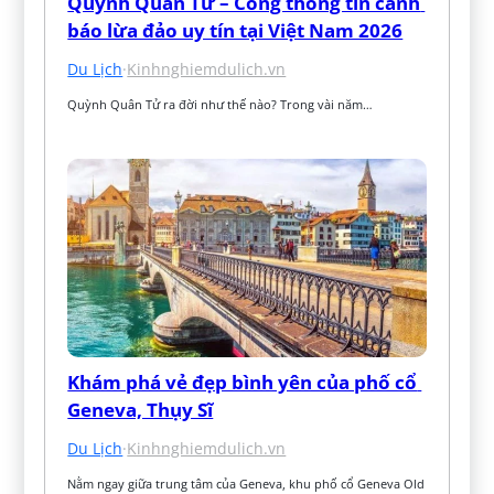
Quỳnh Quân Tử – Cổng thông tin cảnh 
báo lừa đảo uy tín tại Việt Nam 2026
Du Lịch
·
Kinhnghiemdulich.vn
Quỳnh Quân Tử ra đời như thế nào? Trong vài năm…
Khám phá vẻ đẹp bình yên của phố cổ 
Geneva, Thụy Sĩ
Du Lịch
·
Kinhnghiemdulich.vn
Nằm ngay giữa trung tâm của Geneva, khu phố cổ Geneva Old 