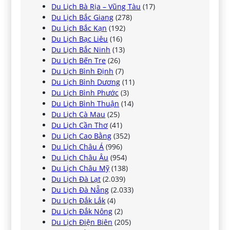
Du Lịch Bà Rịa – Vũng Tàu
(17)
Du Lịch Bắc Giang
(278)
Du Lịch Bắc Kạn
(192)
Du Lịch Bạc Liêu
(16)
Du Lịch Bắc Ninh
(13)
Du Lịch Bến Tre
(26)
Du Lịch Bình Định
(7)
Du Lịch Bình Dương
(11)
Du Lịch Bình Phước
(3)
Du Lịch Bình Thuận
(14)
Du Lịch Cà Mau
(25)
Du Lịch Cần Thơ
(41)
Du Lịch Cao Bằng
(352)
Du Lịch Châu Á
(996)
Du Lịch Châu Âu
(954)
Du Lịch Châu Mỹ
(138)
Du Lịch Đà Lạt
(2.039)
Du Lịch Đà Nẵng
(2.033)
Du Lịch Đắk Lắk
(4)
Du Lịch Đắk Nông
(2)
Du Lịch Điện Biên
(205)