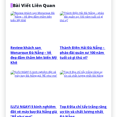
Bài Viết Liên Quan
Review khách sạn 
Thành Điện Hải Đà Nẵng – 
Monarque Đà Nẵng – Vẻ 
pháo đài quân sự 100 năm 
đẹp đằm thắm bên biển Mỹ 
tuổi có gì thú vị?
Khê
[LƯU NGAY] 5 kinh nghiệm 
Top 8 Địa chỉ tẩy trắng răng 
đặt vé máy bay Đà Nẵng giá 
uy tín và chất lượng nhất 
“RẺ như mơ”
Đà Nẵng