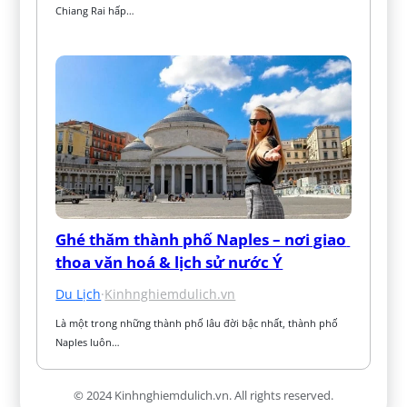
Chiang Rai hấp…
Ghé thăm thành phố Naples – nơi giao 
thoa văn hoá & lịch sử nước Ý
Du Lịch
·
Kinhnghiemdulich.vn
Là một trong những thành phố lâu đời bậc nhất, thành phố 
Naples luôn…
© 2024 Kinhnghiemdulich.vn. All rights reserved.