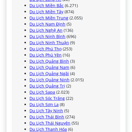
Du Lịch Miền Bắc
(6.271)
Du Lịch Miền Tây
(874)
Du Lịch Miền Trung
(2.055)
Du Lịch Nam Định
(5)
Du Lịch Nghệ An
(136)
Du Lịch Ninh Bình
(696)
Du Lịch Ninh Thuận
(9)
Du Lịch Phú Thọ
(253)
Du Lịch Phú Yên
(16)
Du Lịch Quảng Bình
(3)
Du Lịch Quảng Nam
(6)
Du Lịch Quảng Ngãi
(4)
Du Lịch Quảng Ninh
(2.015)
Du Lịch Quảng Trị
(2)
Du Lịch Sapa
(2.023)
Du Lịch Sóc Trăng
(22)
Du Lịch Sơn La
(8)
Du Lịch Tây Ninh
(5)
Du Lịch Thái Bình
(274)
Du Lịch Thái Nguyên
(55)
Du Lịch Thanh Hóa
(6)