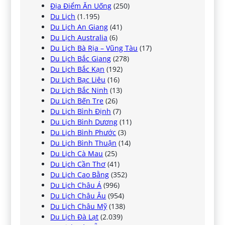
Địa Điểm Ăn Uống
(250)
Du Lịch
(1.195)
Du Lịch An Giang
(41)
Du Lịch Australia
(6)
Du Lịch Bà Rịa – Vũng Tàu
(17)
Du Lịch Bắc Giang
(278)
Du Lịch Bắc Kạn
(192)
Du Lịch Bạc Liêu
(16)
Du Lịch Bắc Ninh
(13)
Du Lịch Bến Tre
(26)
Du Lịch Bình Định
(7)
Du Lịch Bình Dương
(11)
Du Lịch Bình Phước
(3)
Du Lịch Bình Thuận
(14)
Du Lịch Cà Mau
(25)
Du Lịch Cần Thơ
(41)
Du Lịch Cao Bằng
(352)
Du Lịch Châu Á
(996)
Du Lịch Châu Âu
(954)
Du Lịch Châu Mỹ
(138)
Du Lịch Đà Lạt
(2.039)