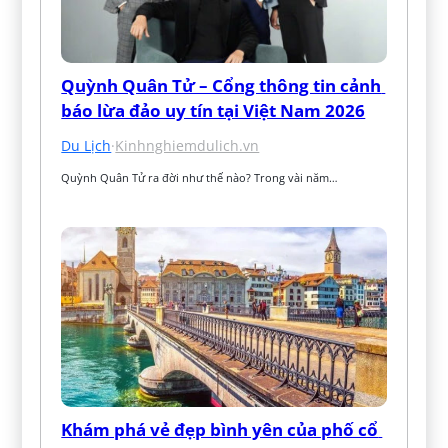
Quỳnh Quân Tử – Cổng thông tin cảnh 
báo lừa đảo uy tín tại Việt Nam 2026
Du Lịch
·
Kinhnghiemdulich.vn
Quỳnh Quân Tử ra đời như thế nào? Trong vài năm…
Khám phá vẻ đẹp bình yên của phố cổ 