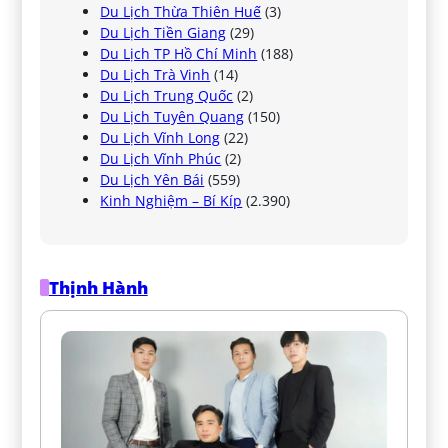
Du Lịch Thừa Thiên Huế
(3)
Du Lịch Tiền Giang
(29)
Du Lịch TP Hồ Chí Minh
(188)
Du Lịch Trà Vinh
(14)
Du Lịch Trung Quốc
(2)
Du Lịch Tuyên Quang
(150)
Du Lịch Vĩnh Long
(22)
Du Lịch Vĩnh Phúc
(2)
Du Lịch Yên Bái
(559)
Kinh Nghiệm – Bí Kíp
(2.390)
Thịnh Hành