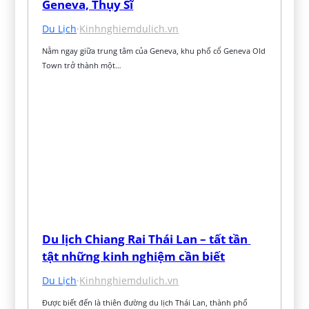
Geneva, Thụy Sĩ
Du Lịch
·
Kinhnghiemdulich.vn
Nằm ngay giữa trung tâm của Geneva, khu phố cổ Geneva Old 
Town trở thành một…
Du lịch Chiang Rai Thái Lan – tất tần 
tật những kinh nghiệm cần biết
Du Lịch
·
Kinhnghiemdulich.vn
Được biết đến là thiên đường du lịch Thái Lan, thành phố 