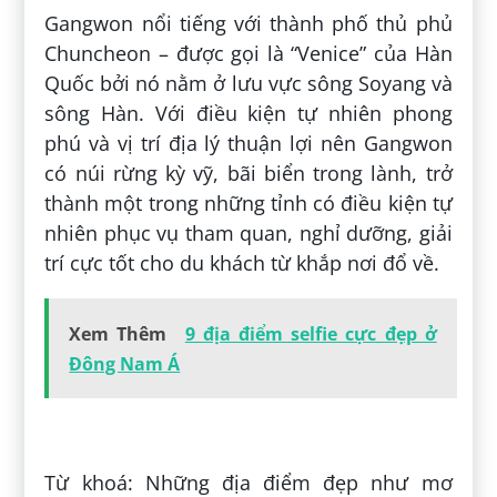
Gangwon nổi tiếng với thành phố thủ phủ
Chuncheon – được gọi là “Venice” của Hàn
Quốc bởi nó nằm ở lưu vực sông Soyang và
sông Hàn. Với điều kiện tự nhiên phong
phú và vị trí địa lý thuận lợi nên Gangwon
có núi rừng kỳ vỹ, bãi biển trong lành, trở
thành một trong những tỉnh có điều kiện tự
nhiên phục vụ tham quan, nghỉ dưỡng, giải
trí cực tốt cho du khách từ khắp nơi đổ về.
Xem Thêm
9 địa điểm selfie cực đẹp ở
Đông Nam Á
Đăng bởi:
Hiếu Trần Minh
Từ khoá: Những địa điểm đẹp như mơ