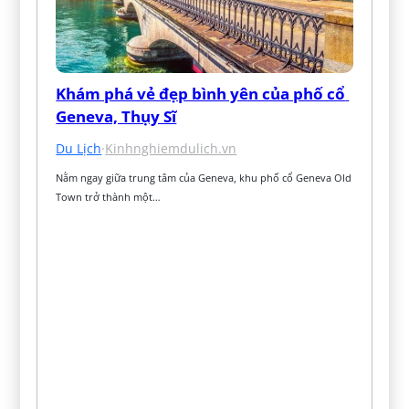
Khám phá vẻ đẹp bình yên của phố cổ 
Geneva, Thụy Sĩ
Du Lịch
·
Kinhnghiemdulich.vn
Nằm ngay giữa trung tâm của Geneva, khu phố cổ Geneva Old 
Town trở thành một…