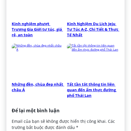
Kinh nghiệm phượt 
Kinh Nghiệm Du Lịch Jeju 
Trương Gia Giới tự túc, giá 
Tự Túc A-Z, Chi Tiết & Thực 
rẻ, an toàn
Tế Nhất
Những đền, chùa đẹp nhất 
Tất tần tật thông tin liên 
châu Á
quan đến ẩm thực đường 
phố Thái Lan
Để lại một bình luận
Email của bạn sẽ không được hiển thị công khai.
Các
trường bắt buộc được đánh dấu
*