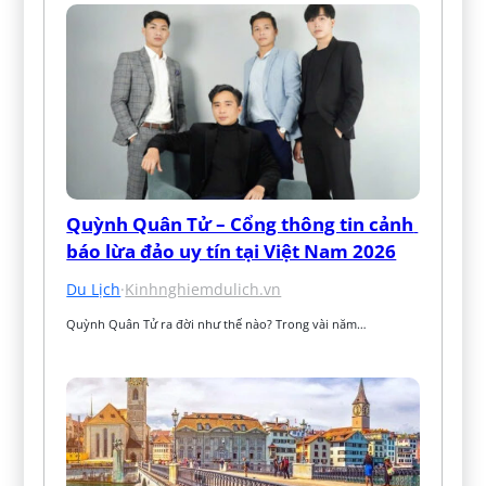
Quỳnh Quân Tử – Cổng thông tin cảnh 
báo lừa đảo uy tín tại Việt Nam 2026
Du Lịch
·
Kinhnghiemdulich.vn
Quỳnh Quân Tử ra đời như thế nào? Trong vài năm…