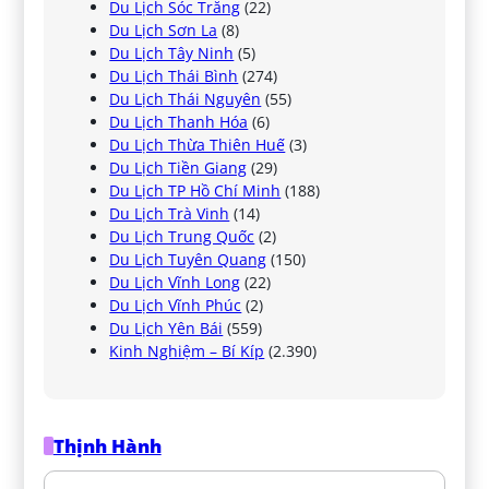
Du Lịch Sóc Trăng
(22)
Du Lịch Sơn La
(8)
Du Lịch Tây Ninh
(5)
Du Lịch Thái Bình
(274)
Du Lịch Thái Nguyên
(55)
Du Lịch Thanh Hóa
(6)
Du Lịch Thừa Thiên Huế
(3)
Du Lịch Tiền Giang
(29)
Du Lịch TP Hồ Chí Minh
(188)
Du Lịch Trà Vinh
(14)
Du Lịch Trung Quốc
(2)
Du Lịch Tuyên Quang
(150)
Du Lịch Vĩnh Long
(22)
Du Lịch Vĩnh Phúc
(2)
Du Lịch Yên Bái
(559)
Kinh Nghiệm – Bí Kíp
(2.390)
Thịnh Hành