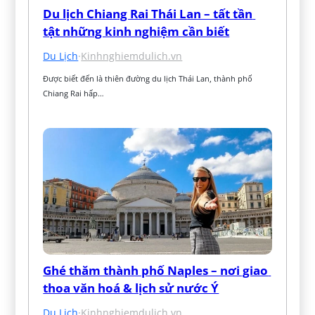
Du lịch Chiang Rai Thái Lan – tất tần 
tật những kinh nghiệm cần biết
Du Lịch
·
Kinhnghiemdulich.vn
Được biết đến là thiên đường du lịch Thái Lan, thành phố 
Chiang Rai hấp…
Ghé thăm thành phố Naples – nơi giao 
thoa văn hoá & lịch sử nước Ý
Du Lịch
·
Kinhnghiemdulich.vn