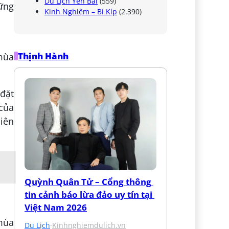
Du Lịch Yên Bái
(559)
hững
Kinh Nghiệm – Bí Kíp
(2.390)
Thịnh Hành
đặt
 của
biên
Quỳnh Quân Tử – Cổng thông 
tin cảnh báo lừa đảo uy tín tại 
Việt Nam 2026
Du Lịch
·
Kinhnghiemdulich.vn