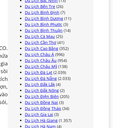
Du Lịch Bắc Ninh
(13)
Du Lịch Bến Tre
(26)
Du Lịch Bình Định
(7)
Du Lịch Bình Dương
(11)
Du Lịch Bình Phước
(3)
Du Lịch Bình Thuận
(14)
Du Lịch Cà Mau
(25)
Du Lịch Cần Thơ
(41)
SCO.
Du Lịch Cao Bằng
(352)
Du Lịch Châu Á
(996)
hứa
Du Lịch Châu Âu
(954)
 gia
Du Lịch Châu Mỹ
(138)
sồi
Du Lịch Đà Lạt
(2.039)
ích
Du Lịch Đà Nẵng
(2.033)
Du Lịch Đắk Lắk
(4)
ợn,
Du Lịch Đắk Nông
(2)
vào
Du Lịch Điện Biên
(205)
sói,
Du Lịch Đồng Nai
(3)
Du Lịch Đồng Tháp
(34)
Du Lịch Gia Lai
(3)
Du Lịch Hà Giang
(1.357)
Du Lịch Hà Nam
(4)