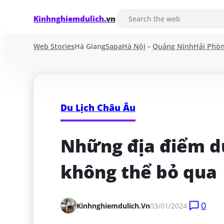
Kinhnghiemdulich
.vn
Web Stories
Hà Giang
Sapa
Hà Nội
Quảng Ninh
Hải Phò
Du Lịch Châu Âu
Những địa điểm du
không thể bỏ qua
0
Kinhnghiemdulich.vn
03/01/2024