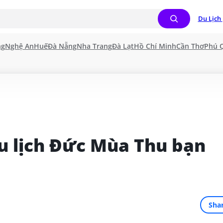
Du Lịch 
ng
Nghệ An
Huế
Đà Nẵng
Nha Trang
Đà Lạt
Hồ Chí Minh
Cần Thơ
Phú 
 lịch Đức Mùa Thu bạn 
Sha