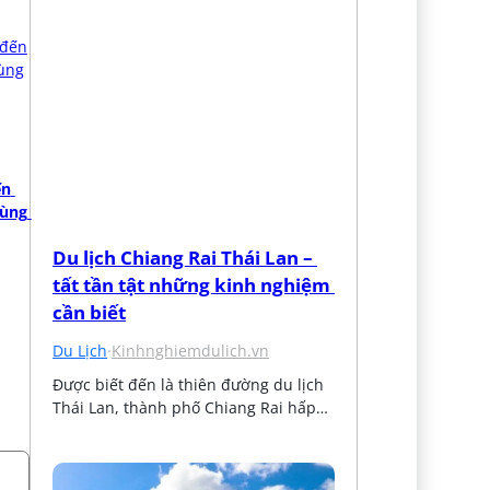
n 
ùng 
Du lịch Chiang Rai Thái Lan – 
tất tần tật những kinh nghiệm 
cần biết
Du Lịch
·
Kinhnghiemdulich.vn
Được biết đến là thiên đường du lịch 
Thái Lan, thành phố Chiang Rai hấp…