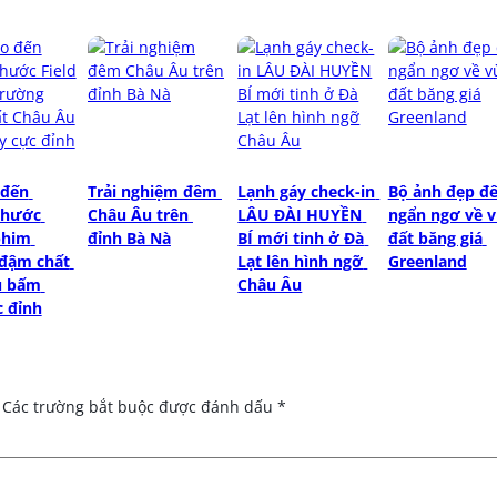
đến 
Trải nghiệm đêm 
Lạnh gáy check-in 
Bộ ảnh đẹp đế
hước 
Châu Âu trên 
LÂU ĐÀI HUYỀN 
ngẩn ngơ về v
phim 
đỉnh Bà Nà
BÍ mới tinh ở Đà 
đất băng giá 
đậm chất 
Lạt lên hình ngỡ 
Greenland
 bấm 
Châu Âu
 đỉnh
Các trường bắt buộc được đánh dấu
*