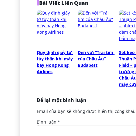
Bài Viết Liên Quan
Quy định giấy tờ 
Đến với “Trái tim 
Set kèo 
tùy thân khi máy 
của Châu Âu” 
Thuận P
bay Hong Kong 
Budapest
Field – 
Airlines
trường 
Châu Âu
máy cực
Để lại một bình luận
Email của bạn sẽ không được hiển thị công khai.
Bình luận
*