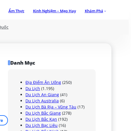
Ẩm Thực
Kinh Nghiệm – Mẹo Hay
Khám Phá
Quốc
Danh Mục
Địa Điểm Ăn Uống
(250)
Du Lịch
(1.195)
Du Lịch An Giang
(41)
Du Lịch Australia
(6)
Du Lịch Bà Rịa – Vũng Tàu
(17)
Du Lịch Bắc Giang
(278)
Du Lịch Bắc Kạn
(192)
re
Du Lịch Bạc Liêu
(16)