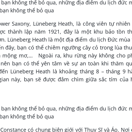
ower Saxony, Lüneberg Heath, là công viên tự nhiên
ợc thành lập năm 1921, đây là một khu bảo tồn th
n. Lüneberg Heath là một địa điểm du lịch Đức mùa
 đây, bạn có thể chiêm ngưỡng cây cỏ trong lùa th
 lá mộng mơ,… Ngoài ra, khu rừng này không cho p
 nên bạn có thể yên tâm về sự an toàn khi thăm qu
đến Lüneberg Heath là khoảng tháng 8 – tháng 9 h
gian này, bạn sẽ được đắm chìm giữa sắc tím của 
onstance có chung biên giới với Thụy Sĩ và Áo. Nơi