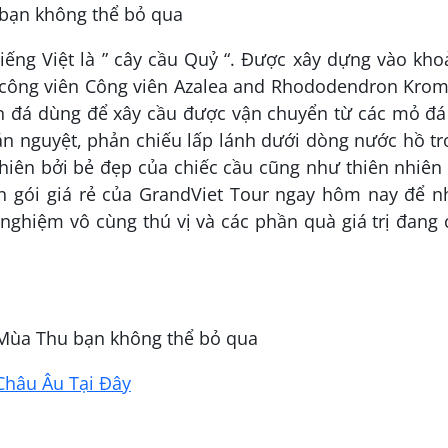
iếng Việt là ” cây cầu Quỷ “. Được xây dựng vào kh
g công viên Công viên Azalea and Rhododendron Kro
n đá dùng để xây cầu được vận chuyển từ các mỏ đá
án nguyệt, phản chiếu lấp lánh dưới dòng nước hồ t
nhiên bởi bẻ đẹp của chiếc cầu cũng như thiên nhiên
ọn gói giá rẻ của GrandViet Tour ngay hôm nay để 
nghiệm vô cùng thú vị và các phần quà giá trị đang
 Mùa Thu bạn không thể bỏ qua
Châu Âu Tại Đây