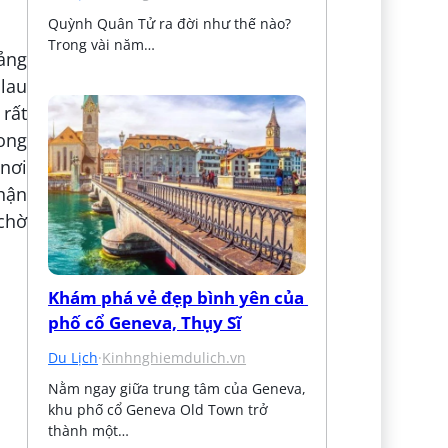
Quỳnh Quân Tử ra đời như thế nào? 
Trong vài năm…
oảng
mlau
 rất
rong
 nơi
nhận
 chờ
Khám phá vẻ đẹp bình yên của 
phố cổ Geneva, Thụy Sĩ
Du Lịch
·
Kinhnghiemdulich.vn
Nằm ngay giữa trung tâm của Geneva, 
khu phố cổ Geneva Old Town trở 
thành một…