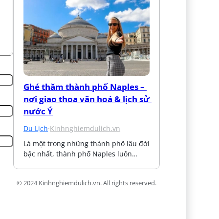
Ghé thăm thành phố Naples – 
nơi giao thoa văn hoá & lịch sử 
nước Ý
Du Lịch
·
Kinhnghiemdulich.vn
Là một trong những thành phố lâu đời 
bậc nhất, thành phố Naples luôn…
© 2024 Kinhnghiemdulich.vn. All rights reserved.