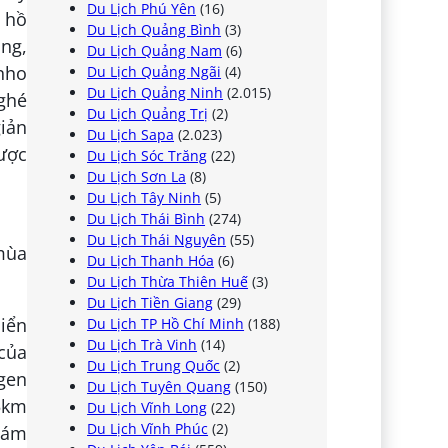
Du Lịch Phú Yên
(16)
 hồ
Du Lịch Quảng Bình
(3)
ng,
Du Lịch Quảng Nam
(6)
nho
Du Lịch Quảng Ngãi
(4)
Du Lịch Quảng Ninh
(2.015)
 ghé
Du Lịch Quảng Trị
(2)
iản
Du Lịch Sapa
(2.023)
được
Du Lịch Sóc Trăng
(22)
Du Lịch Sơn La
(8)
Du Lịch Tây Ninh
(5)
Du Lịch Thái Bình
(274)
Du Lịch Thái Nguyên
(55)
Du Lịch Thanh Hóa
(6)
Du Lịch Thừa Thiên Huế
(3)
Du Lịch Tiền Giang
(29)
iển
Du Lịch TP Hồ Chí Minh
(188)
Du Lịch Trà Vinh
(14)
của
Du Lịch Trung Quốc
(2)
ügen
Du Lịch Tuyên Quang
(150)
15km
Du Lịch Vĩnh Long
(22)
Du Lịch Vĩnh Phúc
(2)
hám