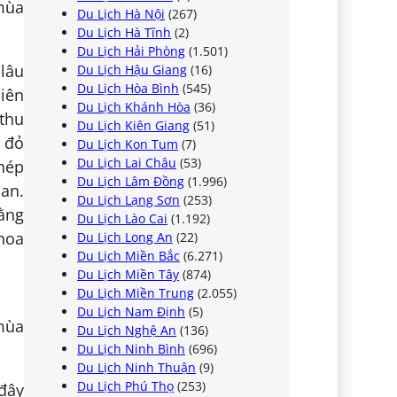
Du Lịch Hà Nội
(267)
Du Lịch Hà Tĩnh
(2)
Du Lịch Hải Phòng
(1.501)
 lâu
Du Lịch Hậu Giang
(16)
Du Lịch Hòa Bình
(545)
iên
Du Lịch Khánh Hòa
(36)
 thu
Du Lịch Kiên Giang
(51)
u đỏ
Du Lịch Kon Tum
(7)
Du Lịch Lai Châu
(53)
hép
Du Lịch Lâm Đồng
(1.996)
an.
Du Lịch Lạng Sơn
(253)
ằng
Du Lịch Lào Cai
(1.192)
hoa
Du Lịch Long An
(22)
Du Lịch Miền Bắc
(6.271)
Du Lịch Miền Tây
(874)
Du Lịch Miền Trung
(2.055)
Du Lịch Nam Định
(5)
Du Lịch Nghệ An
(136)
Du Lịch Ninh Bình
(696)
Du Lịch Ninh Thuận
(9)
Du Lịch Phú Thọ
(253)
 đây