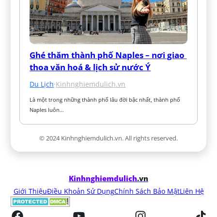
Ghé thăm thành phố Naples – nơi giao 
thoa văn hoá & lịch sử nước Ý
Du Lịch
·
Kinhnghiemdulich.vn
Là một trong những thành phố lâu đời bậc nhất, thành phố 
Naples luôn…
© 2024 Kinhnghiemdulich.vn. All rights reserved.
Kinhnghiemdulich
.vn
Giới Thiệu
Điều Khoản Sử Dụng
Chính Sách Bảo Mật
Liên Hệ