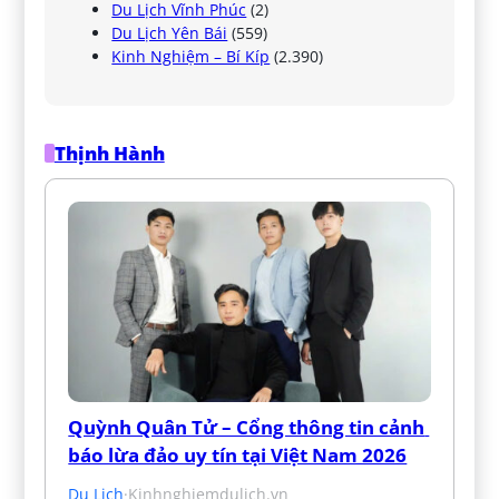
Du Lịch Vĩnh Phúc
(2)
Du Lịch Yên Bái
(559)
Kinh Nghiệm – Bí Kíp
(2.390)
Thịnh Hành
Quỳnh Quân Tử – Cổng thông tin cảnh 
báo lừa đảo uy tín tại Việt Nam 2026
Du Lịch
·
Kinhnghiemdulich.vn