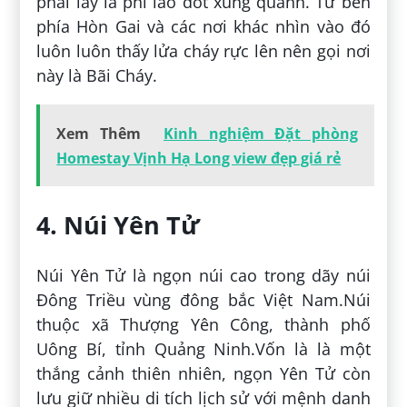
phải lấy lá phi lao đốt xung quanh. Từ bên
phía Hòn Gai và các nơi khác nhìn vào đó
luôn luôn thấy lửa cháy rực lên nên gọi nơi
này là Bãi Cháy.
Xem Thêm
Kinh nghiệm Đặt phòng
Homestay Vịnh Hạ Long view đẹp giá rẻ
4. Núi Yên Tử
Núi Yên Tử là ngọn núi cao trong dãy núi
Đông Triều vùng đông bắc Việt Nam.Núi
thuộc xã Thượng Yên Công, thành phố
Uông Bí, tỉnh Quảng Ninh.Vốn là là một
thắng cảnh thiên nhiên, ngọn Yên Tử còn
lưu giữ nhiều di tích lịch sử với mệnh danh