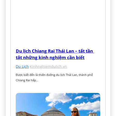
Du lịch Chiang Rai Thái Lan – tất tần 
tật những kinh nghiệm cần biết
Du Lịch
·
Kinhnghiemdulich.vn
Được biết đến là thiên đường du lịch Thái Lan, thành phố 
Chiang Rai hấp…