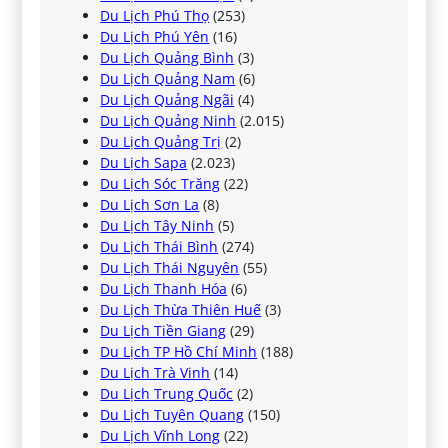
Du Lịch Phú Thọ
(253)
Du Lịch Phú Yên
(16)
Du Lịch Quảng Bình
(3)
Du Lịch Quảng Nam
(6)
Du Lịch Quảng Ngãi
(4)
Du Lịch Quảng Ninh
(2.015)
Du Lịch Quảng Trị
(2)
Du Lịch Sapa
(2.023)
Du Lịch Sóc Trăng
(22)
Du Lịch Sơn La
(8)
Du Lịch Tây Ninh
(5)
Du Lịch Thái Bình
(274)
Du Lịch Thái Nguyên
(55)
Du Lịch Thanh Hóa
(6)
Du Lịch Thừa Thiên Huế
(3)
Du Lịch Tiền Giang
(29)
Du Lịch TP Hồ Chí Minh
(188)
Du Lịch Trà Vinh
(14)
Du Lịch Trung Quốc
(2)
Du Lịch Tuyên Quang
(150)
Du Lịch Vĩnh Long
(22)