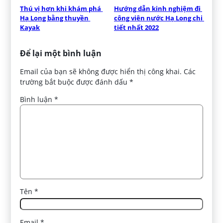
Thú vị hơn khi khám phá 
Hướng dẫn kinh nghiệm đi 
Hạ Long bằng thuyền 
công viên nước Hạ Long chi 
Kayak
tiết nhất 2022
Để lại một bình luận
Email của bạn sẽ không được hiển thị công khai.
Các
trường bắt buộc được đánh dấu
*
Bình luận
*
Tên
*
Email
*