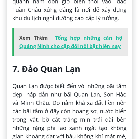
quanh năm đón gió biển thổi vào, đảo
Tuần Châu xứng đáng là nơi để xây dựng
khu du lịch nghỉ dưỡng cao cấp lý tưởng.
Xem Thêm
Tổng hợp những căn hộ
Quảng Ninh cho cặp đôi nổi bật hiện nay
7. Đảo Quan Lạn
Quan Lạn được biết đến với những bãi tắm
đẹp, hấp dẫn như bãi Quan Lạn, Sơn Hào
và Minh Châu. Do nằm khá xa đất liền nên
các bãi tắm ở đây còn hoang sơ, nước biển
trong vắt, bờ cát trắng mịn trải dài bên
những rặng phi lao xanh ngắt tạo không
gian khoáng đạt với bầu không khí mát mẻ,