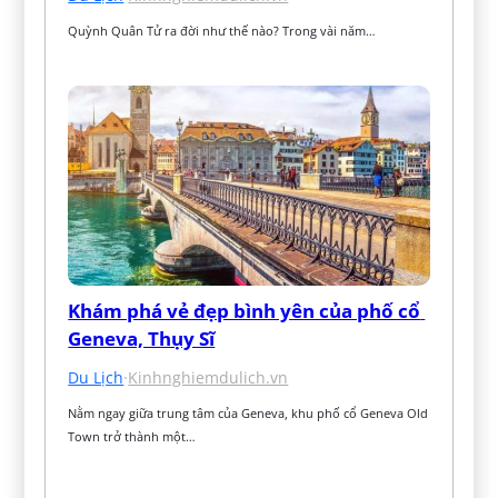
Quỳnh Quân Tử ra đời như thế nào? Trong vài năm…
Khám phá vẻ đẹp bình yên của phố cổ 
Geneva, Thụy Sĩ
Du Lịch
·
Kinhnghiemdulich.vn
Nằm ngay giữa trung tâm của Geneva, khu phố cổ Geneva Old 
Town trở thành một…