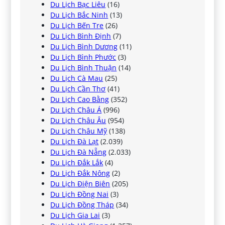
Du Lịch Bạc Liêu
(16)
Du Lịch Bắc Ninh
(13)
Du Lịch Bến Tre
(26)
Du Lịch Bình Định
(7)
Du Lịch Bình Dương
(11)
Du Lịch Bình Phước
(3)
Du Lịch Bình Thuận
(14)
Du Lịch Cà Mau
(25)
Du Lịch Cần Thơ
(41)
Du Lịch Cao Bằng
(352)
Du Lịch Châu Á
(996)
Du Lịch Châu Âu
(954)
Du Lịch Châu Mỹ
(138)
Du Lịch Đà Lạt
(2.039)
Du Lịch Đà Nẵng
(2.033)
Du Lịch Đắk Lắk
(4)
Du Lịch Đắk Nông
(2)
Du Lịch Điện Biên
(205)
Du Lịch Đồng Nai
(3)
Du Lịch Đồng Tháp
(34)
Du Lịch Gia Lai
(3)