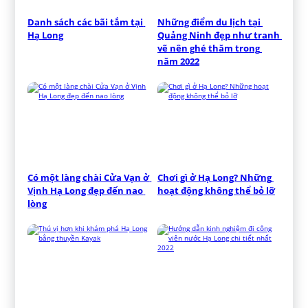
Danh sách các bãi tắm tại 
Những điểm du lịch tại 
Hạ Long
Quảng Ninh đẹp như tranh 
vẽ nên ghé thăm trong 
năm 2022
Có một làng chài Cửa Vạn ở 
Chơi gì ở Hạ Long? Những 
Vịnh Hạ Long đẹp đến nao 
hoạt động không thể bỏ lỡ
lòng