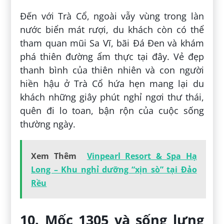
Đến với Trà Cổ, ngoài vẫy vùng trong làn
nước biển mát rượi, du khách còn có thể
tham quan mũi Sa Vĩ, bãi Đá Đen và khám
phá thiên đường ẩm thực tại đây. Vẻ đẹp
thanh bình của thiên nhiên và con người
hiền hậu ở Trà Cổ hứa hẹn mang lại du
khách những giây phút nghỉ ngơi thư thái,
quên đi lo toan, bận rộn của cuộc sống
thường ngày.
Xem Thêm
Vinpearl Resort & Spa Hạ
Long – Khu nghỉ dưỡng “xịn sò” tại Đảo
Rều
10. Mốc 1305 và sống lưng