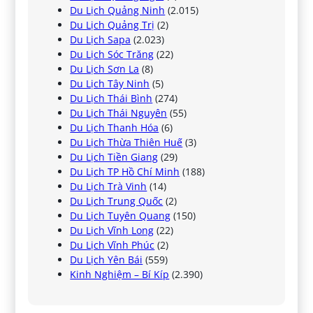
Du Lịch Quảng Ninh
(2.015)
Du Lịch Quảng Trị
(2)
Du Lịch Sapa
(2.023)
Du Lịch Sóc Trăng
(22)
Du Lịch Sơn La
(8)
Du Lịch Tây Ninh
(5)
Du Lịch Thái Bình
(274)
Du Lịch Thái Nguyên
(55)
Du Lịch Thanh Hóa
(6)
Du Lịch Thừa Thiên Huế
(3)
Du Lịch Tiền Giang
(29)
Du Lịch TP Hồ Chí Minh
(188)
Du Lịch Trà Vinh
(14)
Du Lịch Trung Quốc
(2)
Du Lịch Tuyên Quang
(150)
Du Lịch Vĩnh Long
(22)
Du Lịch Vĩnh Phúc
(2)
Du Lịch Yên Bái
(559)
Kinh Nghiệm – Bí Kíp
(2.390)