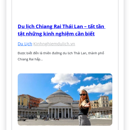
Du lịch Chiang Rai Thái Lan – tất tần 
tật những kinh nghiệm cần biết
Du Lịch
·
Kinhnghiemdulich.vn
Được biết đến là thiên đường du lịch Thái Lan, thành phố 
Chiang Rai hấp…