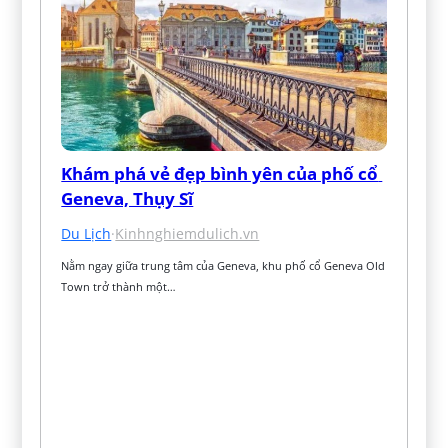
Khám phá vẻ đẹp bình yên của phố cổ 
Geneva, Thụy Sĩ
Du Lịch
·
Kinhnghiemdulich.vn
Nằm ngay giữa trung tâm của Geneva, khu phố cổ Geneva Old 
Town trở thành một…