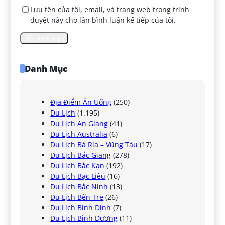
Lưu tên của tôi, email, và trang web trong trình
duyệt này cho lần bình luận kế tiếp của tôi.
Danh Mục
Địa Điểm Ăn Uống
(250)
Du Lịch
(1.195)
Du Lịch An Giang
(41)
Du Lịch Australia
(6)
Du Lịch Bà Rịa – Vũng Tàu
(17)
Du Lịch Bắc Giang
(278)
Du Lịch Bắc Kạn
(192)
Du Lịch Bạc Liêu
(16)
Du Lịch Bắc Ninh
(13)
Du Lịch Bến Tre
(26)
Du Lịch Bình Định
(7)
Du Lịch Bình Dương
(11)