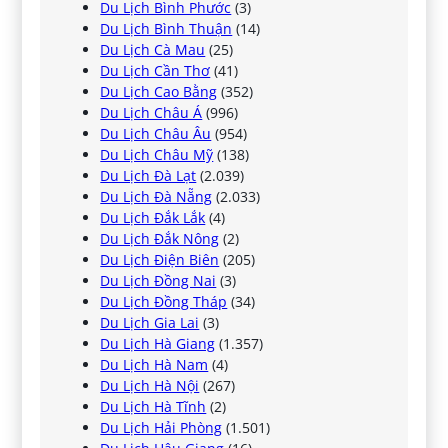
Du Lịch Bình Phước
(3)
Du Lịch Bình Thuận
(14)
Du Lịch Cà Mau
(25)
Du Lịch Cần Thơ
(41)
Du Lịch Cao Bằng
(352)
Du Lịch Châu Á
(996)
Du Lịch Châu Âu
(954)
Du Lịch Châu Mỹ
(138)
Du Lịch Đà Lạt
(2.039)
Du Lịch Đà Nẵng
(2.033)
Du Lịch Đắk Lắk
(4)
Du Lịch Đắk Nông
(2)
Du Lịch Điện Biên
(205)
Du Lịch Đồng Nai
(3)
Du Lịch Đồng Tháp
(34)
Du Lịch Gia Lai
(3)
Du Lịch Hà Giang
(1.357)
Du Lịch Hà Nam
(4)
Du Lịch Hà Nội
(267)
Du Lịch Hà Tĩnh
(2)
Du Lịch Hải Phòng
(1.501)