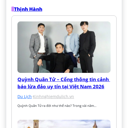
Thịnh Hành
Quỳnh Quân Tử – Cổng thông tin cảnh 
báo lừa đảo uy tín tại Việt Nam 2026
Du Lịch
·
Kinhnghiemdulich.vn
Quỳnh Quân Tử ra đời như thế nào? Trong vài năm…