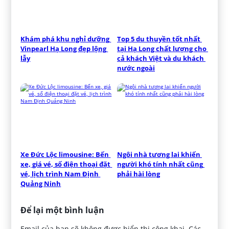
Khám phá khu nghỉ dưỡng 
Top 5 du thuyền tốt nhất 
Vinpearl Hạ Long đẹp lộng 
tại Hạ Long chất lượng cho 
lẫy
cả khách Việt và du khách 
nước ngoài
Xe Đức Lộc limousine: Bến 
Ngôi nhà tương lai khiến 
xe, giá vé, số điện thoại đặt 
người khó tính nhất cũng 
vé, lịch trình Nam Định 
phải hài lòng
Quảng Ninh
Để lại một bình luận
Email của bạn sẽ không được hiển thị công khai.
Các