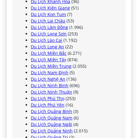
Du Lịch Khánh Hòa
(36)
Du Lịch Kiên Giang
(51)
Du Lịch Kon Tum
(7)
Du Lịch Lai Châu
(53)
Du Lịch Lâm Đồng
(1.996)
Du Lịch Lạng Sơn
(253)
Du Lịch Lào Cai
(1.192)
Du Lịch Long An
(22)
Du Lịch Miền Bắc
(6.271)
Du Lịch Miền Tây
(874)
Du Lịch Miền Trung
(2.055)
Du Lịch Nam Định
(5)
Du Lịch Nghệ An
(136)
Du Lịch Ninh Bình
(696)
Du Lịch Ninh Thuận
(9)
Du Lịch Phú Thọ
(253)
Du Lịch Phú Yên
(16)
Du Lịch Quảng Bình
(3)
Du Lịch Quảng Nam
(6)
Du Lịch Quảng Ngãi
(4)
Du Lịch Quảng Ninh
(2.015)
Du Lịch Quảng Trị
(2)