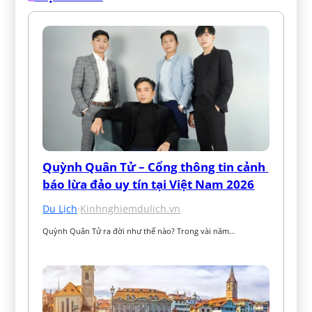
Quỳnh Quân Tử – Cổng thông tin cảnh 
báo lừa đảo uy tín tại Việt Nam 2026
Du Lịch
·
Kinhnghiemdulich.vn
Quỳnh Quân Tử ra đời như thế nào? Trong vài năm…