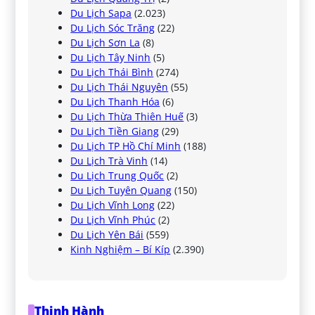
Du Lịch Sapa
(2.023)
Du Lịch Sóc Trăng
(22)
Du Lịch Sơn La
(8)
Du Lịch Tây Ninh
(5)
Du Lịch Thái Bình
(274)
Du Lịch Thái Nguyên
(55)
Du Lịch Thanh Hóa
(6)
Du Lịch Thừa Thiên Huế
(3)
Du Lịch Tiền Giang
(29)
Du Lịch TP Hồ Chí Minh
(188)
Du Lịch Trà Vinh
(14)
Du Lịch Trung Quốc
(2)
Du Lịch Tuyên Quang
(150)
Du Lịch Vĩnh Long
(22)
Du Lịch Vĩnh Phúc
(2)
Du Lịch Yên Bái
(559)
Kinh Nghiệm – Bí Kíp
(2.390)
Thịnh Hành