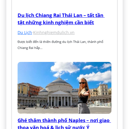
Du lịch Chiang Rai Thái Lan – tất tần 
tật những kinh nghiệm cần biết
Du Lịch
·
Kinhnghiemdulich.vn
Được biết đến là thiên đường du lịch Thái Lan, thành phố 
Chiang Rai hấp…
Ghé thăm thành phố Naples – nơi giao 
thoa văn hoá & lịch sử nước Ý