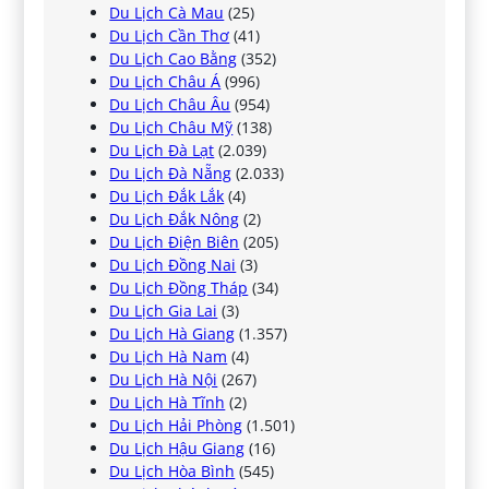
Du Lịch Cà Mau
(25)
Du Lịch Cần Thơ
(41)
Du Lịch Cao Bằng
(352)
Du Lịch Châu Á
(996)
Du Lịch Châu Âu
(954)
Du Lịch Châu Mỹ
(138)
Du Lịch Đà Lạt
(2.039)
Du Lịch Đà Nẵng
(2.033)
Du Lịch Đắk Lắk
(4)
Du Lịch Đắk Nông
(2)
Du Lịch Điện Biên
(205)
Du Lịch Đồng Nai
(3)
Du Lịch Đồng Tháp
(34)
Du Lịch Gia Lai
(3)
Du Lịch Hà Giang
(1.357)
Du Lịch Hà Nam
(4)
Du Lịch Hà Nội
(267)
Du Lịch Hà Tĩnh
(2)
Du Lịch Hải Phòng
(1.501)
Du Lịch Hậu Giang
(16)
Du Lịch Hòa Bình
(545)