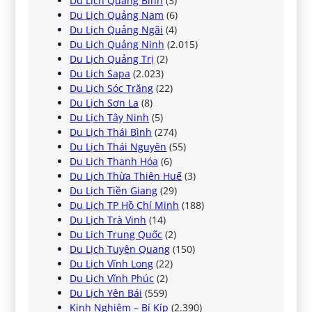
Du Lịch Quảng Bình
(3)
Du Lịch Quảng Nam
(6)
Du Lịch Quảng Ngãi
(4)
Du Lịch Quảng Ninh
(2.015)
Du Lịch Quảng Trị
(2)
Du Lịch Sapa
(2.023)
Du Lịch Sóc Trăng
(22)
Du Lịch Sơn La
(8)
Du Lịch Tây Ninh
(5)
Du Lịch Thái Bình
(274)
Du Lịch Thái Nguyên
(55)
Du Lịch Thanh Hóa
(6)
Du Lịch Thừa Thiên Huế
(3)
Du Lịch Tiền Giang
(29)
Du Lịch TP Hồ Chí Minh
(188)
Du Lịch Trà Vinh
(14)
Du Lịch Trung Quốc
(2)
Du Lịch Tuyên Quang
(150)
Du Lịch Vĩnh Long
(22)
Du Lịch Vĩnh Phúc
(2)
Du Lịch Yên Bái
(559)
Kinh Nghiệm – Bí Kíp
(2.390)