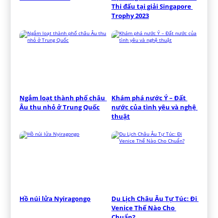
Thi đấu tại giải Singapore 
Trophy 2023
Ngắm loạt thành phố châu 
Khám phá nước Ý – Đất 
Âu thu nhỏ ở Trung Quốc
nước của tình yêu và nghệ 
thuật
Hồ núi lửa Nyiragongo
Du Lịch Châu Âu Tự Túc: Đi 
Venice Thế Nào Cho 
Chuẩn?