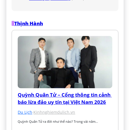
Thịnh Hành
Quỳnh Quân Tử – Cổng thông tin cảnh 
báo lừa đảo uy tín tại Việt Nam 2026
Du Lịch
·
Kinhnghiemdulich.vn
Quỳnh Quân Tử ra đời như thế nào? Trong vài năm…