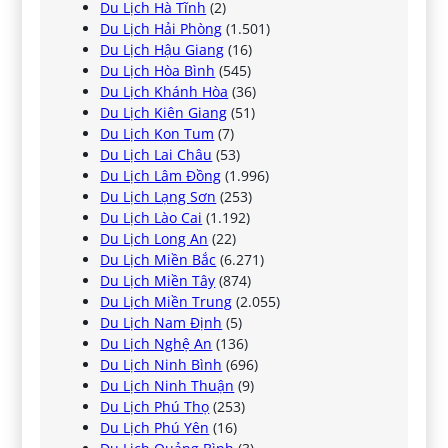
Du Lịch Hà Tĩnh
(2)
Du Lịch Hải Phòng
(1.501)
Du Lịch Hậu Giang
(16)
Du Lịch Hòa Bình
(545)
Du Lịch Khánh Hòa
(36)
Du Lịch Kiên Giang
(51)
Du Lịch Kon Tum
(7)
Du Lịch Lai Châu
(53)
Du Lịch Lâm Đồng
(1.996)
Du Lịch Lạng Sơn
(253)
Du Lịch Lào Cai
(1.192)
Du Lịch Long An
(22)
Du Lịch Miền Bắc
(6.271)
Du Lịch Miền Tây
(874)
Du Lịch Miền Trung
(2.055)
Du Lịch Nam Định
(5)
Du Lịch Nghệ An
(136)
Du Lịch Ninh Bình
(696)
Du Lịch Ninh Thuận
(9)
Du Lịch Phú Thọ
(253)
Du Lịch Phú Yên
(16)