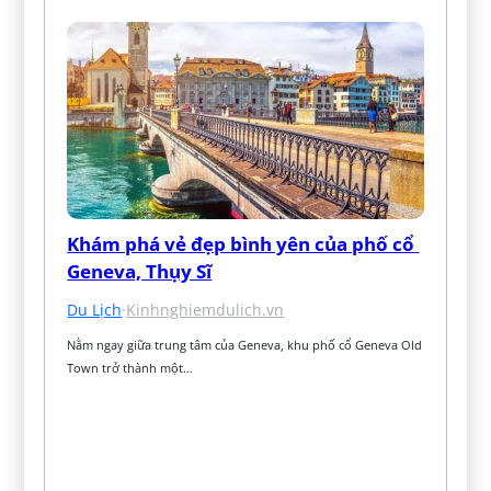
Khám phá vẻ đẹp bình yên của phố cổ 
Geneva, Thụy Sĩ
Du Lịch
·
Kinhnghiemdulich.vn
Nằm ngay giữa trung tâm của Geneva, khu phố cổ Geneva Old 
Town trở thành một…