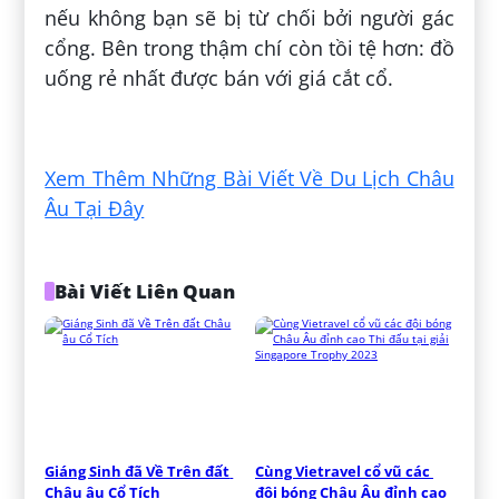
nếu không bạn sẽ bị từ chối bởi người gác
cổng. Bên trong thậm chí còn tồi tệ hơn: đồ
uống rẻ nhất được bán với giá cắt cổ.
Đăng bởi:
Như Ngọc Hoàng Thị
Xem Thêm Những Bài Viết Về Du Lịch Châu
Âu Tại Đây
Bài Viết Liên Quan
Giáng Sinh đã Về Trên đất 
Cùng Vietravel cổ vũ các 
Châu âu Cổ Tích
đội bóng Châu Âu đỉnh cao 