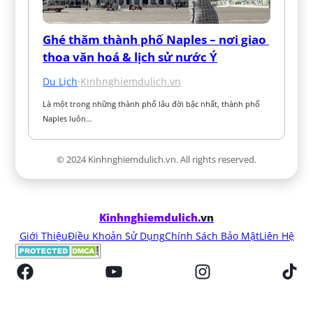
Ghé thăm thành phố Naples – nơi giao 
thoa văn hoá & lịch sử nước Ý
Du Lịch
·
Kinhnghiemdulich.vn
Là một trong những thành phố lâu đời bậc nhất, thành phố 
Naples luôn…
© 2024 Kinhnghiemdulich.vn. All rights reserved.
Kinhnghiemdulich
.vn
Giới Thiệu
Điều Khoản Sử Dụng
Chính Sách Bảo Mật
Liên Hệ