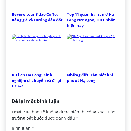
Review tour 3 đảo Cô Tô: 
Top 11 quán hải sản ở Hạ 
Bảng giá và Hướng dẫn đặt
Long cực ngon, HOT nhất 
hiện nay
Du lịch Hạ Long: Kinh 
Những điều cần biết khi 
nghiệm di chuyển và đi lại 
phượt Hạ Long
từ A-Z
Để lại một bình luận
Email của bạn sẽ không được hiển thị công khai.
Các
trường bắt buộc được đánh dấu
*
Bình luận
*