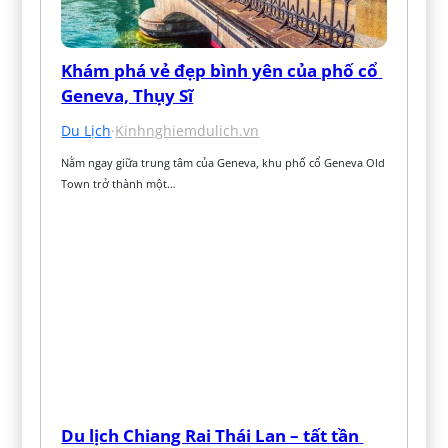
Khám phá vẻ đẹp bình yên của phố cổ 
Geneva, Thụy Sĩ
Du Lịch
·
Kinhnghiemdulich.vn
Nằm ngay giữa trung tâm của Geneva, khu phố cổ Geneva Old 
Town trở thành một…
Du lịch Chiang Rai Thái Lan – tất tần 