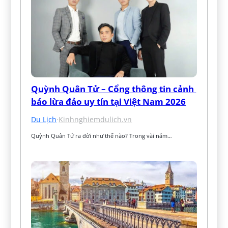
Quỳnh Quân Tử – Cổng thông tin cảnh 
báo lừa đảo uy tín tại Việt Nam 2026
Du Lịch
·
Kinhnghiemdulich.vn
Quỳnh Quân Tử ra đời như thế nào? Trong vài năm…