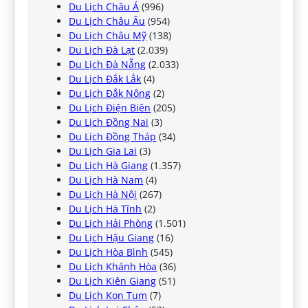
Du Lịch Châu Á
(996)
Du Lịch Châu Âu
(954)
Du Lịch Châu Mỹ
(138)
Du Lịch Đà Lạt
(2.039)
Du Lịch Đà Nẵng
(2.033)
Du Lịch Đắk Lắk
(4)
Du Lịch Đắk Nông
(2)
Du Lịch Điện Biên
(205)
Du Lịch Đồng Nai
(3)
Du Lịch Đồng Tháp
(34)
Du Lịch Gia Lai
(3)
Du Lịch Hà Giang
(1.357)
Du Lịch Hà Nam
(4)
Du Lịch Hà Nội
(267)
Du Lịch Hà Tĩnh
(2)
Du Lịch Hải Phòng
(1.501)
Du Lịch Hậu Giang
(16)
Du Lịch Hòa Bình
(545)
Du Lịch Khánh Hòa
(36)
Du Lịch Kiên Giang
(51)
Du Lịch Kon Tum
(7)