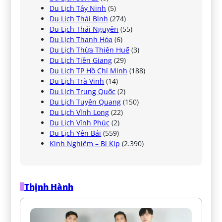
Du Lịch Tây Ninh
(5)
Du Lịch Thái Bình
(274)
Du Lịch Thái Nguyên
(55)
Du Lịch Thanh Hóa
(6)
Du Lịch Thừa Thiên Huế
(3)
Du Lịch Tiền Giang
(29)
Du Lịch TP Hồ Chí Minh
(188)
Du Lịch Trà Vinh
(14)
Du Lịch Trung Quốc
(2)
Du Lịch Tuyên Quang
(150)
Du Lịch Vĩnh Long
(22)
Du Lịch Vĩnh Phúc
(2)
Du Lịch Yên Bái
(559)
Kinh Nghiệm – Bí Kíp
(2.390)
Thịnh Hành