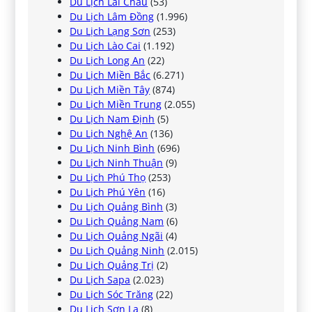
Du Lịch Lai Châu
(53)
Du Lịch Lâm Đồng
(1.996)
Du Lịch Lạng Sơn
(253)
Du Lịch Lào Cai
(1.192)
Du Lịch Long An
(22)
Du Lịch Miền Bắc
(6.271)
Du Lịch Miền Tây
(874)
Du Lịch Miền Trung
(2.055)
Du Lịch Nam Định
(5)
Du Lịch Nghệ An
(136)
Du Lịch Ninh Bình
(696)
Du Lịch Ninh Thuận
(9)
Du Lịch Phú Thọ
(253)
Du Lịch Phú Yên
(16)
Du Lịch Quảng Bình
(3)
Du Lịch Quảng Nam
(6)
Du Lịch Quảng Ngãi
(4)
Du Lịch Quảng Ninh
(2.015)
Du Lịch Quảng Trị
(2)
Du Lịch Sapa
(2.023)
Du Lịch Sóc Trăng
(22)
Du Lịch Sơn La
(8)