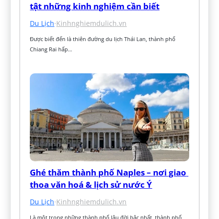
tật những kinh nghiệm cần biết
Du Lịch
·
Kinhnghiemdulich.vn
Được biết đến là thiên đường du lịch Thái Lan, thành phố 
Chiang Rai hấp…
Ghé thăm thành phố Naples – nơi giao 
thoa văn hoá & lịch sử nước Ý
Du Lịch
·
Kinhnghiemdulich.vn
Là một trong những thành phố lâu đời bậc nhất, thành phố 