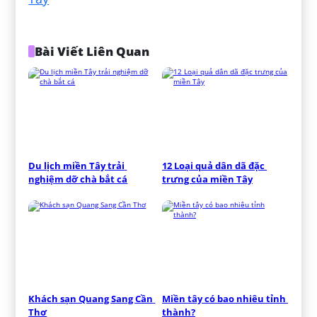
Bài Viết Liên Quan
Du lịch miền Tây trải 
12 Loại quả dân dã đặc 
nghiệm dỡ chà bắt cá
trưng của miền Tây
Khách sạn Quang Sang Cần 
Miền tây có bao nhiêu tỉnh 
Thơ
thành?