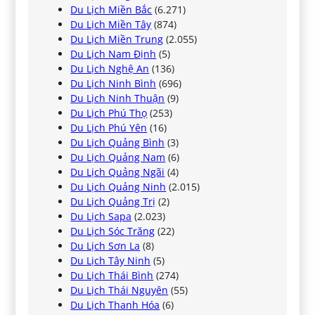
Du Lịch Miền Bắc
(6.271)
Du Lịch Miền Tây
(874)
Du Lịch Miền Trung
(2.055)
Du Lịch Nam Định
(5)
Du Lịch Nghệ An
(136)
Du Lịch Ninh Bình
(696)
Du Lịch Ninh Thuận
(9)
Du Lịch Phú Thọ
(253)
Du Lịch Phú Yên
(16)
Du Lịch Quảng Bình
(3)
Du Lịch Quảng Nam
(6)
Du Lịch Quảng Ngãi
(4)
Du Lịch Quảng Ninh
(2.015)
Du Lịch Quảng Trị
(2)
Du Lịch Sapa
(2.023)
Du Lịch Sóc Trăng
(22)
Du Lịch Sơn La
(8)
Du Lịch Tây Ninh
(5)
Du Lịch Thái Bình
(274)
Du Lịch Thái Nguyên
(55)
Du Lịch Thanh Hóa
(6)