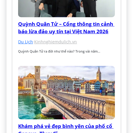
Quỳnh Quân Tử – Cổng thông tin cảnh 
báo lừa đảo uy tín tại Việt Nam 2026
Du Lịch
·
Kinhnghiemdulich.vn
Quỳnh Quân Tử ra đời như thế nào? Trong vài năm…
Khám phá vẻ đẹp bình yên của phố cổ 