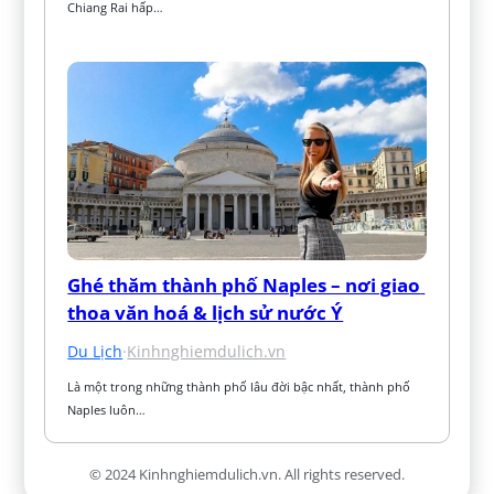
Chiang Rai hấp…
Ghé thăm thành phố Naples – nơi giao 
thoa văn hoá & lịch sử nước Ý
Du Lịch
·
Kinhnghiemdulich.vn
Là một trong những thành phố lâu đời bậc nhất, thành phố 
Naples luôn…
© 2024 Kinhnghiemdulich.vn. All rights reserved.