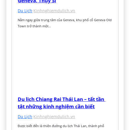
Geneva, Thụy Sĩ
Du Lịch
·
Kinhnghiemdulich.vn
Nằm ngay giữa trung tâm của Geneva, khu phố cổ Geneva Old 
Town trở thành một…
Du lịch Chiang Rai Thái Lan – tất tần 
tật những kinh nghiệm cần biết
Du Lịch
·
Kinhnghiemdulich.vn
Được biết đến là thiên đường du lịch Thái Lan, thành phố 