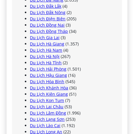
Du Lịch Đắk Lắk
(4)
Du Lịch Đắk Nông
(2)
Du Lịch Điện Biên
(205)
Du Lịch Đồng Nai
(3)
Du Lịch Đồng Tháp
(34)
Du Lịch Gia Lai
(3)
Du Lịch Hà Giang
(1.357)
Du Lịch Hà Nam
(4)
Du Lịch Hà Nội
(267)
Du Lịch Hà Tĩnh
(2)
Du Lịch Hải Phòng
(1.501)
Du Lịch Hậu Giang
(16)
Du Lịch Hòa Bình
(545)
Du Lịch Khánh Hòa
(36)
Du Lịch Kiên Giang
(51)
Du Lịch Kon Tum
(7)
Du Lịch Lai Châu
(53)
Du Lịch Lâm Đồng
(1.996)
Du Lịch Lạng Sơn
(253)
Du Lịch Lào Cai
(1.192)
Du Lịch Long An
(22)