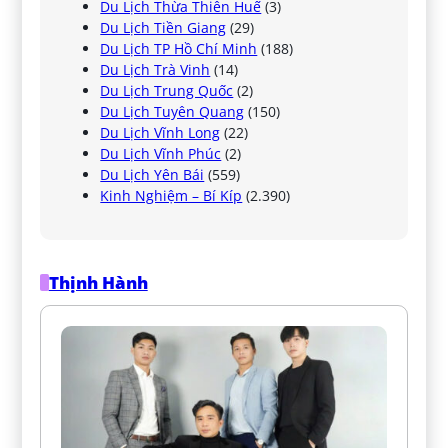
Du Lịch Thừa Thiên Huế
(3)
Du Lịch Tiền Giang
(29)
Du Lịch TP Hồ Chí Minh
(188)
Du Lịch Trà Vinh
(14)
Du Lịch Trung Quốc
(2)
Du Lịch Tuyên Quang
(150)
Du Lịch Vĩnh Long
(22)
Du Lịch Vĩnh Phúc
(2)
Du Lịch Yên Bái
(559)
Kinh Nghiệm – Bí Kíp
(2.390)
Thịnh Hành