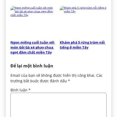
Ngon miệng cuối tuần với 
Khám phá 5 rừng tràm nổi 
món Gỏi Gà xé phay chua 
tiếng ở miền Tây
ngọt đậm chất miền Tây
Để lại một bình luận
Email của bạn sẽ không được hiển thị công khai.
Các
trường bắt buộc được đánh dấu
*
Bình luận
*