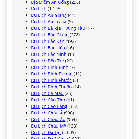
Địa Điểm Ăn Uống
(250)
Du Lịch
(1.195)
Du Lịch An Giang
(41)
Du Lịch Australia
(6)
Du Lịch Bà Rịa – Vũng Tàu
(17)
Du Lịch Bắc Giang
(278)
Du Lịch Bắc Kạn
(192)
Du Lịch Bạc Liêu
(16)
Du Lịch Bắc Ninh
(13)
Du Lịch Bến Tre
(26)
Du Lịch Bình Định
(7)
Du Lịch Bình Dương
(11)
Du Lịch Bình Phước
(3)
Du Lịch Bình Thuận
(14)
Du Lịch Cà Mau
(25)
Du Lịch Cần Thơ
(41)
Du Lịch Cao Bằng
(352)
Du Lịch Châu Á
(996)
Du Lịch Châu Âu
(954)
Du Lịch Châu Mỹ
(138)
Du Lịch Đà Lạt
(2.039)
Du Lịch Đà Nẵng
(2.033)