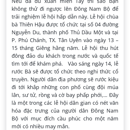
Nếu đã du xuân miền Tây thì sao bạn
không thử đi ngược lên Đông Nam Bộ để
trải nghiệm lễ hội hấp dẫn này. Lễ hội chùa
bà Thiên Hậu được tổ chức tại số 04 đường
Nguyễn Du, thành phố Thủ Dầu Một và tại
P. Phú Chánh, TX. Tân Uyên vào ngày 13 –
15 tháng Giêng hằng năm. Lễ hội thu hút
đông đảo du khách trong nước và quốc tế
tìm tới để khám phá. Vào sáng ngày 14, lễ
rước Bà sẽ được tổ chức theo nghi thức cổ
truyền. Người dân địa phương sẽ rước kiệu
đi tới khắp những con phố cùng đội múa
lân, sư tử, rồng và cờ bay phấp phới,… Đây
là một trong các lễ hội dân gian có nét văn
hóa đặc trưng của người dân Đông Nam
Bộ với mục đích cầu phúc cho một năm
mới có nhiều may mắn.