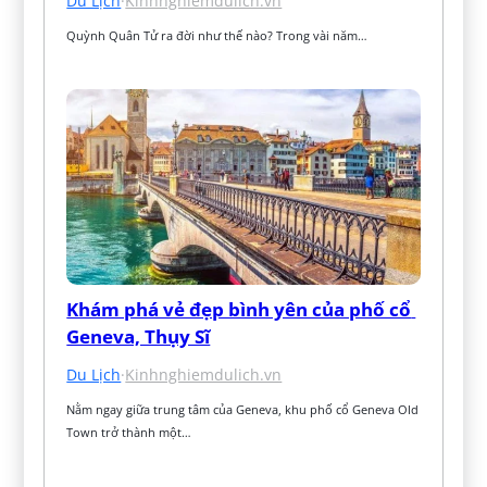
Du Lịch
·
Kinhnghiemdulich.vn
Quỳnh Quân Tử ra đời như thế nào? Trong vài năm…
Khám phá vẻ đẹp bình yên của phố cổ 
Geneva, Thụy Sĩ
Du Lịch
·
Kinhnghiemdulich.vn
Nằm ngay giữa trung tâm của Geneva, khu phố cổ Geneva Old 
Town trở thành một…