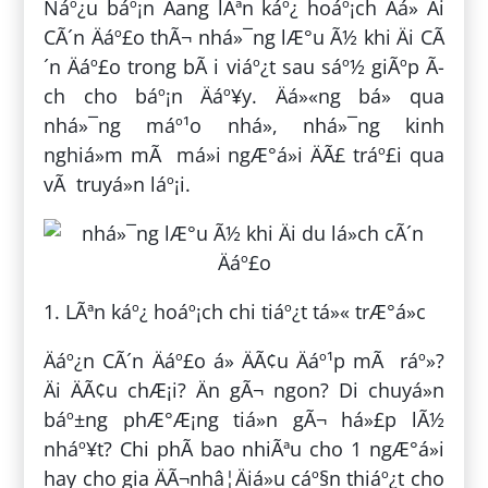
Náº¿u báº¡n Äang lÃªn káº¿ hoáº¡ch Äá» Äi
CÃ´n Äáº£o thÃ¬ nhá»¯ng lÆ°u Ã½ khi Äi CÃ
´n Äáº£o trong bÃ i viáº¿t sau sáº½ giÃºp Ã­
ch cho báº¡n Äáº¥y. Äá»«ng bá» qua
nhá»¯ng máº¹o nhá», nhá»¯ng kinh
nghiá»m mÃ má»i ngÆ°á»i ÄÃ£ tráº£i qua
vÃ truyá»n láº¡i.
1. LÃªn káº¿ hoáº¡ch chi tiáº¿t tá»« trÆ°á»c
Äáº¿n CÃ´n Äáº£o á» ÄÃ¢u Äáº¹p mÃ ráº»?
Äi ÄÃ¢u chÆ¡i? Än gÃ¬ ngon? Di chuyá»n
báº±ng phÆ°Æ¡ng tiá»n gÃ¬ há»£p lÃ½
nháº¥t? Chi phÃ­ bao nhiÃªu cho 1 ngÆ°á»i
hay cho gia ÄÃ¬nhâ¦Äiá»u cáº§n thiáº¿t cho