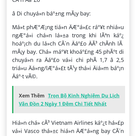
â Di chuyá»n báº±ng mÃ¡y bay:
Má»t phÆ°Æ¡ng tiá»n ÄÆ°á»£c ráº¥t nhiá»u
ngÆ°á»i chá»n lá»±a trong khi lÃªn káº¿
hoáº¡ch du lá»ch CÃ´n Äáº£o ÄÃ³ chÃ­nh lÃ
mÃ¡y bay. Chá» máº¥t khoáº£ng 45 phÃºt di
chuyá»n ra Äáº£o vá»i chi phÃ­ 1,7 â 2,5
triá»u Äá»ng/lÆ°á»£t tÃ¹y thá»i Äiá»m báº¡n
Äáº·t vÃ©.
Xem Thêm
Trọn Bộ Kinh Nghiệm Du Lịch
Vân Đồn 2 Ngày 1 Đêm Chi Tiết Nhất
Hiá»n chá» cÃ³ Vietnam Airlines káº¿t há»£p
vá»i Vasco thá»±c hiá»n ÄÆ°á»ng bay CÃ´n