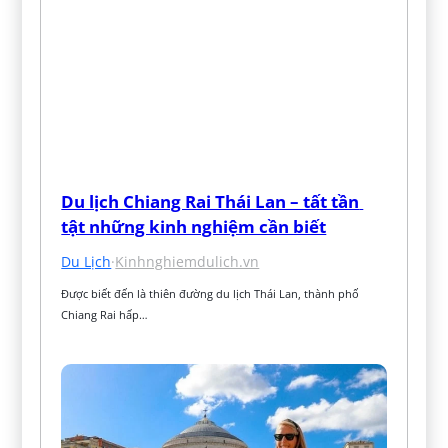
Du lịch Chiang Rai Thái Lan – tất tần 
tật những kinh nghiệm cần biết
Du Lịch
·
Kinhnghiemdulich.vn
Được biết đến là thiên đường du lịch Thái Lan, thành phố 
Chiang Rai hấp…