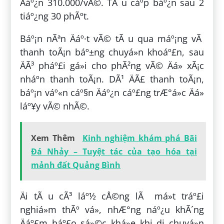
Äáº¿n 310.000/vÃ©. TÃ u cáº­p báº¿n sau 2
tiáº¿ng 30 phÃºt.
Báº¡n nÃªn Äáº·t vÃ© tÃ u qua máº¡ng vÃ
thanh toÃ¡n báº±ng chuyá»n khoáº£n, sau
ÄÃ³ pháº£i gá»i cho phÃ²ng vÃ© Äá» xÃ¡c
nháº­n thanh toÃ¡n. DÃ¹ ÄÃ£ thanh toÃ¡n,
báº¡n váº«n cáº§n Äáº¿n cáº£ng trÆ°á»c Äá»
láº¥y vÃ© nhÃ©.
Xem Thêm
Kinh nghiệm khám phá Bãi
Đá Nhảy – Tuyệt tác của tạo hóa tại
mảnh đất Quảng Bình
Äi tÃ u cÃ³ láº½ cÅ©ng lÃ má»t tráº£i
nghiá»m thÃº vá», nhÆ°ng náº¿u khÃ´ng
Äáº£m báº£o sá»©c khá»e khi di chuyá»n