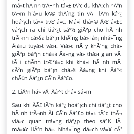
má»t hÃ nh trÃ¬nh tá»± tÃºc du khÃ¡ch nÃªn
tÃ¬m hiá»u kÄ© thÃ´ng tin vÃ lÃªn káº¿
hoáº¡ch tá»« trÆ°á»c. Má»i thá»© ÄÆ°á»£c
váº¡ch ra chi tiáº¿t sáº½ giÃºp cho hÃ nh
trÃ¬nh cá»§a báº¡n khÃ´ng bá» lá»¡ nhá»¯ng
Äiá»u tuyá»t vá»i. Viá»c nÃ y khÃ´ng chá»
giÃºp báº¡n chá»§ Äá»ng vá» thá»i gian vÃ
tÃ i chÃ­nh trÆ°á»c khi khá»i hÃ nh mÃ
cÃ²n giÃºp báº¡n chá»§ Äá»ng khi Äáº·t
chÃ¢n Äáº¿n CÃ´n Äáº£o.
2. LiÃªn há» vÃ Äáº·t chá» sá»m
Sau khi ÄÃ£ lÃªn káº¿ hoáº¡ch chi tiáº¿t cho
hÃ nh trÃ¬nh Äi CÃ´n Äáº£o tá»± tÃºc thÃ¬
viá»c quan trá»ng tiáº¿p theo sáº½ lÃ
má»¥c liÃªn há». Nhá»¯ng dá»ch vá»¥ cÃ³