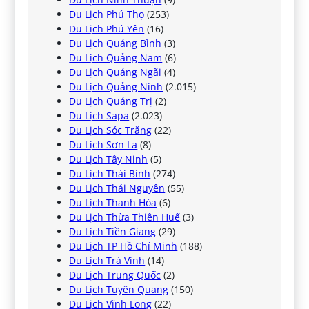
Du Lịch Phú Thọ
(253)
Du Lịch Phú Yên
(16)
Du Lịch Quảng Bình
(3)
Du Lịch Quảng Nam
(6)
Du Lịch Quảng Ngãi
(4)
Du Lịch Quảng Ninh
(2.015)
Du Lịch Quảng Trị
(2)
Du Lịch Sapa
(2.023)
Du Lịch Sóc Trăng
(22)
Du Lịch Sơn La
(8)
Du Lịch Tây Ninh
(5)
Du Lịch Thái Bình
(274)
Du Lịch Thái Nguyên
(55)
Du Lịch Thanh Hóa
(6)
Du Lịch Thừa Thiên Huế
(3)
Du Lịch Tiền Giang
(29)
Du Lịch TP Hồ Chí Minh
(188)
Du Lịch Trà Vinh
(14)
Du Lịch Trung Quốc
(2)
Du Lịch Tuyên Quang
(150)
Du Lịch Vĩnh Long
(22)