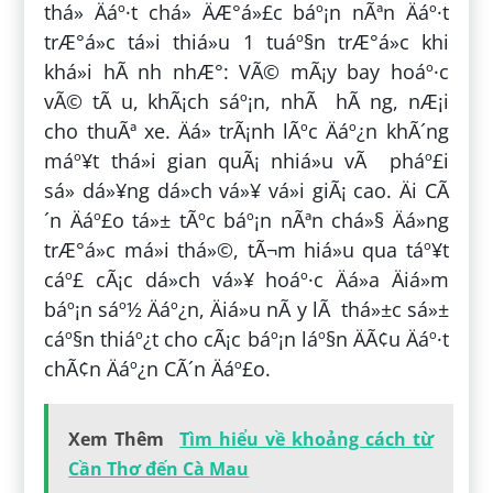
thá» Äáº·t chá» ÄÆ°á»£c báº¡n nÃªn Äáº·t
trÆ°á»c tá»i thiá»u 1 tuáº§n trÆ°á»c khi
khá»i hÃ nh nhÆ°: VÃ© mÃ¡y bay hoáº·c
vÃ© tÃ u, khÃ¡ch sáº¡n, nhÃ hÃ ng, nÆ¡i
cho thuÃª xe. Äá» trÃ¡nh lÃºc Äáº¿n khÃ´ng
máº¥t thá»i gian quÃ¡ nhiá»u vÃ pháº£i
sá»­ dá»¥ng dá»ch vá»¥ vá»i giÃ¡ cao. Äi CÃ
´n Äáº£o tá»± tÃºc báº¡n nÃªn chá»§ Äá»ng
trÆ°á»c má»i thá»©, tÃ¬m hiá»u qua táº¥t
cáº£ cÃ¡c dá»ch vá»¥ hoáº·c Äá»a Äiá»m
báº¡n sáº½ Äáº¿n, Äiá»u nÃ y lÃ thá»±c sá»±
cáº§n thiáº¿t cho cÃ¡c báº¡n láº§n ÄÃ¢u Äáº·t
chÃ¢n Äáº¿n CÃ´n Äáº£o.
Xem Thêm
Tìm hiểu về khoảng cách từ
Cần Thơ đến Cà Mau