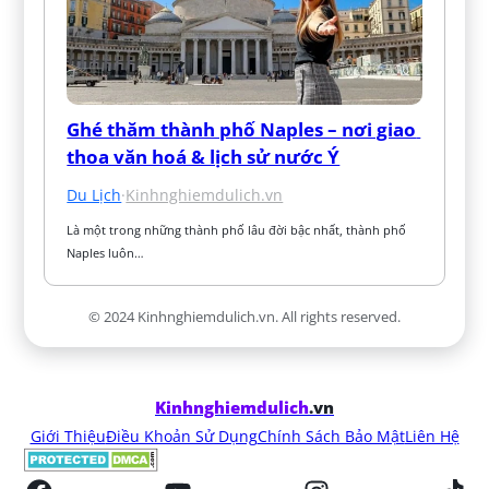
Ghé thăm thành phố Naples – nơi giao 
thoa văn hoá & lịch sử nước Ý
Du Lịch
·
Kinhnghiemdulich.vn
Là một trong những thành phố lâu đời bậc nhất, thành phố 
Naples luôn…
© 2024 Kinhnghiemdulich.vn. All rights reserved.
Kinhnghiemdulich
.vn
Giới Thiệu
Điều Khoản Sử Dụng
Chính Sách Bảo Mật
Liên Hệ