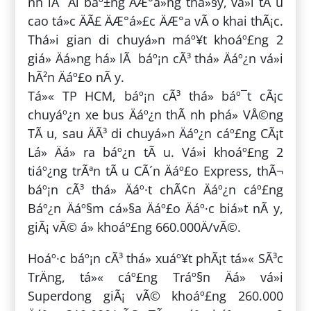
nh lÃ Äi báº±ng ÄÆ°á»ng thá»§y, vá»i tÃ u
cao tá»c ÄÃ£ ÄÆ°á»£c ÄÆ°a vÃ o khai thÃ¡c.
Thá»i gian di chuyá»n máº¥t khoáº£ng 2
giá» Äá»ng há» lÃ báº¡n cÃ³ thá» Äáº¿n vá»i
hÃ²n Äáº£o nÃ y.
Tá»« TP HCM, báº¡n cÃ³ thá» báº¯t cÃ¡c
chuyáº¿n xe bus Äáº¿n thÃ nh phá» VÅ©ng
TÃ u, sau ÄÃ³ di chuyá»n Äáº¿n cáº£ng CÃ¡t
Lá» Äá» ra báº¿n tÃ u. Vá»i khoáº£ng 2
tiáº¿ng trÃªn tÃ u CÃ´n Äáº£o Express, thÃ¬
báº¡n cÃ³ thá» Äáº·t chÃ¢n Äáº¿n cáº£ng
Báº¿n Äáº§m cá»§a Äáº£o Äáº·c biá»t nÃ y,
giÃ¡ vÃ© á» khoáº£ng 660.000Ä/vÃ©.
Hoáº·c báº¡n cÃ³ thá» xuáº¥t phÃ¡t tá»« SÃ³c
TrÄng, tá»« cáº£ng Tráº§n Äá» vá»i
Superdong giÃ¡ vÃ© khoáº£ng 260.000