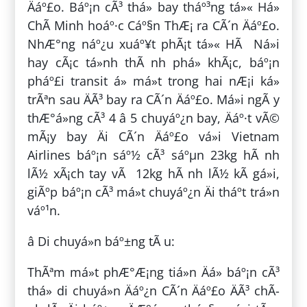
Äáº£o. Báº¡n cÃ³ thá» bay tháº³ng tá»« Há»
ChÃ­ Minh hoáº·c Cáº§n ThÆ¡ ra CÃ´n Äáº£o.
NhÆ°ng náº¿u xuáº¥t phÃ¡t tá»« HÃ Ná»i
hay cÃ¡c tá»nh thÃ nh phá» khÃ¡c, báº¡n
pháº£i transit á» má»t trong hai nÆ¡i ká»
trÃªn sau ÄÃ³ bay ra CÃ´n Äáº£o. Má»i ngÃ y
thÆ°á»ng cÃ³ 4 â 5 chuyáº¿n bay, Äáº·t vÃ©
mÃ¡y bay Äi CÃ´n Äáº£o vá»i Vietnam
Airlines báº¡n sáº½ cÃ³ sáºµn 23kg hÃ nh
lÃ½ xÃ¡ch tay vÃ 12kg hÃ nh lÃ½ kÃ­ gá»­i,
giÃºp báº¡n cÃ³ má»t chuyáº¿n Äi tháº­t trá»n
váº¹n.
â Di chuyá»n báº±ng tÃ u:
ThÃªm má»t phÆ°Æ¡ng tiá»n Äá» báº¡n cÃ³
thá» di chuyá»n Äáº¿n CÃ´n Äáº£o ÄÃ³ chÃ­