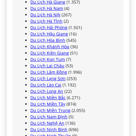
Du Lịch Hà Giang
(1.357)
Du Lịch Hà Nam
(4)
Du Lịch Hà Nội
(267)
Du Lịch Hà Tĩnh
(2)
Du Lịch Hải Phòng
(1.501)
Du Lịch Hậu Giang
(16)
Du Lịch Hòa Bình
(545)
Du Lịch Khánh Hòa
(36)
Du Lịch Kiên Giang
(51)
Du Lịch Kon Tum
(7)
Du Lịch Lai Châu
(53)
Du Lịch Lâm Đồng
(1.996)
Du Lịch Lạng Sơn
(253)
Du Lịch Lào Cai
(1.192)
Du Lịch Long An
(22)
Du Lịch Miền Bắc
(6.271)
Du Lịch Miền Tây
(874)
Du Lịch Miền Trung
(2.055)
Du Lịch Nam Định
(5)
Du Lịch Nghệ An
(136)
Du Lịch Ninh Bình
(696)
Du Lịch Ninh Thuận
(9)