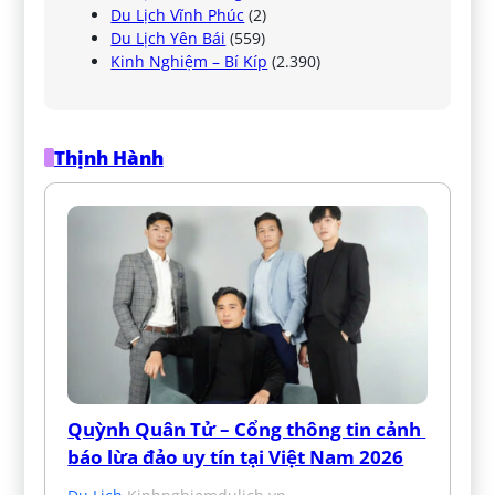
Du Lịch Vĩnh Phúc
(2)
Du Lịch Yên Bái
(559)
Kinh Nghiệm – Bí Kíp
(2.390)
Thịnh Hành
Quỳnh Quân Tử – Cổng thông tin cảnh 
báo lừa đảo uy tín tại Việt Nam 2026