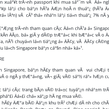
ªn xuáº¥t trÃ¬nh passport khi mua sáº¯m vÃ Äá» ng
¥p láº¡i cho báº¡n hÃ³a ÄÆ¡n hoÃ n thuáº¿ (hÃ³a Ä
á» lÃªn) vÃ cÃ³ thá» nháº­n láº¡i tiá»n thuáº¿ 7% nÃ y
Æ°Æ¡ng trÃ¬nh tham quan cÃ¡c Äá»n chÃ¹a á» Singap
kÃ­n ÄÃ¡o, bá» giÃ y dÃ©p trÆ°á»c khi bÆ°á»c vÃ o Ä
a, nÃ³i chuyá»n lá»n tiáº¿ng á» ÄÃ¢y, vÃ ÄÃ¢y cÅ©n
 lá»ch Singapore báº¡n cáº§n nhá» ká»¹.
RE
á»ch Singapore, báº¡n hÃ£y tham quan vÃ vui chÆ¡i t
vÃ o ngÃ y thÆ°á»ng, vÃ¬ giÃ¡ vÃ© sáº½ ráº» hÆ¡n cu
c táº¡i cÃ¡c trang bÃ¡n vÃ© trá»±c tuyáº¿n nháº±m tr
i pháº£i Äá»£i chá» xáº¿p hÃ ng mua vÃ©.
¡n hÃ£y ÄÆ°a bÃ© Äáº¿n khu trÃ² chÆ¡i dÃ nh cho ch