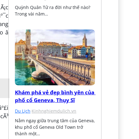
iÃ¡c
Quỳnh Quân Tử ra đời như thế nào? 
Trong vài năm…
áº¯c
mang
 â
Khám phá vẻ đẹp bình yên của 
phố cổ Geneva, Thụy Sĩ
áº£i
Du Lịch
·
Kinhnghiemdulich.vn
 cÃ³
Nằm ngay giữa trung tâm của Geneva, 
khu phố cổ Geneva Old Town trở 
thành một…