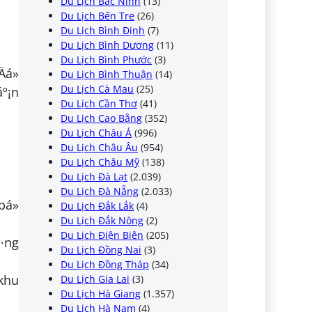
Du Lịch Bắc Ninh
(13)
Du Lịch Bến Tre
(26)
Du Lịch Bình Định
(7)
Du Lịch Bình Dương
(11)
Du Lịch Bình Phước
(3)
á»
Du Lịch Bình Thuận
(14)
Du Lịch Cà Mau
(25)
áº¡n
Du Lịch Cần Thơ
(41)
Du Lịch Cao Bằng
(352)
Du Lịch Châu Á
(996)
Du Lịch Châu Âu
(954)
Du Lịch Châu Mỹ
(138)
Du Lịch Đà Lạt
(2.039)
Du Lịch Đà Nẵng
(2.033)
bá»
Du Lịch Đắk Lắk
(4)
Du Lịch Đắk Nông
(2)
Du Lịch Điện Biên
(205)
·ng
Du Lịch Đồng Nai
(3)
Du Lịch Đồng Tháp
(34)
 khu
Du Lịch Gia Lai
(3)
Du Lịch Hà Giang
(1.357)
Du Lịch Hà Nam
(4)