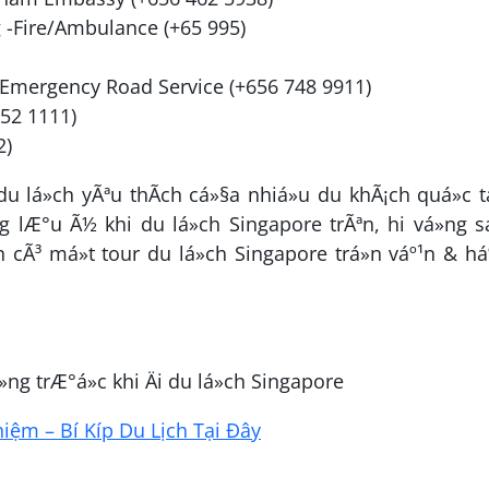
-Fire/Ambulance (+65 995)
ur Emergency Road Service (+656 748 9911)
52 1111)
2)
 du lá»ch yÃªu thÃ­ch cá»§a nhiá»u du khÃ¡ch quá»c t
ng lÆ°u Ã½ khi du lá»ch Singapore trÃªn, hi vá»ng 
 cÃ³ má»t tour du lá»ch Singapore trá»n váº¹n & h
g trÆ°á»c khi Äi du lá»ch Singapore
ệm – Bí Kíp Du Lịch Tại Đây