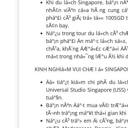
Khi du lá»ch Singapore, báº¡n nÃ
nhÃ¢n viÃªn cá»­a hÃ ng cung cáº
pháº£i cÃ³ giÃ¡ trá» tá»« 100SGD tr
sÃ¢n bay.
Náº¿u trong tour du lá»ch cÃ³ ch
báº¡n pháº£i Än máº·c lá»ch sá»±, 
chÃ¹a, khÃ´ng ÄÆ°á»£c cÆ°á»i ÄÃ¹
má»t trong nhá»¯ng lÆ°u Ã½ khi du
KINH NGHIá»M VUI CHÆ I á» SINGAPO
Äá» tiáº¿t kiá»m chi phÃ­ du l
Universal Studio Singapore (USS) 
tuáº§n.
Báº¡n nÃªn Äáº·t mua vÃ© trÆ°á»
tÃ¬nh tráº¡ng máº¥t thá»i gian kh
Náº¿u cÃ³ tráº» em Äi cÃ¹ng, báº