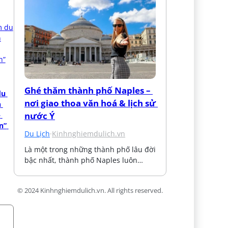
Ghé thăm thành phố Naples – 
u 
nơi giao thoa văn hoá & lịch sử 
 
 
nước Ý
” 
Du Lịch
·
Kinhnghiemdulich.vn
Là một trong những thành phố lâu đời 
bậc nhất, thành phố Naples luôn…
© 2024 Kinhnghiemdulich.vn. All rights reserved.