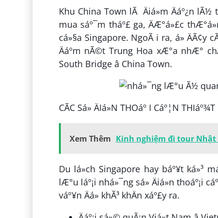
Khu China Town lÃ Äiá»m Äáº¿n lÃ½ tÆ
mua sáº¯m tháº£ ga, ÄÆ°á»£c thÆ°á»n
cá»§a Singapore. NgoÃ i ra, á» ÄÃ¢y cÃ
Äáº­m nÃ©t Trung Hoa xÆ°a nhÆ° chÃ¹a
South Bridge â China Town.
CÃC Sá» ÄIá»N THOáº I Cáº¦N THIáº
Xem Thêm
Kinh nghiệm đi tour Nhật
Du lá»ch Singapore hay báº¥t ká»³ má
lÆ°u láº¡i nhá»¯ng sá» Äiá»n thoáº¡i c
váº¥n Äá» khÃ³ khÄn xáº£y ra.
Äáº¡i sá»© quÃ¡n Viá»t Nam â V