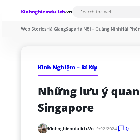
Kinhnghiemdulich
.vn
Web Stories
Hà Giang
Sapa
Hà Nội
Quảng Ninh
Hải Phò
Kinh Nghiệm – Bí Kíp
Những lưu ý quan t
Singapore
0
Kinhnghiemdulich.vn
19/02/2024