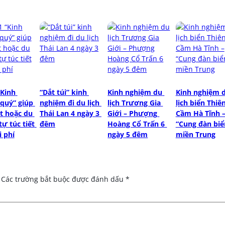
Kinh 
“Dắt túi” kinh 
Kinh nghiệm du 
Kinh nghiệm d
quý” giúp 
nghiệm đi du lịch 
lịch Trương Gia 
lịch biển Thiên
t hoặc du 
Thái Lan 4 ngày 3 
Giới – Phượng 
Cầm Hà Tĩnh –
tự túc tiết 
đêm
Hoàng Cổ Trấn 6 
“Cung đàn biển
i phí
ngày 5 đêm
miền Trung
Các trường bắt buộc được đánh dấu
*