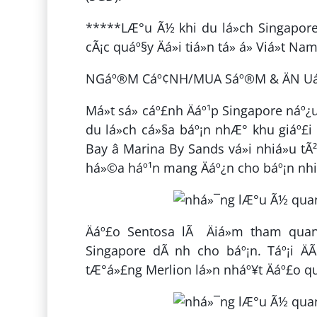
*****LÆ°u Ã½ khi du lá»ch Singapore báº
cÃ¡c quáº§y Äá»i tiá»n tá» á» Viá»t N
NGáº®M Cáº¢NH/MUA Sáº®M & ÄN Uá»
Má»t sá» cáº£nh Äáº¹p Singapore náº
du lá»ch cá»§a báº¡n nhÆ° khu giáº£i t
Bay â Marina By Sands vá»i nhiá»u t
há»©a háº¹n mang Äáº¿n cho báº¡n nhiá
Äáº£o Sentosa lÃ Äiá»m tham quan
Singapore dÃ nh cho báº¡n. Táº¡i Ä
tÆ°á»£ng Merlion lá»n nháº¥t Äáº£o qu