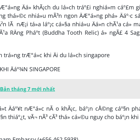
°á»ng Äá» khÃ¡ch du lá»ch tráº£i nghiá»m cáº£m g
g thá»©c nhiá»u mÃ³n ngon ÄÆ°á»ng phá» Äáº·c s
²n lÃ nÆ¡i tá»a láº¡c cá»§a nhiá»u Äá»n chÃ¹a cá» 
 RÄng Pháº­t (Buddha Tooth Relic) á» ngÃ£ 4 Sago
¾T KHI Äáº¾N SINGAPORE
 Bản tháng 7 mới nhất
»t Äáº¥t nÆ°á»c nÃ o khÃ¡c, báº¡n cÅ©ng cáº§n ph
áº§n thiáº¿t, vÃ¬ nÃ³ cÃ³ thá» cá»©u nguy cho báº¡n khi
ietnam Embassy (+656 462 5938)