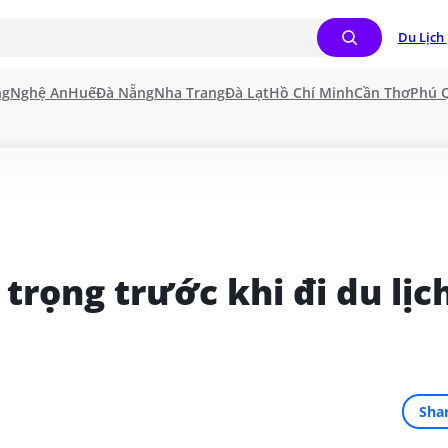
Du Lịch 
ng
Nghệ An
Huế
Đà Nẵng
Nha Trang
Đà Lạt
Hồ Chí Minh
Cần Thơ
Phú 
rọng trước khi đi du lịch
Sha