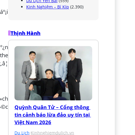
Du Lịch Yên Bái
(559)
Kinh Nghiệm – Bí Kíp
(2.390)
áº¡i
Thịnh Hành
áº¿n
 the
,â¦
ch
»©c
Quỳnh Quân Tử – Cổng thông 
tin cảnh báo lừa đảo uy tín tại 
Việt Nam 2026
Du Lịch
·
Kinhnghiemdulich.vn