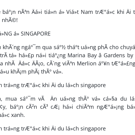
¡n nÃªn Äá»i tiá»n á» Viá»t Nam trÆ°á»c khi Äi t
am nhÃ©!
NG á» SINGAPORE
¿u khÃ´ng ngáº¯m qua sáº½ tháº­t uá»ng phÃ­ cho chuy
rÃ­ tá» há»£p ná»i tiáº¿ng Marina Bay â Gardens by
Ã²a nhÃ Äá»c ÄÃ¡o, cÃ´ng viÃªn Merlion áº¥n tÆ°á»£ng
»u khÃ¡m phÃ¡ thÃº vá».
, mua sáº¯m vÃ Än uá»ng thÃº vá» cá»§a du lá»
Ã¢y, báº¡n cÃ²n cÃ³ cÆ¡ há»i chiÃªm ngÆ°á»¡ng bá
á»c xanh.