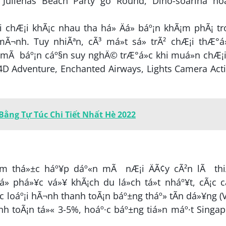
lienâs Beach Party go Round, Dino-soarinâ hoá
ui chÆ¡i khÃ¡c nhau tha há» Äá» báº¡n khÃ¡m phÃ¡ t
Ã¬nh. Tuy nhiÃªn, cÃ³ má»t sá» trÃ² chÆ¡i thÆ°á
t mÃ báº¡n cáº§n suy nghÄ© trÆ°á»c khi muá»n chÆ¡
4D Adventure, Enchanted Airways, Lights Camera Act
Bằng Tự Túc Chi Tiết Nhất Hè 2022
º©m thá»±c háº¥p dáº«n mÃ nÆ¡i ÄÃ¢y cÃ²n lÃ thi
Äá» phá»¥c vá»¥ khÃ¡ch du lá»ch tá»t nháº¥t, cÃ¡c c
¡c loáº¡i hÃ¬nh thanh toÃ¡n báº±ng tháº» tÃ­n dá»¥ng (
nh toÃ¡n tá»« 3-5%, hoáº·c báº±ng tiá»n máº·t Singa