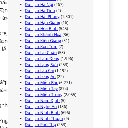
há»
Du Lịch Hà Nội
(267)
Æ¡n
Du Lịch Hà Tĩnh
(2)
Du Lịch Hải Phòng
(1.501)
 á»
Du Lịch Hậu Giang
(16)
Du Lịch Hòa Bình
(545)
ore,
Du Lịch Khánh Hòa
(36)
á»n
Du Lịch Kiên Giang
(51)
Du Lịch Kon Tum
(7)
g lÃ
Du Lịch Lai Châu
(53)
Du Lịch Lâm Đồng
(1.996)
Du Lịch Lạng Sơn
(253)
Du Lịch Lào Cai
(1.192)
Du Lịch Long An
(22)
áº¡i
Du Lịch Miền Bắc
(6.271)
Du Lịch Miền Tây
(874)
á»i
Du Lịch Miền Trung
(2.055)
Du Lịch Nam Định
(5)
Ã¡nh
Du Lịch Nghệ An
(136)
Du Lịch Ninh Bình
(696)
Du Lịch Ninh Thuận
(9)
Ãºng
Du Lịch Phú Thọ
(253)