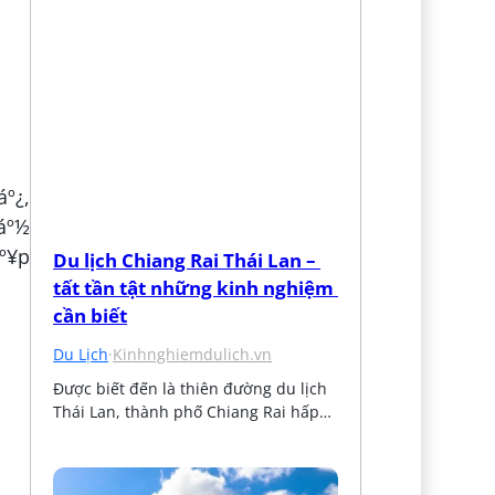
áº¿,
sáº½
áº¥p
Du lịch Chiang Rai Thái Lan – 
tất tần tật những kinh nghiệm 
cần biết
Du Lịch
·
Kinhnghiemdulich.vn
Được biết đến là thiên đường du lịch 
Thái Lan, thành phố Chiang Rai hấp…