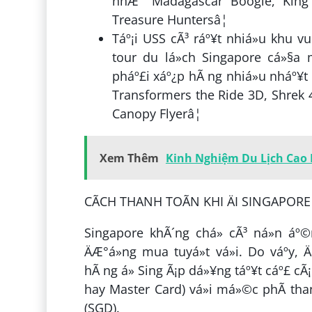
nhÆ° Madagascar Boogie, King Ju
Treasure Huntersâ¦
Táº¡i USS cÃ³ ráº¥t nhiá»u khu v
tour du lá»ch Singapore cá»§a m
pháº£i xáº¿p hÃ ng nhiá»u nháº¥
Transformers the Ride 3D, Shrek 
Canopy Flyerâ¦
Xem Thêm
Kinh Nghiệm Du Lịch Cao 
CÃCH THANH TOÃN KHI ÄI SINGAPORE
Singapore khÃ´ng chá» cÃ³ ná»n á
ÄÆ°á»ng mua tuyá»t vá»i. Do váº­y, 
hÃ ng á» Sing Ã¡p dá»¥ng táº¥t cáº£ cÃ
hay Master Card) vá»i má»©c phÃ­ tha
(SGD).