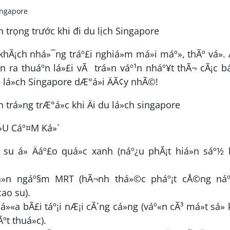
khÃ¡ch nhá»¯ng tráº£i nghiá»m má»i máº», thÃº vá». Ä
n ra thuáº­n lá»£i vÃ trá»n váº¹n nháº¥t thÃ¬ cÃ¡c b
u lá»ch Singapore dÆ°á»i ÄÃ¢y nhÃ©!
U Cáº¤M Ká»´
o su á» Äáº£o quá»c xanh (náº¿u phÃ¡t hiá»n sáº½ 
iá»n ngáº§m MRT (hÃ¬nh thá»©c pháº¡t cÅ©ng náº
cao su).
»«a bÃ£i táº¡i nÆ¡i cÃ´ng cá»ng (váº«n cÃ³ má»t sá»
t thuá»c).