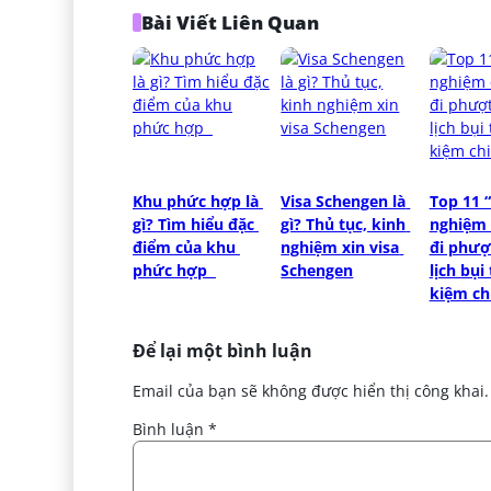
Bài Viết Liên Quan
Khu phức hợp là 
Visa Schengen là 
Top 11 “
gì? Tìm hiểu đặc 
gì? Thủ tục, kinh 
nghiệm 
điểm của khu 
nghiệm xin visa 
đi phượ
phức hợp  
Schengen
lịch bụi 
kiệm ch
Để lại một bình luận
Email của bạn sẽ không được hiển thị công khai.
Bình luận
*