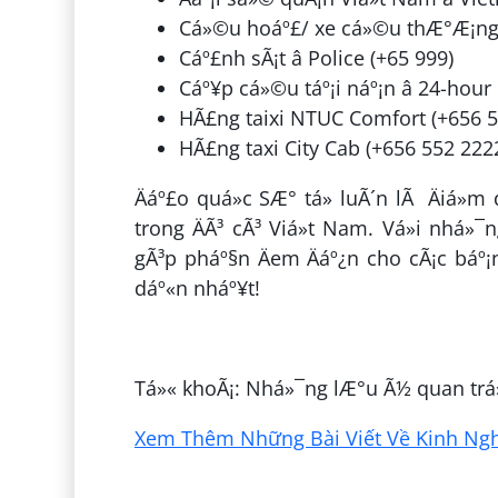
Cá»©u hoáº£/ xe cá»©u thÆ°Æ¡ng 
Cáº£nh sÃ¡t â Police (+65 999)
Cáº¥p cá»©u táº¡i náº¡n â 24-ho
HÃ£ng taixi NTUC Comfort (+656 5
HÃ£ng taxi City Cab (+656 552 222
Äáº£o quá»c SÆ° tá»­ luÃ´n lÃ Äiá»m
trong ÄÃ³ cÃ³ Viá»t Nam. Vá»i nhá»¯
gÃ³p pháº§n Äem Äáº¿n cho cÃ¡c báº¡n
dáº«n nháº¥t!
ÄÄng bá»i:
Tuyáº¿t LÃª
Tá»« khoÃ¡: Nhá»¯ng lÆ°u Ã½ quan trá»n
Xem Thêm Những Bài Viết Về Kinh Nghi