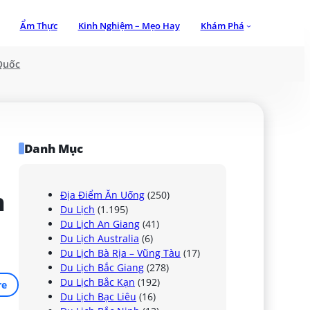
Ẩm Thực
Kinh Nghiệm – Mẹo Hay
Khám Phá
Quốc
Danh Mục
 
Địa Điểm Ăn Uống
(250)
Du Lịch
(1.195)
Du Lịch An Giang
(41)
Du Lịch Australia
(6)
Du Lịch Bà Rịa – Vũng Tàu
(17)
Du Lịch Bắc Giang
(278)
Du Lịch Bắc Kạn
(192)
re
Du Lịch Bạc Liêu
(16)