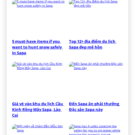
5 must-have items if you 
Top 12+ địa điểm du lịch 
want to hunt snow safely 
Sapa đẹp mê hồn
in Sapa
Giá vé vào khu du lịch Cầu 
Đến Sapa ăn phải thưởng 
Kính Rồng Mây Sapa, Lào 
Đặc sản Sapa này
Cai