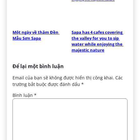
Một ngày về thăm Đền 
Sapa has 4 cafes covering 
Mẫu Sơn Sapa
the valley for you to sip 
water while enjoying the 
majestic nature
Để lại một bình luận
Email của bạn sẽ không được hiển thị công khai.
Các
trường bắt buộc được đánh dấu
*
Bình luận
*