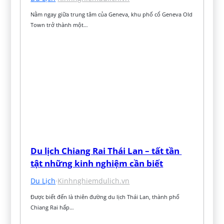
Nằm ngay giữa trung tâm của Geneva, khu phố cổ Geneva Old 
Town trở thành một…
Du lịch Chiang Rai Thái Lan – tất tần 
tật những kinh nghiệm cần biết
Du Lịch
·
Kinhnghiemdulich.vn
Được biết đến là thiên đường du lịch Thái Lan, thành phố 
Chiang Rai hấp…