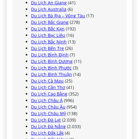
Du Lịch An Giang
(41)
Du Lịch Australia
(6)
Du Lịch Bà Rịa – Vũng Tàu
(17)
Du Lịch Bắc Giang
(278)
Du Lịch Bắc Kạn
(192)
Du Lịch Bạc Liêu
(16)
Du Lịch Bắc Ninh
(13)
Du Lịch Bến Tre
(26)
Du Lịch Bình Định
(7)
Du Lịch Bình Dương
(11)
Du Lịch Bình Phước
(3)
Du Lịch Bình Thuận
(14)
Du Lịch Cà Mau
(25)
Du Lịch Cần Thơ
(41)
Du Lịch Cao Bằng
(352)
Du Lịch Châu Á
(996)
Du Lịch Châu Âu
(954)
Du Lịch Châu Mỹ
(138)
Du Lịch Đà Lạt
(2.039)
Du Lịch Đà Nẵng
(2.033)
Du Lịch Đắk Lắk
(4)