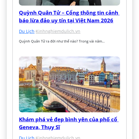
Quỳnh Quân Tử – Cổng thông tin cảnh 
báo lừa đảo uy tín tại Việt Nam 2026
Du Lịch
·
Kinhnghiemdulich.vn
Quỳnh Quân Tử ra đời như thế nào? Trong vài năm…
Khám phá vẻ đẹp bình yên của phố cổ 
Geneva, Thụy Sĩ
Du Lịch
·
Kinhnghiemdulich.vn