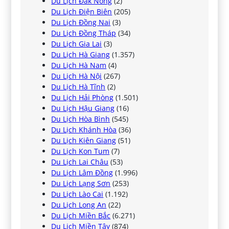
Du Lịch Đắk Nông
(2)
Du Lịch Điện Biên
(205)
Du Lịch Đồng Nai
(3)
Du Lịch Đồng Tháp
(34)
Du Lịch Gia Lai
(3)
Du Lịch Hà Giang
(1.357)
Du Lịch Hà Nam
(4)
Du Lịch Hà Nội
(267)
Du Lịch Hà Tĩnh
(2)
Du Lịch Hải Phòng
(1.501)
Du Lịch Hậu Giang
(16)
Du Lịch Hòa Bình
(545)
Du Lịch Khánh Hòa
(36)
Du Lịch Kiên Giang
(51)
Du Lịch Kon Tum
(7)
Du Lịch Lai Châu
(53)
Du Lịch Lâm Đồng
(1.996)
Du Lịch Lạng Sơn
(253)
Du Lịch Lào Cai
(1.192)
Du Lịch Long An
(22)
Du Lịch Miền Bắc
(6.271)
Du Lịch Miền Tây
(874)