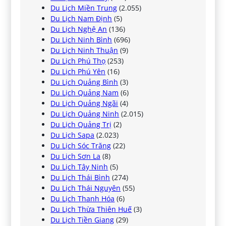
Du Lịch Miền Trung
(2.055)
Du Lịch Nam Định
(5)
Du Lịch Nghệ An
(136)
Du Lịch Ninh Bình
(696)
Du Lịch Ninh Thuận
(9)
Du Lịch Phú Thọ
(253)
Du Lịch Phú Yên
(16)
Du Lịch Quảng Bình
(3)
Du Lịch Quảng Nam
(6)
Du Lịch Quảng Ngãi
(4)
Du Lịch Quảng Ninh
(2.015)
Du Lịch Quảng Trị
(2)
Du Lịch Sapa
(2.023)
Du Lịch Sóc Trăng
(22)
Du Lịch Sơn La
(8)
Du Lịch Tây Ninh
(5)
Du Lịch Thái Bình
(274)
Du Lịch Thái Nguyên
(55)
Du Lịch Thanh Hóa
(6)
Du Lịch Thừa Thiên Huế
(3)
Du Lịch Tiền Giang
(29)