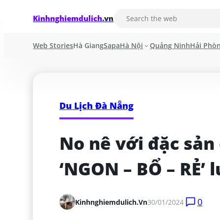
Kinhnghiemdulich
.vn
Web Stories
Hà Giang
Sapa
Hà Nội
Quảng Ninh
Hải Phò
Du Lịch Đà Nẵng
No nê với đặc sản
‘NGON – BỔ – RẺ’ l
0
Kinhnghiemdulich.vn
30/01/2024