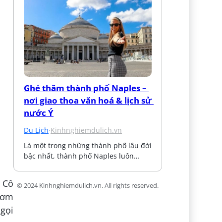
Ghé thăm thành phố Naples – 
nơi giao thoa văn hoá & lịch sử 
nước Ý
Du Lịch
·
Kinhnghiemdulich.vn
Là một trong những thành phố lâu đời 
bậc nhất, thành phố Naples luôn…
ơ Cô
© 2024 Kinhnghiemdulich.vn. All rights reserved.
thơm
gọi