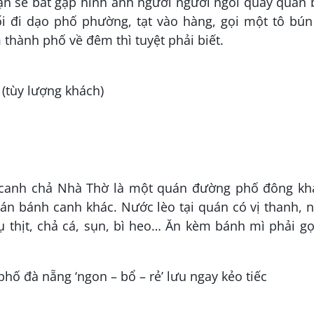
bạn sẽ bắt gặp hình ảnh người người ngồi quây quần
ối đi dạo phố phường, tạt vào hàng, gọi một tô bún
 thành phố về đêm thì tuyệt phải biết.
(tùy lượng khách)
 canh chả Nhà Thờ là một quán đường phố đông kh
án bánh canh khác. Nước lèo tại quán có vị thanh, 
 thịt, chả cá, sụn, bì heo… Ăn kèm bánh mì phải gọ