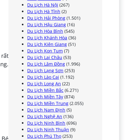
Du Lịch Hà Nội
(267)
Du Lịch Hà Tĩnh
(2)
Du Lịch Hải Phòng
(1.501)
Du Lịch Hậu Giang
(16)
Du Lịch Hòa Bình
(545)
Du Lịch Khánh Hòa
(36)
Du Lịch Kiên Giang
(51)
Du Lịch Kon Tum
(7)
rất
Du Lịch Lai Châu
(53)
ùng.
Du Lịch Lâm Đồng
(1.996)
Du Lịch Lạng Sơn
(253)
Du Lịch Lào Cai
(1.192)
Du Lịch Long An
(22)
Du Lịch Miền Bắc
(6.271)
Du Lịch Miền Tây
(874)
Du Lịch Miền Trung
(2.055)
Du Lịch Nam Định
(5)
Du Lịch Nghệ An
(136)
Du Lịch Ninh Bình
(696)
Du Lịch Ninh Thuận
(9)
Du Lịch Phú Thọ
(253)
 Bé