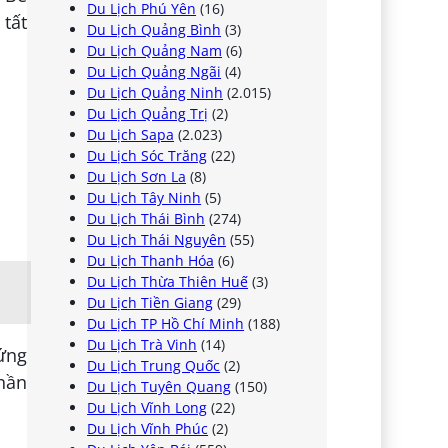
Du Lịch Phú Yên
(16)
 tất
Du Lịch Quảng Bình
(3)
Du Lịch Quảng Nam
(6)
Du Lịch Quảng Ngãi
(4)
Du Lịch Quảng Ninh
(2.015)
Du Lịch Quảng Trị
(2)
Du Lịch Sapa
(2.023)
Du Lịch Sóc Trăng
(22)
Du Lịch Sơn La
(8)
Du Lịch Tây Ninh
(5)
Du Lịch Thái Bình
(274)
Du Lịch Thái Nguyên
(55)
Du Lịch Thanh Hóa
(6)
Du Lịch Thừa Thiên Huế
(3)
Du Lịch Tiền Giang
(29)
Du Lịch TP Hồ Chí Minh
(188)
Du Lịch Trà Vinh
(14)
rứng
Du Lịch Trung Quốc
(2)
phần
Du Lịch Tuyên Quang
(150)
Du Lịch Vĩnh Long
(22)
Du Lịch Vĩnh Phúc
(2)