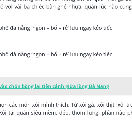
 với vài ba chiéc bàn ghé nhựa, quán lúc nào cũng
vào chốn bồng lai tiên cảnh giữa lòng Đà Nẵng
ọn các món xôi mình thích. Từ xôi gà, xôi thịt, xôi t
 Xôi tại quán siêu mềm, dẻo, thơm lừng, phần nào 