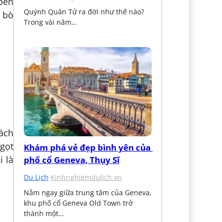
 bên
Quỳnh Quân Tử ra đời như thế nào? 
 bò
Trong vài năm…
ách
ngọt
Khám phá vẻ đẹp bình yên của 
i là
phố cổ Geneva, Thụy Sĩ
Du Lịch
·
Kinhnghiemdulich.vn
Nằm ngay giữa trung tâm của Geneva, 
khu phố cổ Geneva Old Town trở 
thành một…