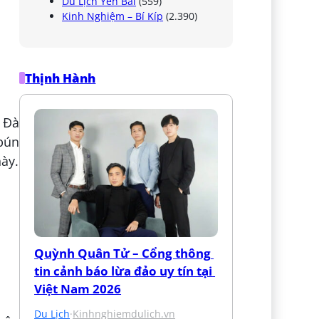
Du Lịch Yên Bái
(559)
Kinh Nghiệm – Bí Kíp
(2.390)
Thịnh Hành
 Đà
bún
ày.
Quỳnh Quân Tử – Cổng thông 
tin cảnh báo lừa đảo uy tín tại 
Việt Nam 2026
Du Lịch
·
Kinhnghiemdulich.vn