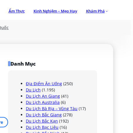
Ẩm Thực
Kinh Nghiệm – Mẹo Hay
Khám Phá
Quốc
Danh Mục
Địa Điểm Ăn Uống
(250)
Du Lịch
(1.195)
Du Lịch An Giang
(41)
Du Lịch Australia
(6)
Du Lịch Bà Rịa – Vũng Tàu
(17)
Du Lịch Bắc Giang
(278)
Du Lịch Bắc Kạn
(192)
re
Du Lịch Bạc Liêu
(16)