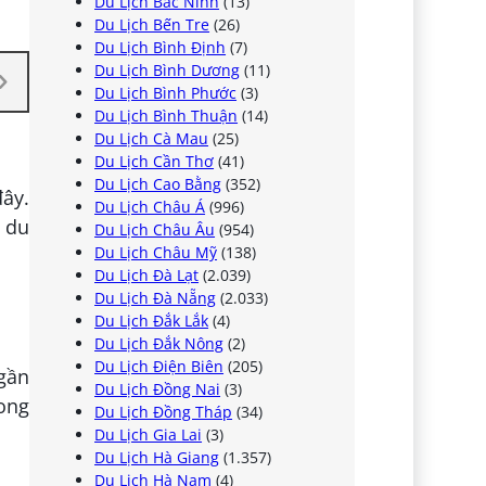
Du Lịch Bắc Ninh
(13)
Du Lịch Bến Tre
(26)
Du Lịch Bình Định
(7)
Du Lịch Bình Dương
(11)
Du Lịch Bình Phước
(3)
Du Lịch Bình Thuận
(14)
Du Lịch Cà Mau
(25)
Du Lịch Cần Thơ
(41)
Du Lịch Cao Bằng
(352)
ây.
Du Lịch Châu Á
(996)
g du
Du Lịch Châu Âu
(954)
Du Lịch Châu Mỹ
(138)
Du Lịch Đà Lạt
(2.039)
Du Lịch Đà Nẵng
(2.033)
Du Lịch Đắk Lắk
(4)
Du Lịch Đắk Nông
(2)
Du Lịch Điện Biên
(205)
 gần
Du Lịch Đồng Nai
(3)
ong
Du Lịch Đồng Tháp
(34)
Du Lịch Gia Lai
(3)
Du Lịch Hà Giang
(1.357)
Du Lịch Hà Nam
(4)