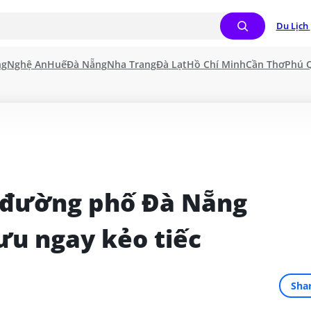
Du Lịch 
ng
Nghệ An
Huế
Đà Nẵng
Nha Trang
Đà Lạt
Hồ Chí Minh
Cần Thơ
Phú 
 đường phố Đà Nẵng 
ưu ngay kẻo tiếc
Sha