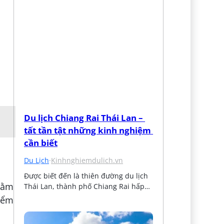
Du lịch Chiang Rai Thái Lan – 
tất tần tật những kinh nghiệm 
cần biết
Du Lịch
·
Kinhnghiemdulich.vn
Được biết đến là thiên đường du lịch 
 nằm
Thái Lan, thành phố Chiang Rai hấp…
điểm