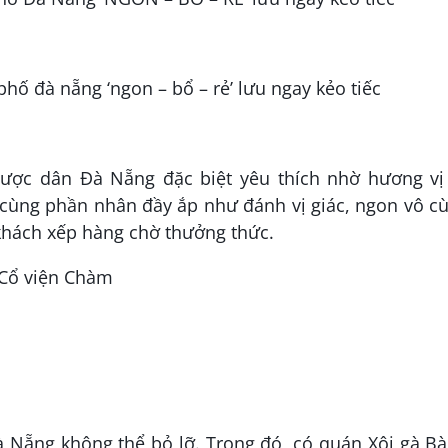
ược dân Đà Nẵng đặc biệt yêu thích nhờ hương vị 
 cùng phần nhân đầy ắp như đánh vị giác, ngon vô c
 khách xếp hàng chờ thưởng thức.
 Cổ viện Chàm
 Nẵng không thể bỏ lỡ. Trong đó, có quán Xôi gà Bà