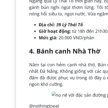
Ngang qua Lý Thái Tổ thời gian này, 
gánh bún nghi ngút thơm lừng. Tối t
nóng hổi siêu to, ngọt nước. Vừa ngắm
Địa chỉ:
39 Lý Thái Tổ
Giờ hoạt động:
từ 18h đến 21h30 
Mức giá:
20.000 VND/phần
4. Bánh canh Nhà Thờ
Nằm tại con hẻm cạnh nhà thờ, Bún
nhất Đà Nẵng. Không giống với các qu
đậm đà được phục vụ trong tô đầy ú ụ
ngon khó cưỡng.
@nothingtoeat_