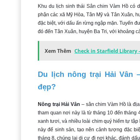
Khu du lịch sinh thái Sân chim Vàm Hồ có d
phận các xã Mỹ Hòa, Tân Mỹ và Tân Xuân, huy
đặc biệt, với dấu ấn rừng ngập mặn. Tuyến đư
đó đến Tân Xuân, huyện Ba Tri, với khoảng các
Xem Thêm
Check in Starfield Library
Du lịch nông trại Hải Vân
đẹp?
Nông trại Hải Vân
– sân chim Vàm Hồ là địa đ
tham quan nơi này là từ tháng 10 đến tháng 4
xanh tươi, và nhiều loài chim quý hiếm tự tập
này để sinh sản, tạo nên cảnh tượng đặc bi
tháng 8, chúng lại di cư đi nơi khác, đánh dấu