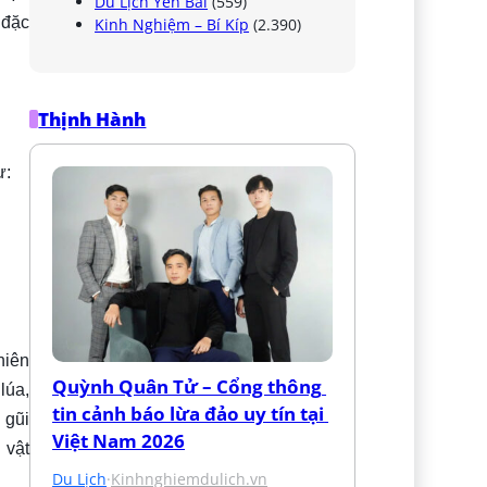
Du Lịch Yên Bái
(559)
 đặc
Kinh Nghiệm – Bí Kíp
(2.390)
Thịnh Hành
ư:
hiên
Quỳnh Quân Tử – Cổng thông 
lúa,
tin cảnh báo lừa đảo uy tín tại 
 gũi
Việt Nam 2026
 vật
Du Lịch
·
Kinhnghiemdulich.vn