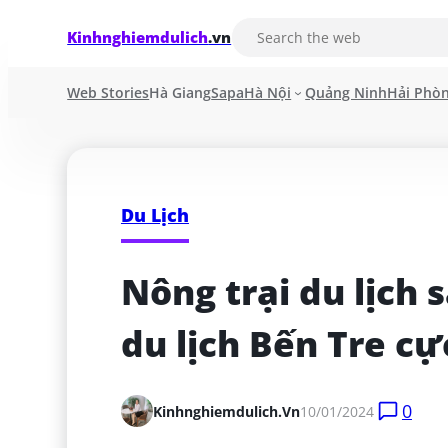
Kinhnghiemdulich
.vn
Web Stories
Hà Giang
Sapa
Hà Nội
Quảng Ninh
Hải Phò
Du Lịch
Nông trại du lịch 
du lịch Bến Tre cự
0
Kinhnghiemdulich.vn
10/01/2024