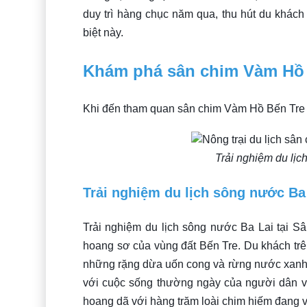
duy trì hàng chục năm qua, thu hút du khác
biệt này.
Khám phá sân chim Vàm Hồ 
Khi đến tham quan sân chim Vàm Hồ Bến Tre d
Trải nghiệm du lịc
Trải nghiệm du lịch sông nước Ba
Trải nghiệm du lịch sông nước Ba Lai tại S
hoang sơ của vùng đất Bến Tre. Du khách tr
những rặng dừa uốn cong và rừng nước xanh 
với cuộc sống thường ngày của người dân v
hoang dã với hàng trăm loài chim hiếm đang v