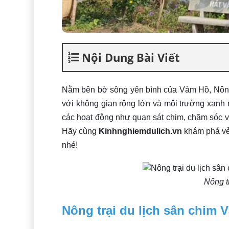
Nội Dung Bài Viết
Nằm bên bờ sông yên bình của Vàm Hồ, Nông t
với không gian rộng lớn và môi trường xanh 
các hoạt động như quan sát chim, chăm sóc v
Hãy cùng
Kinhnghiemdulich.vn
khám phá vẻ 
nhé!
Nông t
Nông trại du lịch sân chim