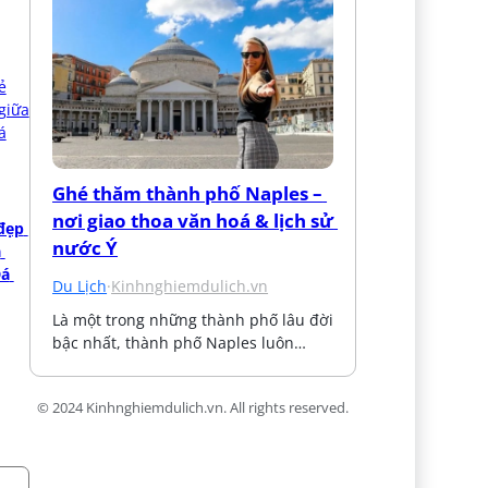
Ghé thăm thành phố Naples – 
nơi giao thoa văn hoá & lịch sử 
ẹp 
nước Ý
 
á 
Du Lịch
·
Kinhnghiemdulich.vn
Là một trong những thành phố lâu đời 
bậc nhất, thành phố Naples luôn…
© 2024 Kinhnghiemdulich.vn. All rights reserved.