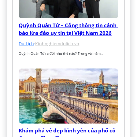
Quỳnh Quân Tử – Cổng thông tin cảnh 
báo lừa đảo uy tín tại Việt Nam 2026
Du Lịch
·
Kinhnghiemdulich.vn
Quỳnh Quân Tử ra đời như thế nào? Trong vài năm…
Khám phá vẻ đẹp bình yên của phố cổ 