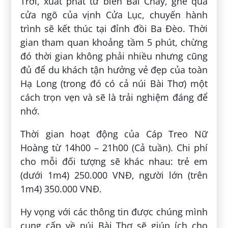
Trời, xuất phát từ biển Bãi Cháy, ghé qua
cửa ngõ của vịnh Cửa Lục, chuyến hành
trình sẽ kết thúc tại đỉnh đồi Ba Đèo. Thời
gian tham quan khoảng tầm 5 phút, chừng
đó thời gian không phải nhiều nhưng cũng
đủ để du khách tận hưởng vẻ đẹp của toàn
Hạ Long (trong đó có cả núi Bài Thơ) một
cách trọn vẹn và sẽ là trải nghiệm đáng để
nhớ.
Thời gian hoạt động của Cáp Treo Nữ
Hoàng từ 14h00 – 21h00 (Cả tuần). Chi phí
cho mỗi đối tượng sẽ khác nhau: trẻ em
(dưới 1m4) 250.000 VNĐ, người lớn (trên
1m4) 350.000 VNĐ.
Hy vọng với các thông tin được chúng mình
cung cấp về núi Bài Thơ sẽ giúp ích cho