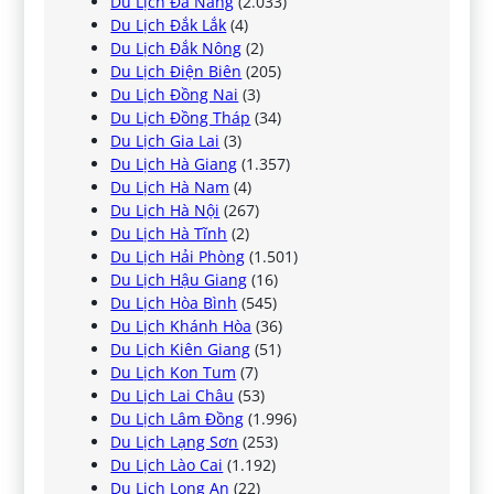
Du Lịch Đà Nẵng
(2.033)
Du Lịch Đắk Lắk
(4)
Du Lịch Đắk Nông
(2)
Du Lịch Điện Biên
(205)
Du Lịch Đồng Nai
(3)
Du Lịch Đồng Tháp
(34)
Du Lịch Gia Lai
(3)
Du Lịch Hà Giang
(1.357)
Du Lịch Hà Nam
(4)
Du Lịch Hà Nội
(267)
Du Lịch Hà Tĩnh
(2)
Du Lịch Hải Phòng
(1.501)
Du Lịch Hậu Giang
(16)
Du Lịch Hòa Bình
(545)
Du Lịch Khánh Hòa
(36)
Du Lịch Kiên Giang
(51)
Du Lịch Kon Tum
(7)
Du Lịch Lai Châu
(53)
Du Lịch Lâm Đồng
(1.996)
Du Lịch Lạng Sơn
(253)
Du Lịch Lào Cai
(1.192)
Du Lịch Long An
(22)