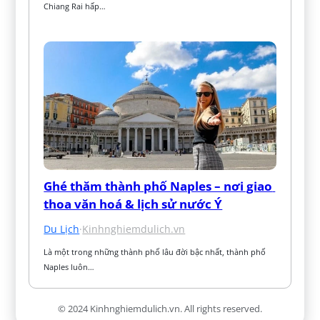
Chiang Rai hấp…
Ghé thăm thành phố Naples – nơi giao 
thoa văn hoá & lịch sử nước Ý
Du Lịch
·
Kinhnghiemdulich.vn
Là một trong những thành phố lâu đời bậc nhất, thành phố 
Naples luôn…
© 2024 Kinhnghiemdulich.vn. All rights reserved.