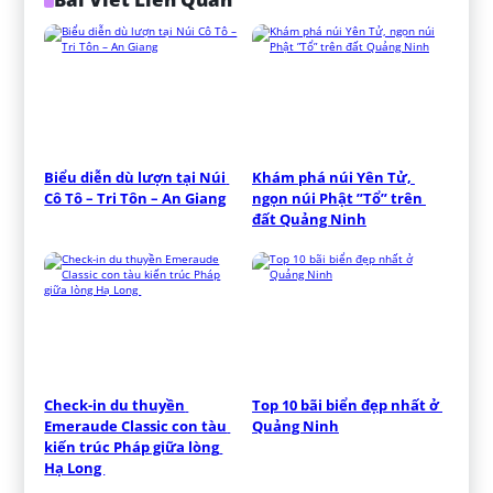
Biểu diễn dù lượn tại Núi 
Khám phá núi Yên Tử, 
Cô Tô – Tri Tôn – An Giang
ngọn núi Phật ”Tổ” trên 
đất Quảng Ninh
Check-in du thuyền 
Top 10 bãi biển đẹp nhất ở 
Emeraude Classic con tàu 
Quảng Ninh
kiến trúc Pháp giữa lòng 
Hạ Long 