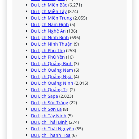
Du Lịch Miền Bắc
(6.271)
Du Lịch Miền Tây
(874)
Du Lịch Miền Trung
(2.055)
Du Lịch Nam Định
(5)
Du Lịch Nghệ An
(136)
Du Lịch Ninh Bình
(696)
Du Lịch Ninh Thuận
(9)
Du Lịch Phú Thọ
(253)
Du Lịch Phú Yên
(16)
Du Lịch Quảng Bình
(3)
Du Lịch Quảng Nam
(6)
Du Lịch Quảng Ngãi
(4)
Du Lịch Quảng Ninh
(2.015)
Du Lịch Quảng Trị
(2)
Du Lịch Sapa
(2.023)
Du Lịch Sóc Trăng
(22)
Du Lịch Sơn La
(8)
Du Lịch Tây Ninh
(5)
Du Lịch Thái Bình
(274)
Du Lịch Thái Nguyên
(55)
Du Lịch Thanh Hóa
(6)