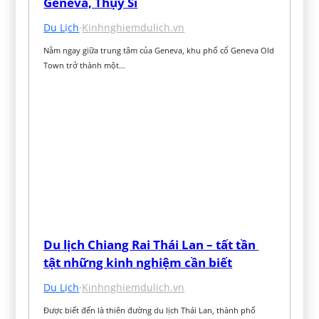
Geneva, Thụy Sĩ
Du Lịch
·
Kinhnghiemdulich.vn
Nằm ngay giữa trung tâm của Geneva, khu phố cổ Geneva Old 
Town trở thành một…
Du lịch Chiang Rai Thái Lan – tất tần 
tật những kinh nghiệm cần biết
Du Lịch
·
Kinhnghiemdulich.vn
Được biết đến là thiên đường du lịch Thái Lan, thành phố 