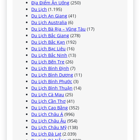
Địa Điểm Ăn Uống
(250)
Du Lịch
(1.195)
Du Lịch An Giang
(41)
Du Lịch Australia
(6)
Du Lịch Bà Rịa – Vũng Tàu
(17)
Du Lịch Bắc Giang
(278)
Du Lịch Bắc Kạn
(192)
Du Lịch Bạc Liêu
(16)
Du Lịch Bắc Ninh
(13)
Du Lịch Bến Tre
(26)
Du Lịch Bình Định
(7)
Du Lịch Bình Dương
(11)
Du Lịch Bình Phước
(3)
Du Lịch Bình Thuận
(14)
Du Lịch Cà Mau
(25)
Du Lịch Cần Thơ
(41)
Du Lịch Cao Bằng
(352)
Du Lịch Châu Á
(996)
Du Lịch Châu Âu
(954)
Du Lịch Châu Mỹ
(138)
Du Lịch Đà Lạt
(2.039)