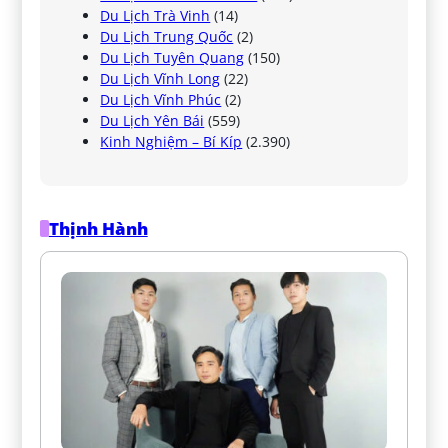
Du Lịch Trà Vinh
(14)
Du Lịch Trung Quốc
(2)
Du Lịch Tuyên Quang
(150)
Du Lịch Vĩnh Long
(22)
Du Lịch Vĩnh Phúc
(2)
Du Lịch Yên Bái
(559)
Kinh Nghiệm – Bí Kíp
(2.390)
Thịnh Hành