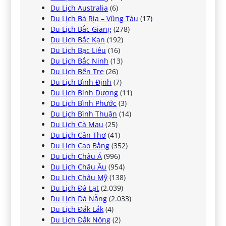
Du Lịch Australia
(6)
Du Lịch Bà Rịa – Vũng Tàu
(17)
Du Lịch Bắc Giang
(278)
Du Lịch Bắc Kạn
(192)
Du Lịch Bạc Liêu
(16)
Du Lịch Bắc Ninh
(13)
Du Lịch Bến Tre
(26)
Du Lịch Bình Định
(7)
Du Lịch Bình Dương
(11)
Du Lịch Bình Phước
(3)
Du Lịch Bình Thuận
(14)
Du Lịch Cà Mau
(25)
Du Lịch Cần Thơ
(41)
Du Lịch Cao Bằng
(352)
Du Lịch Châu Á
(996)
Du Lịch Châu Âu
(954)
Du Lịch Châu Mỹ
(138)
Du Lịch Đà Lạt
(2.039)
Du Lịch Đà Nẵng
(2.033)
Du Lịch Đắk Lắk
(4)
Du Lịch Đắk Nông
(2)