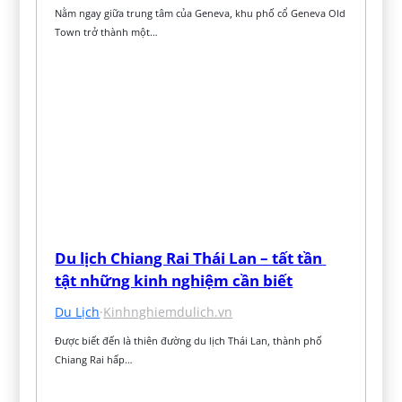
Nằm ngay giữa trung tâm của Geneva, khu phố cổ Geneva Old 
Town trở thành một…
Du lịch Chiang Rai Thái Lan – tất tần 
tật những kinh nghiệm cần biết
Du Lịch
·
Kinhnghiemdulich.vn
Được biết đến là thiên đường du lịch Thái Lan, thành phố 
Chiang Rai hấp…