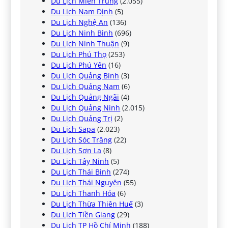
Du Lịch Miền Trung
(2.055)
Du Lịch Nam Định
(5)
Du Lịch Nghệ An
(136)
Du Lịch Ninh Bình
(696)
Du Lịch Ninh Thuận
(9)
Du Lịch Phú Thọ
(253)
Du Lịch Phú Yên
(16)
Du Lịch Quảng Bình
(3)
Du Lịch Quảng Nam
(6)
Du Lịch Quảng Ngãi
(4)
Du Lịch Quảng Ninh
(2.015)
Du Lịch Quảng Trị
(2)
Du Lịch Sapa
(2.023)
Du Lịch Sóc Trăng
(22)
Du Lịch Sơn La
(8)
Du Lịch Tây Ninh
(5)
Du Lịch Thái Bình
(274)
Du Lịch Thái Nguyên
(55)
Du Lịch Thanh Hóa
(6)
Du Lịch Thừa Thiên Huế
(3)
Du Lịch Tiền Giang
(29)
Du Lịch TP Hồ Chí Minh
(188)