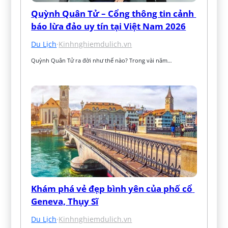
Quỳnh Quân Tử – Cổng thông tin cảnh 
báo lừa đảo uy tín tại Việt Nam 2026
Du Lịch
·
Kinhnghiemdulich.vn
Quỳnh Quân Tử ra đời như thế nào? Trong vài năm…
Khám phá vẻ đẹp bình yên của phố cổ 
Geneva, Thụy Sĩ
Du Lịch
·
Kinhnghiemdulich.vn