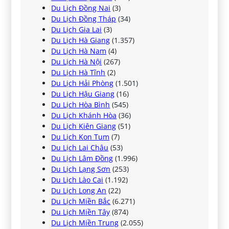
Du Lịch Đồng Nai
(3)
Du Lịch Đồng Tháp
(34)
Du Lịch Gia Lai
(3)
Du Lịch Hà Giang
(1.357)
Du Lịch Hà Nam
(4)
Du Lịch Hà Nội
(267)
Du Lịch Hà Tĩnh
(2)
Du Lịch Hải Phòng
(1.501)
Du Lịch Hậu Giang
(16)
Du Lịch Hòa Bình
(545)
Du Lịch Khánh Hòa
(36)
Du Lịch Kiên Giang
(51)
Du Lịch Kon Tum
(7)
Du Lịch Lai Châu
(53)
Du Lịch Lâm Đồng
(1.996)
Du Lịch Lạng Sơn
(253)
Du Lịch Lào Cai
(1.192)
Du Lịch Long An
(22)
Du Lịch Miền Bắc
(6.271)
Du Lịch Miền Tây
(874)
Du Lịch Miền Trung
(2.055)