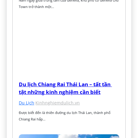
Nằm ngay giữa trung tâm của Geneva, khu phố cổ Geneva Old 
Town trở thành một…
Du lịch Chiang Rai Thái Lan – tất tần 
tật những kinh nghiệm cần biết
Du Lịch
·
Kinhnghiemdulich.vn
Được biết đến là thiên đường du lịch Thái Lan, thành phố 
Chiang Rai hấp…