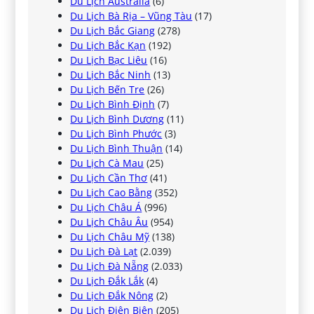
Du Lịch Australia
(6)
Du Lịch Bà Rịa – Vũng Tàu
(17)
Du Lịch Bắc Giang
(278)
Du Lịch Bắc Kạn
(192)
Du Lịch Bạc Liêu
(16)
Du Lịch Bắc Ninh
(13)
Du Lịch Bến Tre
(26)
Du Lịch Bình Định
(7)
Du Lịch Bình Dương
(11)
Du Lịch Bình Phước
(3)
Du Lịch Bình Thuận
(14)
Du Lịch Cà Mau
(25)
Du Lịch Cần Thơ
(41)
Du Lịch Cao Bằng
(352)
Du Lịch Châu Á
(996)
Du Lịch Châu Âu
(954)
Du Lịch Châu Mỹ
(138)
Du Lịch Đà Lạt
(2.039)
Du Lịch Đà Nẵng
(2.033)
Du Lịch Đắk Lắk
(4)
Du Lịch Đắk Nông
(2)
Du Lịch Điện Biên
(205)