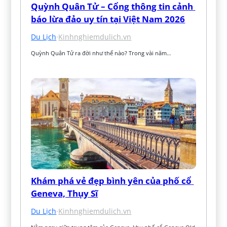
Quỳnh Quân Tử – Cổng thông tin cảnh 
báo lừa đảo uy tín tại Việt Nam 2026
Du Lịch
·
Kinhnghiemdulich.vn
Quỳnh Quân Tử ra đời như thế nào? Trong vài năm…
Khám phá vẻ đẹp bình yên của phố cổ 
Geneva, Thụy Sĩ
Du Lịch
·
Kinhnghiemdulich.vn