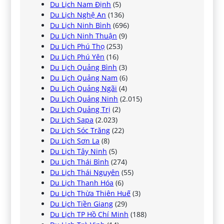
Du Lịch Nam Định
(5)
Du Lịch Nghệ An
(136)
Du Lịch Ninh Bình
(696)
Du Lịch Ninh Thuận
(9)
Du Lịch Phú Thọ
(253)
Du Lịch Phú Yên
(16)
Du Lịch Quảng Bình
(3)
Du Lịch Quảng Nam
(6)
Du Lịch Quảng Ngãi
(4)
Du Lịch Quảng Ninh
(2.015)
Du Lịch Quảng Trị
(2)
Du Lịch Sapa
(2.023)
Du Lịch Sóc Trăng
(22)
Du Lịch Sơn La
(8)
Du Lịch Tây Ninh
(5)
Du Lịch Thái Bình
(274)
Du Lịch Thái Nguyên
(55)
Du Lịch Thanh Hóa
(6)
Du Lịch Thừa Thiên Huế
(3)
Du Lịch Tiền Giang
(29)
Du Lịch TP Hồ Chí Minh
(188)