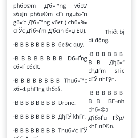
phбє©m Д‘б»™ng vбє­t/
sбєЈn phбє©m cГі nguб»“n
gб»‘c Д‘б»™ng vбє­t ( chб»‰
cГЎc Д‘iб»ѓm Д‘бєїn б»џ EU).
· Thiết bị
di động.
·В В В В В В В В бє®c quy.
·В В В В В В
·В В В В В В В В Dб»Ґng
В В Дђб»“
cб»Ґ cбєЇt.
chДѓm sГіc
cГЎ nhГўn.
·В В В В В В В В Thuб»™c
xб»‹t phГІng thб»§.
·В В В В В В
В В BГ¬nh
·В В В В В В В В Drone.
chб»©a
·В В В В В В В В ДђГЎ khГґ.
Д‘iб»Ѓu ГЎp/
khГ­ nГ©n.
·В В В В В В В В Thuб»‘c lГЎ