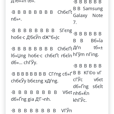
Д‘iб»‡n tб»­.
·В В В В В В
В В Samsung
·В В В В В В В В ChбєҐt
Galaxy Note
nб»•.
7.
·В В В В В В В В SГєng
·В В В В В В
hoбє·c Д‘бєЎn dЖ°б»Јc
В В Bб»Їa
Дѓn tб»±
·В В В В В В В В ChбєҐt
hГўm nГіng.
lб»Џng hoбє·c chбєҐt rбєЇn
dб»… chГЎy.
·В В В В В В
В В KГ©o vГ
·В В В В В В В В CГґng cб»Ґ
cГЎc vбє­t
chбєЎy bбє±ng xДѓng.
dб»Ґng sбєЇt
·В В В В В В В В Vбє­t
nhб»Ќn
dб»Ґng gia Д‘Г¬nh.
khГЎc.
·В В В В В В В В VГЎn