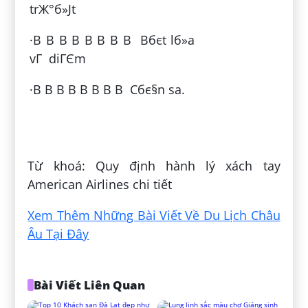
trЖ°б»Јt
·В В В В В В В В Bбє­t lб»­a
vГ diГЄm
·В В В В В В В В Cбє§n sa.
Đăng bởi:
Lê Dương Bửu Kim
Từ khoá: Quy định hành lý xách tay
American Airlines chi tiết
Xem Thêm Những Bài Viết Về Du Lịch Châu
Âu Tại Đây
Bài Viết Liên Quan