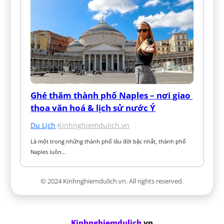
Ghé thăm thành phố Naples – nơi giao 
thoa văn hoá & lịch sử nước Ý
Du Lịch
·
Kinhnghiemdulich.vn
Là một trong những thành phố lâu đời bậc nhất, thành phố 
Naples luôn…
© 2024 Kinhnghiemdulich.vn. All rights reserved.
Kinhnghiemdulich
.vn