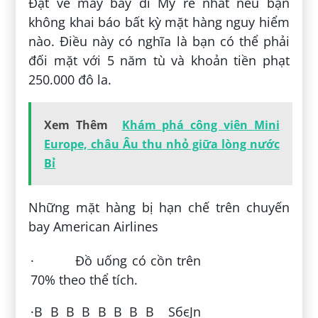
Đặt vé máy bay đi Mỹ rẻ nhất nếu bạn
không khai báo bất kỳ mặt hàng nguy hiểm
nào. Điều này có nghĩa là bạn có thể phải
đối mặt với 5 năm tù và khoản tiền phạt
250.000 đô la.
Xem Thêm
Khám phá công viên Mini
Europe, châu Âu thu nhỏ giữa lòng nước
Bỉ
Những mặt hàng bị hạn chế trên chuyến
bay American Airlines
· Đồ uống có cồn trên
70% theo thể tích.
·В В В В В В В В SбєЈn