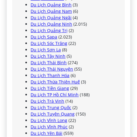
Du Lịch Quảng Bình
(3)
Du Lịch Quảng Nam
(6)
Du Lịch Quảng Ngãi
(4)
Du Lịch Quảng Ninh
(2.015)
Du Lịch Quảng Trị
(2)
Du Lịch Sapa
(2.023)
Du Lịch Sóc Trăng
(22)
Du Lịch Sơn La
(8)
Du Lịch Tây Ninh
(5)
Du Lịch Thái Bình
(274)
Du Lịch Thái Nguyên
(55)
Du Lịch Thanh Hóa
(6)
Du Lịch Thừa Thiên Huế
(3)
Du Lịch Tiền Giang
(29)
Du Lịch TP Hồ Chí Minh
(188)
Du Lịch Trà Vinh
(14)
Du Lịch Trung Quốc
(2)
Du Lịch Tuyên Quang
(150)
Du Lịch Vĩnh Long
(22)
Du Lịch Vĩnh Phúc
(2)
Du Lịch Yên Bái
(559)