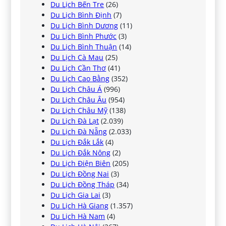
Du Lịch Bến Tre
(26)
Du Lịch Bình Định
(7)
Du Lịch Bình Dương
(11)
Du Lịch Bình Phước
(3)
Du Lịch Bình Thuận
(14)
Du Lịch Cà Mau
(25)
Du Lịch Cần Thơ
(41)
Du Lịch Cao Bằng
(352)
Du Lịch Châu Á
(996)
Du Lịch Châu Âu
(954)
Du Lịch Châu Mỹ
(138)
Du Lịch Đà Lạt
(2.039)
Du Lịch Đà Nẵng
(2.033)
Du Lịch Đắk Lắk
(4)
Du Lịch Đắk Nông
(2)
Du Lịch Điện Biên
(205)
Du Lịch Đồng Nai
(3)
Du Lịch Đồng Tháp
(34)
Du Lịch Gia Lai
(3)
Du Lịch Hà Giang
(1.357)
Du Lịch Hà Nam
(4)