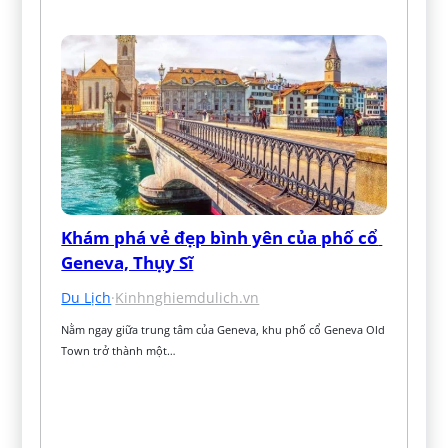
Khám phá vẻ đẹp bình yên của phố cổ 
Geneva, Thụy Sĩ
Du Lịch
·
Kinhnghiemdulich.vn
Nằm ngay giữa trung tâm của Geneva, khu phố cổ Geneva Old 
Town trở thành một…