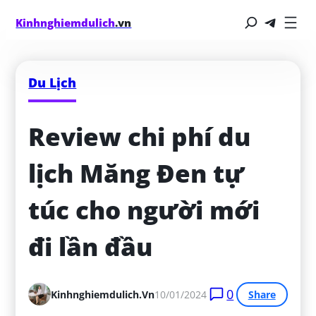
Kinhnghiemdulich
.vn
Du Lịch
Review chi phí du 
lịch Măng Đen tự 
túc cho người mới 
đi lần đầu
0
Kinhnghiemdulich.vn
10/01/2024
Share