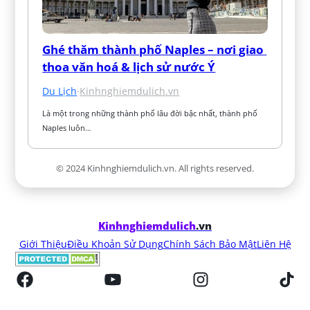
Ghé thăm thành phố Naples – nơi giao 
thoa văn hoá & lịch sử nước Ý
Du Lịch
·
Kinhnghiemdulich.vn
Là một trong những thành phố lâu đời bậc nhất, thành phố 
Naples luôn…
© 2024 Kinhnghiemdulich.vn. All rights reserved.
Kinhnghiemdulich
.vn
Giới Thiệu
Điều Khoản Sử Dụng
Chính Sách Bảo Mật
Liên Hệ