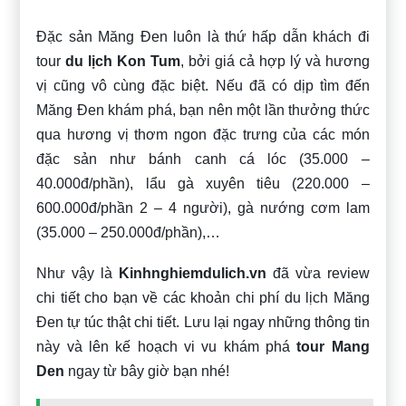
Đặc sản Măng Đen luôn là thứ hấp dẫn khách đi
tour
du lịch Kon Tum
, bởi giá cả hợp lý và hương
vị cũng vô cùng đặc biệt. Nếu đã có dịp tìm đến
Măng Đen khám phá, bạn nên một lần thưởng thức
qua hương vị thơm ngon đặc trưng của các món
đặc sản như bánh canh cá lóc (35.000 –
40.000đ/phần), lẩu gà xuyên tiêu (220.000 –
600.000đ/phần 2 – 4 người), gà nướng cơm lam
(35.000 – 250.000đ/phần),…
Như vậy là
Kinhnghiemdulich.vn
đã vừa review
chi tiết cho bạn về các khoản chi phí du lịch Măng
Đen tự túc thật chi tiết. Lưu lại ngay những thông tin
này và lên kế hoạch vi vu khám phá
tour Mang
Den
ngay từ bây giờ bạn nhé!