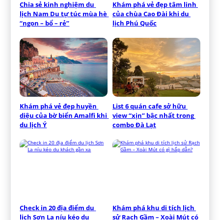
Chia sẻ kinh nghiệm du 
Khám phá vẻ đẹp tâm linh 
lịch Nam Du tự túc mùa hè 
của chùa Cao Đài khi du 
“ngon – bổ – rẻ”
lịch Phú Quốc
Khám phá vẻ đẹp huyền 
List 6 quán cafe sở hữu 
diệu của bờ biển Amalfi khi 
view “xịn” bậc nhất trong 
du lịch Ý
combo Đà Lạt
Check in 20 địa điểm du 
Khám phá khu di tích lịch 
lịch Sơn La níu kéo du 
sử Rạch Gầm – Xoài Mút có 