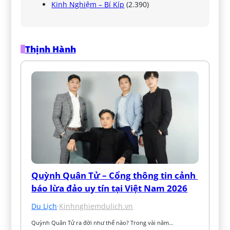
Kinh Nghiệm – Bí Kíp
(2.390)
Thịnh Hành
Quỳnh Quân Tử – Cổng thông tin cảnh 
báo lừa đảo uy tín tại Việt Nam 2026
Du Lịch
·
Kinhnghiemdulich.vn
Quỳnh Quân Tử ra đời như thế nào? Trong vài năm…