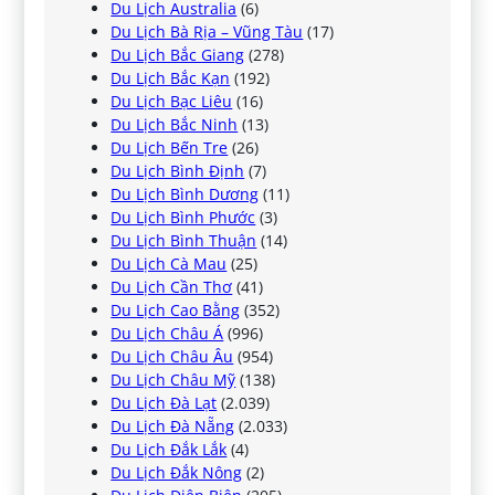
Du Lịch Australia
(6)
Du Lịch Bà Rịa – Vũng Tàu
(17)
Du Lịch Bắc Giang
(278)
Du Lịch Bắc Kạn
(192)
Du Lịch Bạc Liêu
(16)
Du Lịch Bắc Ninh
(13)
Du Lịch Bến Tre
(26)
Du Lịch Bình Định
(7)
Du Lịch Bình Dương
(11)
Du Lịch Bình Phước
(3)
Du Lịch Bình Thuận
(14)
Du Lịch Cà Mau
(25)
Du Lịch Cần Thơ
(41)
Du Lịch Cao Bằng
(352)
Du Lịch Châu Á
(996)
Du Lịch Châu Âu
(954)
Du Lịch Châu Mỹ
(138)
Du Lịch Đà Lạt
(2.039)
Du Lịch Đà Nẵng
(2.033)
Du Lịch Đắk Lắk
(4)
Du Lịch Đắk Nông
(2)