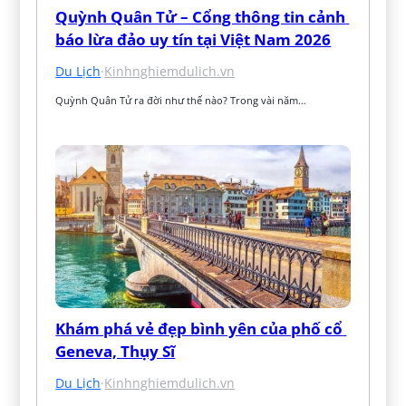
Quỳnh Quân Tử – Cổng thông tin cảnh 
báo lừa đảo uy tín tại Việt Nam 2026
Du Lịch
·
Kinhnghiemdulich.vn
Quỳnh Quân Tử ra đời như thế nào? Trong vài năm…
Khám phá vẻ đẹp bình yên của phố cổ 
Geneva, Thụy Sĩ
Du Lịch
·
Kinhnghiemdulich.vn