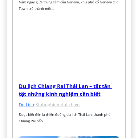
Nằm ngay giữa trung tâm của Geneva, khu phố cổ Geneva Old 
Town trở thành một…
Du lịch Chiang Rai Thái Lan – tất tần 
tật những kinh nghiệm cần biết
Du Lịch
·
Kinhnghiemdulich.vn
Được biết đến là thiên đường du lịch Thái Lan, thành phố 
Chiang Rai hấp…