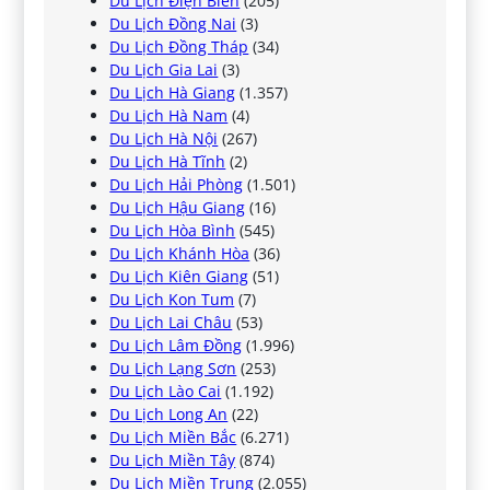
Du Lịch Điện Biên
(205)
Du Lịch Đồng Nai
(3)
Du Lịch Đồng Tháp
(34)
Du Lịch Gia Lai
(3)
Du Lịch Hà Giang
(1.357)
Du Lịch Hà Nam
(4)
Du Lịch Hà Nội
(267)
Du Lịch Hà Tĩnh
(2)
Du Lịch Hải Phòng
(1.501)
Du Lịch Hậu Giang
(16)
Du Lịch Hòa Bình
(545)
Du Lịch Khánh Hòa
(36)
Du Lịch Kiên Giang
(51)
Du Lịch Kon Tum
(7)
Du Lịch Lai Châu
(53)
Du Lịch Lâm Đồng
(1.996)
Du Lịch Lạng Sơn
(253)
Du Lịch Lào Cai
(1.192)
Du Lịch Long An
(22)
Du Lịch Miền Bắc
(6.271)
Du Lịch Miền Tây
(874)
Du Lịch Miền Trung
(2.055)