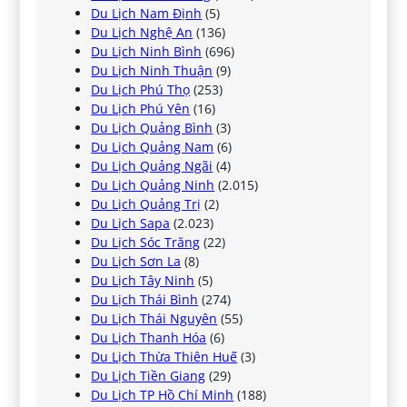
Du Lịch Nam Định
(5)
Du Lịch Nghệ An
(136)
Du Lịch Ninh Bình
(696)
Du Lịch Ninh Thuận
(9)
Du Lịch Phú Thọ
(253)
Du Lịch Phú Yên
(16)
Du Lịch Quảng Bình
(3)
Du Lịch Quảng Nam
(6)
Du Lịch Quảng Ngãi
(4)
Du Lịch Quảng Ninh
(2.015)
Du Lịch Quảng Trị
(2)
Du Lịch Sapa
(2.023)
Du Lịch Sóc Trăng
(22)
Du Lịch Sơn La
(8)
Du Lịch Tây Ninh
(5)
Du Lịch Thái Bình
(274)
Du Lịch Thái Nguyên
(55)
Du Lịch Thanh Hóa
(6)
Du Lịch Thừa Thiên Huế
(3)
Du Lịch Tiền Giang
(29)
Du Lịch TP Hồ Chí Minh
(188)