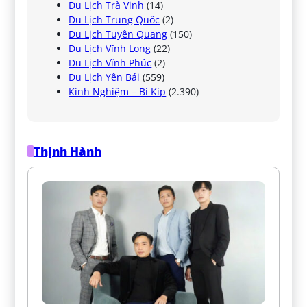
Du Lịch Trà Vinh
(14)
Du Lịch Trung Quốc
(2)
Du Lịch Tuyên Quang
(150)
Du Lịch Vĩnh Long
(22)
Du Lịch Vĩnh Phúc
(2)
Du Lịch Yên Bái
(559)
Kinh Nghiệm – Bí Kíp
(2.390)
Thịnh Hành