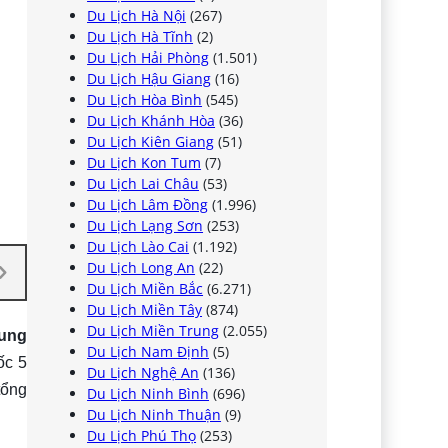
Du Lịch Hà Nội
(267)
Du Lịch Hà Tĩnh
(2)
Du Lịch Hải Phòng
(1.501)
Du Lịch Hậu Giang
(16)
Du Lịch Hòa Bình
(545)
Du Lịch Khánh Hòa
(36)
Du Lịch Kiên Giang
(51)
Du Lịch Kon Tum
(7)
Du Lịch Lai Châu
(53)
Du Lịch Lâm Đồng
(1.996)
Du Lịch Lạng Sơn
(253)
Du Lịch Lào Cai
(1.192)
Du Lịch Long An
(22)
Du Lịch Miền Bắc
(6.271)
Du Lịch Miền Tây
(874)
Du Lịch Miền Trung
(2.055)
rung
Du Lịch Nam Định
(5)
ốc 5
Du Lịch Nghệ An
(136)
tổng
Du Lịch Ninh Bình
(696)
Du Lịch Ninh Thuận
(9)
Du Lịch Phú Thọ
(253)