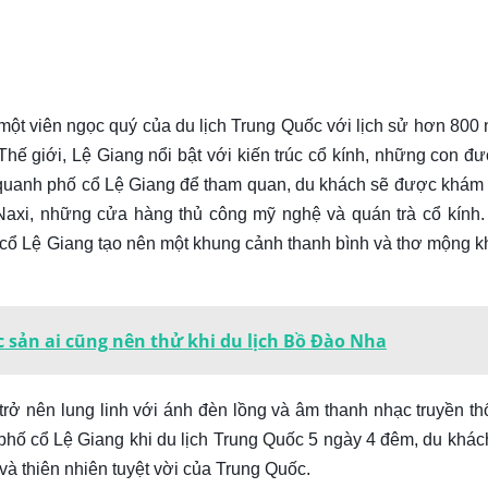
ột viên ngọc quý của du lịch Trung Quốc với lịch sử hơn 800
ế giới, Lệ Giang nổi bật với kiến trúc cổ kính, những con đ
o quanh phố cổ Lệ Giang để tham quan, du khách sẽ được khám
Naxi, những cửa hàng thủ công mỹ nghệ và quán trà cổ kính.
ố cổ Lệ Giang tạo nên một khung cảnh thanh bình và thơ mộng k
sản ai cũng nên thử khi du lịch Bồ Đào Nha
 trở nên lung linh với ánh đèn lồng và âm thanh nhạc truyền th
hố cổ Lệ Giang khi du lịch Trung Quốc 5 ngày 4 đêm, du khác
và thiên nhiên tuyệt vời của Trung Quốc.