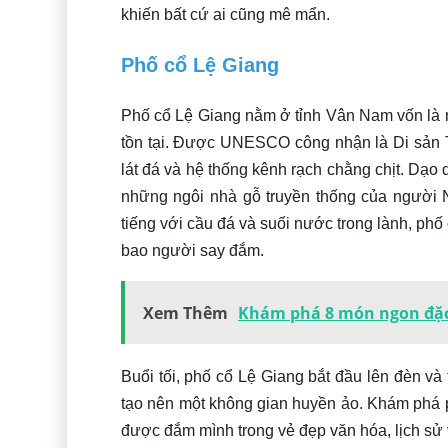
khiến bất cứ ai cũng mê mẩn.
Phố cổ Lệ Giang
Phố cổ Lệ Giang nằm ở tỉnh Vân Nam vốn là m
tồn tại. Được UNESCO công nhận là Di sản Th
lát đá và hệ thống kênh rạch chằng chịt. Dạ
những ngôi nhà gỗ truyền thống của người 
tiếng với cầu đá và suối nước trong lành, ph
bao người say đắm.
Xem Thêm
Khám phá 8 món ngon đặc 
Buổi tối, phố cổ Lệ Giang bắt đầu lên đèn và
tạo nên một không gian huyền ảo. Khám phá p
được đắm mình trong vẻ đẹp văn hóa, lịch sử 