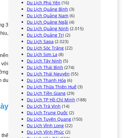
Du Lịch Phú Yên
(16)
Du Lịch Quảng Bình
(3)
Du Lịch Quảng Nam
(6)
Du Lịch Quảng Ngãi
(4)
ng 3
Du Lịch Quảng Ninh
(2.015)
hịu,
Du Lịch Quảng Trị
(2)
Du Lịch Sapa
(2.023)
Du Lịch Sóc Trăng
(22)
Du Lịch Sơn La
(8)
 nên
Du Lịch Tây Ninh
(5)
 với
Du Lịch Thái Bình
(274)
ường
Du Lịch Thái Nguyên
(55)
Du Lịch Thanh Hóa
(6)
n du
Du Lịch Thừa Thiên Huế
(3)
Du Lịch Tiền Giang
(29)
Du Lịch TP Hồ Chí Minh
(188)
gày
Du Lịch Trà Vinh
(14)
Du Lịch Trung Quốc
(2)
Du Lịch Tuyên Quang
(150)
Du Lịch Vĩnh Long
(22)
Du Lịch Vĩnh Phúc
(2)
 thể