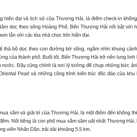
hiện đại và lịch sử của Thượng Hải, là điểm check-in không
. Nằm dọc theo sông Hoàng Phố, Bến Thượng Hải nổi bật với 
 xen lẫn với các tòa nhà chọc trời hiện đại.
hể thả bộ dọc theo con đường bờ sông, ngắm nhìn khung cảnh
ừng của thành phố. Buổi tối, Bến Thượng Hải trở nên lung linh
un nước. Đây cũng chính là nơi lý tưởng để chụp những bức ản
Oriental Pearl và những công trình kiến trúc độc đáo của khu
mua sắm và giải trí của Thượng Hải, là một điểm đến không th
đêm. Nổi tiếng là con phố mua sắm sầm uất nhất Thượng Hải,
g viên Nhân Dân, trải dài khoảng 5,5 km.