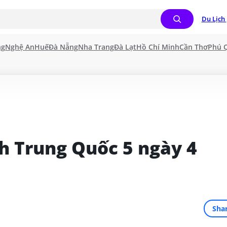
Du Lịch 
ng
Nghệ An
Huế
Đà Nẵng
Nha Trang
Đà Lạt
Hồ Chí Minh
Cần Thơ
Phú 
h Trung Quốc 5 ngày 4 
Sha