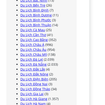
Du Lịch Bắc Ninh
(13)
Du Lịch Bến Tre
(26)
Du Lịch Bình Định
(7)
Du Lịch Bình Dương
(11)
Du Lịch Bình Phước
(3)
Du Lịch Bình Thuận
(14)
Du Lịch Cà Mau
(25)
Du Lịch Cần Thơ
(41)
Du Lịch Cao Bằng
(352)
Du Lịch Châu Á
(996)
Du Lịch Châu Âu
(954)
Du Lịch Châu Mỹ
(138)
Du Lịch Đà Lạt
(2.039)
Du Lịch Đà Nẵng
(2.033)
Du Lịch Đắk Lắk
(4)
Du Lịch Đắk Nông
(2)
Du Lịch Điện Biên
(205)
Du Lịch Đồng Nai
(3)
Du Lịch Đồng Tháp
(34)
Du Lịch Gia Lai
(3)
Du Lịch Hà Giang
(1.357)
Du Lịch Hà Nam
(4)