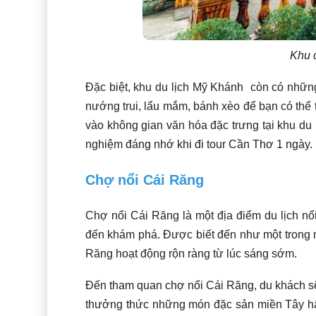
Khu 
Đặc biệt, khu du lịch Mỹ Khánh còn có nhữn
nướng trui, lẩu mắm, bánh xèo để bạn có thể 
vào không gian văn hóa đặc trưng tại khu du 
nghiệm đáng nhớ khi đi tour Cần Thơ 1 ngày.
Chợ nổi Cái Răng
Chợ nổi Cái Răng là một địa điểm du lịch nổi
đến khám phá. Được biết đến như một trong 
Răng hoạt động rộn ràng từ lúc sáng sớm.
Đến tham quan chợ nổi Cái Răng, du khách sẽ
thưởng thức những món đặc sản miền Tây hấp 