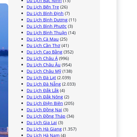
Du Lịch Bắc Ninh
(13)
Du Lịch Bến Tre
(26)
Du Lịch Bình Định
(7)
Du Lịch Bình Dương
(11)
Du Lịch Bình Phước
(3)
Du Lịch Bình Thuận
(14)
Du Lịch Cà Mau
(25)
Du Lịch Cần Thơ
(41)
Du Lịch Cao Bằng
(352)
Du Lịch Châu Á
(996)
Du Lịch Châu Âu
(954)
Du Lịch Châu Mỹ
(138)
Du Lịch Đà Lạt
(2.039)
Du Lịch Đà Nẵng
(2.033)
Du Lịch Đắk Lắk
(4)
Du Lịch Đắk Nông
(2)
Du Lịch Điện Biên
(205)
Du Lịch Đồng Nai
(3)
Du Lịch Đồng Tháp
(34)
Du Lịch Gia Lai
(3)
Du Lịch Hà Giang
(1.357)
Du Lịch Hà Nam
(4)