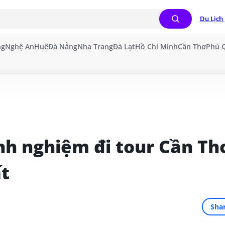
Du Lịch 
ng
Nghệ An
Huế
Đà Nẵng
Nha Trang
Đà Lạt
Hồ Chí Minh
Cần Thơ
Phú 
nh nghiệm đi tour Cần Thơ
ất
Sha