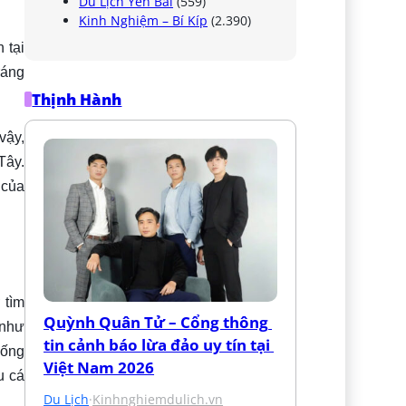
Du Lịch Yên Bái
(559)
Kinh Nghiệm – Bí Kíp
(2.390)
 tại
ráng
Thịnh Hành
vậy,
Tây.
 của
 tìm
Quỳnh Quân Tử – Cổng thông 
 như
tin cảnh báo lừa đảo uy tín tại 
hống
Việt Nam 2026
u cá
Du Lịch
·
Kinhnghiemdulich.vn