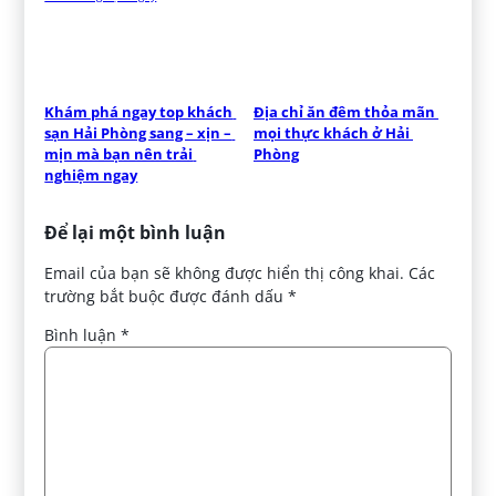
Khám phá ngay top khách 
Địa chỉ ăn đêm thỏa mãn 
sạn Hải Phòng sang – xịn – 
mọi thực khách ở Hải 
mịn mà bạn nên trải 
Phòng
nghiệm ngay
Để lại một bình luận
Email của bạn sẽ không được hiển thị công khai.
Các
trường bắt buộc được đánh dấu
*
Bình luận
*