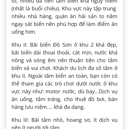
to, nhiều đá nên tắm biển khá nguy hiểm
(nhất là buổi chiều). Khu vực này tập trung
nhiều nhà hàng, quán ăn hải sản to nằm
ngay sát biển nên phù hợp để làm điểm ăn
uống hơn.
Khu II: Bãi biển Đồ Sơn ở khu 2 khá đẹp,
bãi biển dài thoai thoải, cát mịn, nước khá
nông và sóng êm nên thuận tiện cho tắm
biển và vui chơi. Khách du lịch đa số tắm ở
khu II. Ngoài tắm biển an toàn, bạn còn có
thể tham gia các trò chơi dưới nước ở khu
vực này như: motor nước, dù bay…Dịch vụ
ăn uống, tắm tráng, cho thuê đồ bơi, bán
hàng lưu niệm…. khá đa dạng.
Khu III: Bãi tắm nhỏ, hoang sơ, ít dịch vụ
nên ít người tới tắm.