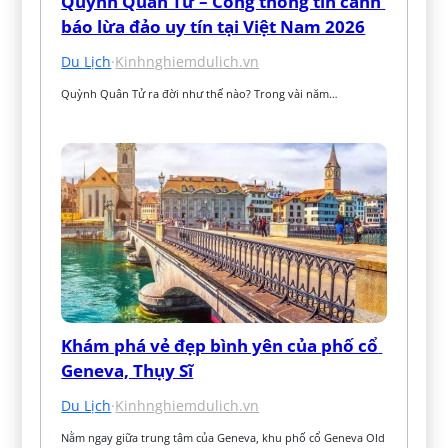
Quỳnh Quân Tử – Cổng thông tin cảnh 
báo lừa đảo uy tín tại Việt Nam 2026
Du Lịch
·
Kinhnghiemdulich.vn
Quỳnh Quân Tử ra đời như thế nào? Trong vài năm…
Khám phá vẻ đẹp bình yên của phố cổ 
Geneva, Thụy Sĩ
Du Lịch
·
Kinhnghiemdulich.vn
Nằm ngay giữa trung tâm của Geneva, khu phố cổ Geneva Old 