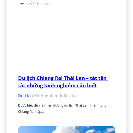
Town trở thành một…
Du lịch Chiang Rai Thái Lan – tất tần 
tật những kinh nghiệm cần biết
Du Lịch
·
Kinhnghiemdulich.vn
Được biết đến là thiên đường du lịch Thái Lan, thành phố 
Chiang Rai hấp…