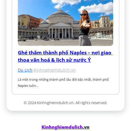
Ghé thăm thành phố Naples – nơi giao 
thoa văn hoá & lịch sử nước Ý
Du Lịch
·
Kinhnghiemdulich.vn
Là một trong những thành phố lâu đời bậc nhất, thành phố 
Naples luôn…
© 2024 Kinhnghiemdulich.vn. All rights reserved.
Kinhnghiemdulich
.vn