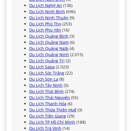
Du Lịch Nghệ An
(136)
Du Lịch Ninh Bình
(696)
Du Lịch Ninh Thuận
(9)
Du Lịch Phú Thọ
(253)
Du Lịch Phú Yên
(16)
Du Lịch Quảng Bình
(3)
Du Lịch Quảng Nam
(6)
Du Lịch Quảng Ngãi
(4)
Du Lịch Quảng Ninh
(2.015)
Du Lịch Quảng Trị
(2)
Du Lịch Sapa
(2.023)
Du Lịch Sóc Trăng
(22)
Du Lịch Sơn La
(8)
Du Lịch Tây Ninh
(5)
Du Lịch Thái Bình
(274)
Du Lịch Thái Nguyên
(55)
Du Lịch Thanh Hóa
(6)
Du Lịch Thừa Thiên Huế
(3)
Du Lịch Tiền Giang
(29)
Du Lịch TP Hồ Chí Minh
(188)
Du Lịch Trà Vinh
(14)