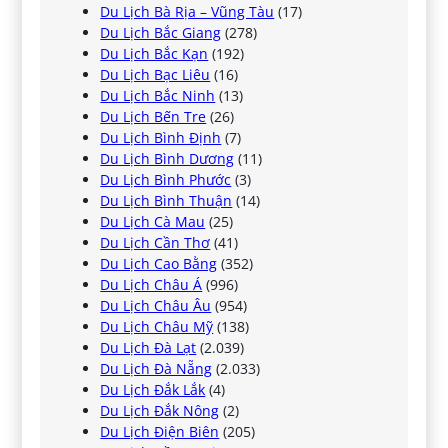
Du Lịch Bà Rịa – Vũng Tàu
(17)
Du Lịch Bắc Giang
(278)
Du Lịch Bắc Kạn
(192)
Du Lịch Bạc Liêu
(16)
Du Lịch Bắc Ninh
(13)
Du Lịch Bến Tre
(26)
Du Lịch Bình Định
(7)
Du Lịch Bình Dương
(11)
Du Lịch Bình Phước
(3)
Du Lịch Bình Thuận
(14)
Du Lịch Cà Mau
(25)
Du Lịch Cần Thơ
(41)
Du Lịch Cao Bằng
(352)
Du Lịch Châu Á
(996)
Du Lịch Châu Âu
(954)
Du Lịch Châu Mỹ
(138)
Du Lịch Đà Lạt
(2.039)
Du Lịch Đà Nẵng
(2.033)
Du Lịch Đắk Lắk
(4)
Du Lịch Đắk Nông
(2)
Du Lịch Điện Biên
(205)