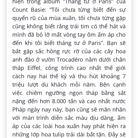
hiện trong album “Tháng tư ở Paris” của
Count Basie: “Tôi chưa từng biết đến sự
quyến rũ của mùa xuân, tôi chưa từng gặp
cũng không biết rằng trái tim có thể hát và
mình đã bỏ lỡ mất vòng tay ôm ấm áp cho
đến khi tôi biết tháng tư ở Paris”. Bạn sẽ
bắt gặp sắc hồng rực rỡ của các cây hoa
anh đào ở vườn Trocadéro nằm dưới chân
tháp Eiffel, công trình cao nhất thế giới
cách nay hai thế kỷ và thu hút khoảng 7
triệu lượt du khách mỗi năm. Bên cạnh
việc chiêm ngưỡng ngọn tháp bằng sắt
nặng đến hơn 8.000 tấn và cao nhất nước
Pháp ngày nay này, bạn cũng sẽ mãn nhãn
với màn trình diễn sắc màu dịu dàng, ấm
áp của các loài hoa xuân hay phát hiện ra
những lớp hoa tulip trải dài bất tận. Đây sẽ