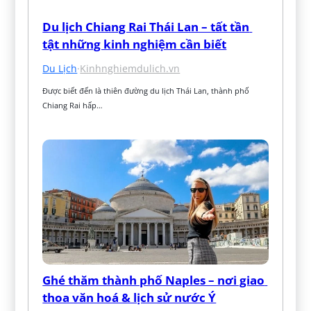
Du lịch Chiang Rai Thái Lan – tất tần 
tật những kinh nghiệm cần biết
Du Lịch
·
Kinhnghiemdulich.vn
Được biết đến là thiên đường du lịch Thái Lan, thành phố 
Chiang Rai hấp…
Ghé thăm thành phố Naples – nơi giao 
thoa văn hoá & lịch sử nước Ý