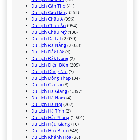
Du Lịch Cần Thơ
(41)
Du Lịch Cao Bằng
(352)
Du Lịch Châu Á
(996)
Du Lịch Châu Âu
(954)
Du Lịch Châu Mỹ
(138)
Du Lịch Đà Lạt
(2.039)
Du Lịch Đà Nẵng
(2.033)
Du Lịch Đắk Lắk
(4)
Du Lịch Đắk Nông
(2)
Du Lịch Điện Biên
(205)
Du Lịch Đồng Nai
(3)
Du Lịch Đồng Tháp
(34)
Du Lịch Gia Lai
(3)
Du Lịch Hà Giang
(1.357)
Du Lịch Hà Nam
(4)
Du Lịch Hà Nội
(267)
Du Lịch Hà Tĩnh
(2)
Du Lịch Hải Phòng
(1.501)
Du Lịch Hậu Giang
(16)
Du Lịch Hòa Bình
(545)
Du Lịch Khánh Hòa
(36)