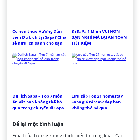
Có nên thuê Hướng Dẫn 
Đi SaPa 1 Mình VUI HƠN 
viên Du Lịch tại Sapa? Chia 
BẠN NGHĨ MÀ LẠI AN TOÀN 
sẻ hữu ích dành cho bạn
TIẾT KIỆM
Du lịch Sapa – Top 7 món 
Lưu gấp Top 21 homestay 
ăn vặt bạn không thể bỏ 
Sapa giá rẻ view đẹp bạn 
qua trong chuyến đi Sapa
không thể bỏ qua
Để lại một bình luận
Email của bạn sẽ không được hiển thị công khai.
Các