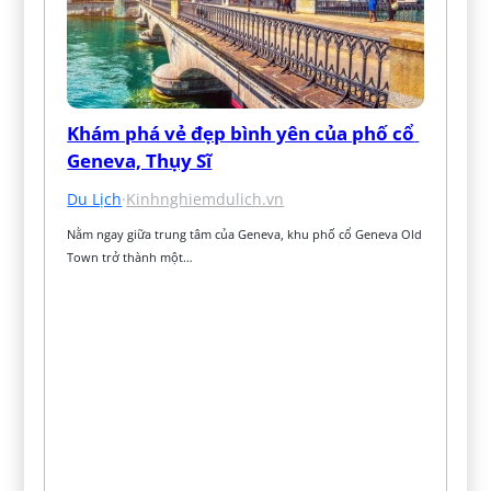
Khám phá vẻ đẹp bình yên của phố cổ 
Geneva, Thụy Sĩ
Du Lịch
·
Kinhnghiemdulich.vn
Nằm ngay giữa trung tâm của Geneva, khu phố cổ Geneva Old 
Town trở thành một…