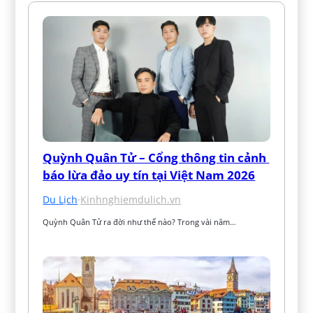
Quỳnh Quân Tử – Cổng thông tin cảnh 
báo lừa đảo uy tín tại Việt Nam 2026
Du Lịch
·
Kinhnghiemdulich.vn
Quỳnh Quân Tử ra đời như thế nào? Trong vài năm…