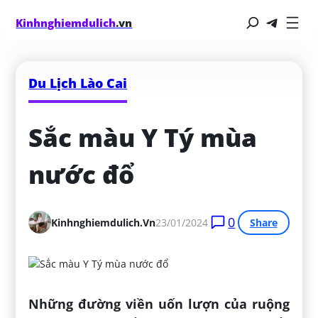
Kinhnghiemdulich
.vn
Du Lịch Lào Cai
Sắc màu Y Tý mùa 
nước đổ
0
Kinhnghiemdulich.vn
23/01/2024
Share
Những đường viền uốn lượn của ruộng