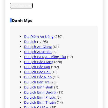
Danh Mục
Địa Điểm Ăn Uống
(250)
Du Lịch
(1.195)
Du Lịch An Giang
(41)
Du Lịch Australia
(6)
Du Lịch Bà Rịa – Vũng Tàu
(17)
Du Lịch Bắc Giang
(278)
Du Lịch Bắc Kạn
(192)
Du Lịch Bạc Liêu
(16)
Du Lịch Bắc Ninh
(13)
Du Lịch Bến Tre
(26)
Du Lịch Bình Định
(7)
Du Lịch Bình Dương
(11)
Du Lịch Bình Phước
(3)
Du Lịch Bình Thuận
(14)
Du Lịch Cà Mau
(25)