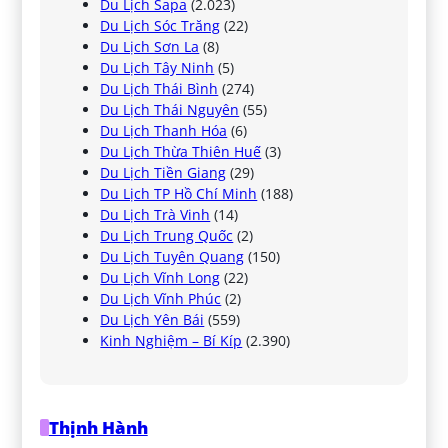
Du Lịch Sapa
(2.023)
Du Lịch Sóc Trăng
(22)
Du Lịch Sơn La
(8)
Du Lịch Tây Ninh
(5)
Du Lịch Thái Bình
(274)
Du Lịch Thái Nguyên
(55)
Du Lịch Thanh Hóa
(6)
Du Lịch Thừa Thiên Huế
(3)
Du Lịch Tiền Giang
(29)
Du Lịch TP Hồ Chí Minh
(188)
Du Lịch Trà Vinh
(14)
Du Lịch Trung Quốc
(2)
Du Lịch Tuyên Quang
(150)
Du Lịch Vĩnh Long
(22)
Du Lịch Vĩnh Phúc
(2)
Du Lịch Yên Bái
(559)
Kinh Nghiệm – Bí Kíp
(2.390)
Thịnh Hành