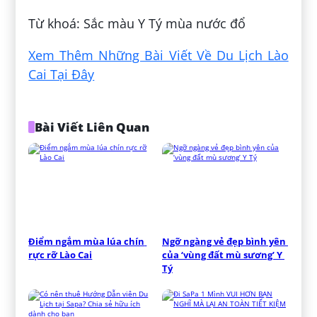
Từ khoá: Sắc màu Y Tý mùa nước đổ
Xem Thêm Những Bài Viết Về Du Lịch Lào
Cai Tại Đây
Bài Viết Liên Quan
Điểm ngắm mùa lúa chín 
Ngỡ ngàng vẻ đẹp bình yên 
rực rỡ Lào Cai
của ‘vùng đất mù sương’ Y 
Tý