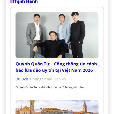
Thịnh Hành
Quỳnh Quân Tử – Cổng thông tin cảnh 
báo lừa đảo uy tín tại Việt Nam 2026
Du Lịch
·
Kinhnghiemdulich.vn
Quỳnh Quân Tử ra đời như thế nào? Trong vài năm…