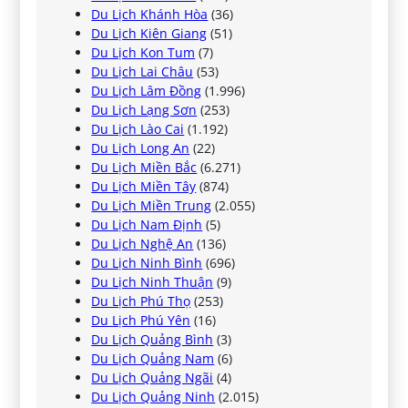
Du Lịch Khánh Hòa
(36)
Du Lịch Kiên Giang
(51)
Du Lịch Kon Tum
(7)
Du Lịch Lai Châu
(53)
Du Lịch Lâm Đồng
(1.996)
Du Lịch Lạng Sơn
(253)
Du Lịch Lào Cai
(1.192)
Du Lịch Long An
(22)
Du Lịch Miền Bắc
(6.271)
Du Lịch Miền Tây
(874)
Du Lịch Miền Trung
(2.055)
Du Lịch Nam Định
(5)
Du Lịch Nghệ An
(136)
Du Lịch Ninh Bình
(696)
Du Lịch Ninh Thuận
(9)
Du Lịch Phú Thọ
(253)
Du Lịch Phú Yên
(16)
Du Lịch Quảng Bình
(3)
Du Lịch Quảng Nam
(6)
Du Lịch Quảng Ngãi
(4)
Du Lịch Quảng Ninh
(2.015)