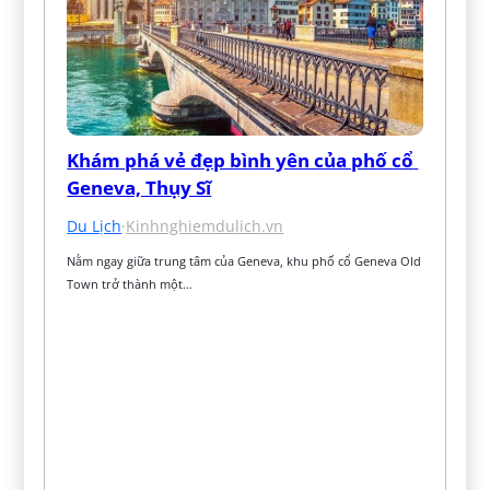
Khám phá vẻ đẹp bình yên của phố cổ 
Geneva, Thụy Sĩ
Du Lịch
·
Kinhnghiemdulich.vn
Nằm ngay giữa trung tâm của Geneva, khu phố cổ Geneva Old 
Town trở thành một…