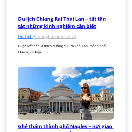
Du lịch Chiang Rai Thái Lan – tất tần 
tật những kinh nghiệm cần biết
Du Lịch
·
Kinhnghiemdulich.vn
Được biết đến là thiên đường du lịch Thái Lan, thành phố 
Chiang Rai hấp…
Ghé thăm thành phố Naples – nơi giao 