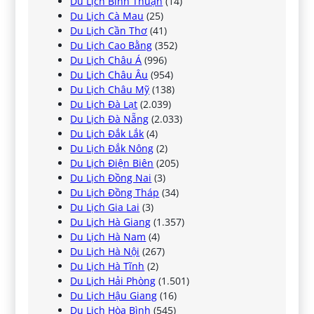
Du Lịch Bình Thuận
(14)
Du Lịch Cà Mau
(25)
Du Lịch Cần Thơ
(41)
Du Lịch Cao Bằng
(352)
Du Lịch Châu Á
(996)
Du Lịch Châu Âu
(954)
Du Lịch Châu Mỹ
(138)
Du Lịch Đà Lạt
(2.039)
Du Lịch Đà Nẵng
(2.033)
Du Lịch Đắk Lắk
(4)
Du Lịch Đắk Nông
(2)
Du Lịch Điện Biên
(205)
Du Lịch Đồng Nai
(3)
Du Lịch Đồng Tháp
(34)
Du Lịch Gia Lai
(3)
Du Lịch Hà Giang
(1.357)
Du Lịch Hà Nam
(4)
Du Lịch Hà Nội
(267)
Du Lịch Hà Tĩnh
(2)
Du Lịch Hải Phòng
(1.501)
Du Lịch Hậu Giang
(16)
Du Lịch Hòa Bình
(545)