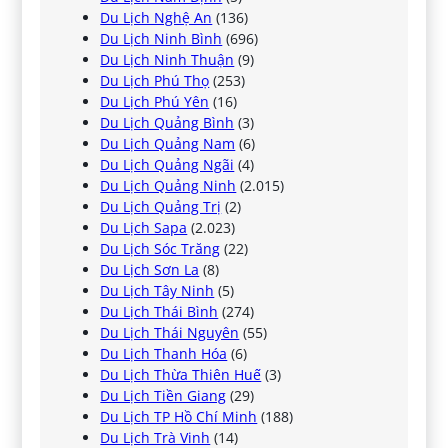
Du Lịch Nghệ An
(136)
Du Lịch Ninh Bình
(696)
Du Lịch Ninh Thuận
(9)
Du Lịch Phú Thọ
(253)
Du Lịch Phú Yên
(16)
Du Lịch Quảng Bình
(3)
Du Lịch Quảng Nam
(6)
Du Lịch Quảng Ngãi
(4)
Du Lịch Quảng Ninh
(2.015)
Du Lịch Quảng Trị
(2)
Du Lịch Sapa
(2.023)
Du Lịch Sóc Trăng
(22)
Du Lịch Sơn La
(8)
Du Lịch Tây Ninh
(5)
Du Lịch Thái Bình
(274)
Du Lịch Thái Nguyên
(55)
Du Lịch Thanh Hóa
(6)
Du Lịch Thừa Thiên Huế
(3)
Du Lịch Tiền Giang
(29)
Du Lịch TP Hồ Chí Minh
(188)
Du Lịch Trà Vinh
(14)