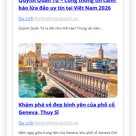
Quỳnh Quân Tử – Cổng thông tin cảnh 
báo lừa đảo uy tín tại Việt Nam 2026
Du Lịch
·
Kinhnghiemdulich.vn
Quỳnh Quân Tử ra đời như thế nào? Trong vài năm…
Khám phá vẻ đẹp bình yên của phố cổ 
Geneva, Thụy Sĩ
Du Lịch
·
Kinhnghiemdulich.vn
Nằm ngay giữa trung tâm của Geneva, khu phố cổ Geneva Old 