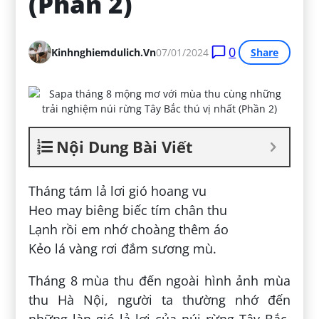
(Phần 2)
0
Kinhnghiemdulich.vn
07/01/2024
Share
Nội Dung Bài Viết
Tháng tám lả lơi gió hoang vu
Heo may biêng biếc tím chân thu
Lạnh rồi em nhớ choàng thêm áo
Kẻo lá vàng rơi đắm sương mù.
Tháng 8 mùa thu đến ngoài hình ảnh mùa
thu Hà Nội, người ta thường nhớ đến
những làn gió lả lơi của núi rừng Tây Bắc,