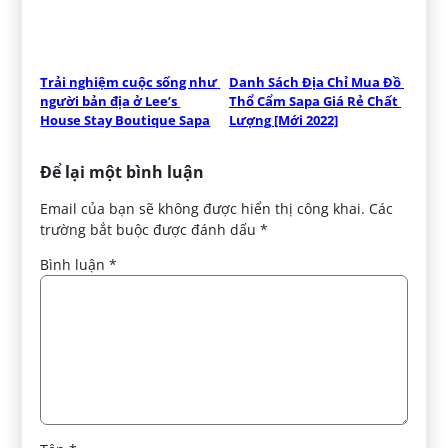
Trải nghiệm cuộc sống như 
Danh Sách Địa Chỉ Mua Đồ 
người bản địa ở Lee’s 
Thổ Cẩm Sapa Giá Rẻ Chất 
House Stay Boutique Sapa
Lượng [Mới 2022]
Để lại một bình luận
Email của bạn sẽ không được hiển thị công khai.
Các
trường bắt buộc được đánh dấu
*
Bình luận
*