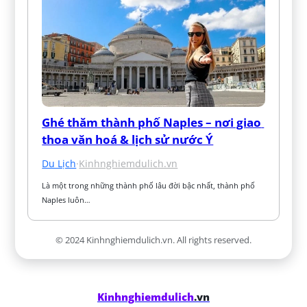
Ghé thăm thành phố Naples – nơi giao 
thoa văn hoá & lịch sử nước Ý
Du Lịch
·
Kinhnghiemdulich.vn
Là một trong những thành phố lâu đời bậc nhất, thành phố 
Naples luôn…
© 2024 Kinhnghiemdulich.vn. All rights reserved.
Kinhnghiemdulich
.vn