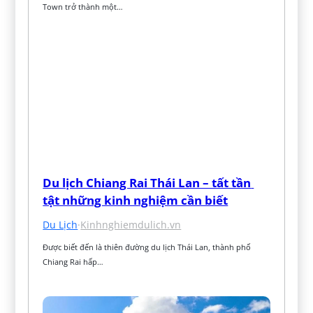
Town trở thành một…
Du lịch Chiang Rai Thái Lan – tất tần 
tật những kinh nghiệm cần biết
Du Lịch
·
Kinhnghiemdulich.vn
Được biết đến là thiên đường du lịch Thái Lan, thành phố 
Chiang Rai hấp…