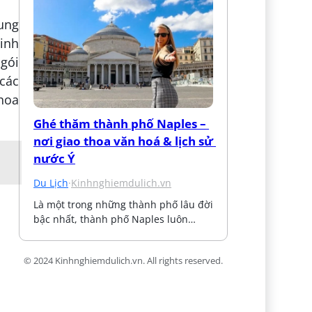
ung
inh
 gói
 các
hoa
Ghé thăm thành phố Naples – 
nơi giao thoa văn hoá & lịch sử 
nước Ý
Du Lịch
·
Kinhnghiemdulich.vn
Là một trong những thành phố lâu đời 
bậc nhất, thành phố Naples luôn…
© 2024 Kinhnghiemdulich.vn. All rights reserved.