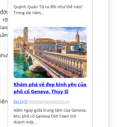
Quỳnh Quân Tử ra đời như thế nào? 
 đời
Trong vài năm…
 rỡ
iao
 sân
 như
Khám phá vẻ đẹp bình yên của 
phố cổ Geneva, Thụy Sĩ
iện
Du Lịch
·
Kinhnghiemdulich.vn
Nằm ngay giữa trung tâm của Geneva, 
khu phố cổ Geneva Old Town trở 
thành một…