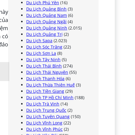
Du Lịch Phú Yên
(16)
Du Lịch Quảng Bình
(3)
 này
Du Lịch Quảng Nam
(6)
 của
Du Lịch Quảng Ngãi
(4)
niệm
Du Lịch Quảng Ninh
(2.015)
Du Lịch Quảng Trị
(2)
n có
Du Lịch Sapa
(2.023)
đáo
Du Lịch Sóc Trăng
(22)
Du Lịch Sơn La
(8)
Du Lịch Tây Ninh
(5)
Du Lịch Thái Bình
(274)
Du Lịch Thái Nguyên
(55)
Du Lịch Thanh Hóa
(6)
Du Lịch Thừa Thiên Huế
(3)
Du Lịch Tiền Giang
(29)
Du Lịch TP Hồ Chí Minh
(188)
Du Lịch Trà Vinh
(14)
Du Lịch Trung Quốc
(2)
Du Lịch Tuyên Quang
(150)
Du Lịch Vĩnh Long
(22)
Du Lịch Vĩnh Phúc
(2)