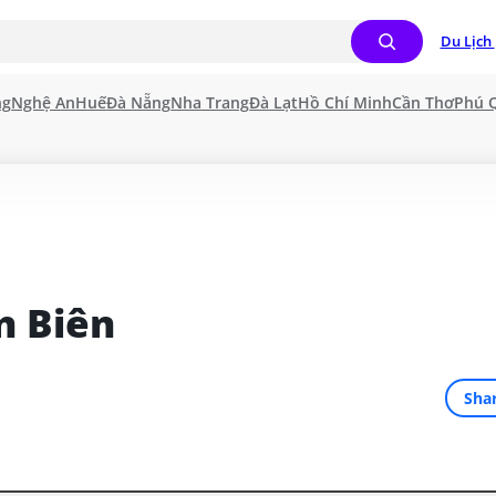
Du Lịch 
ng
Nghệ An
Huế
Đà Nẵng
Nha Trang
Đà Lạt
Hồ Chí Minh
Cần Thơ
Phú 
n Biên
Sha