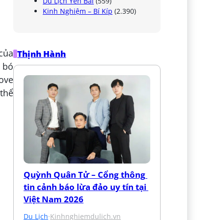
Du Lịch Yên Bái
(559)
Kinh Nghiệm – Bí Kíp
(2.390)
 của
Thịnh Hành
 bó
ove
thể
Quỳnh Quân Tử – Cổng thông 
tin cảnh báo lừa đảo uy tín tại 
Việt Nam 2026
Du Lịch
·
Kinhnghiemdulich.vn