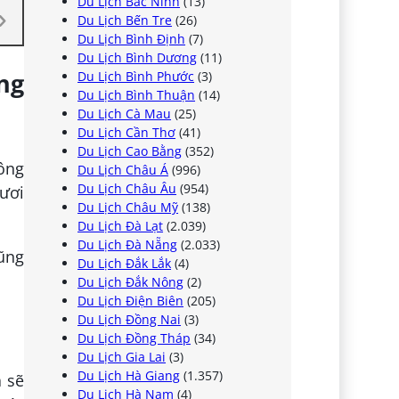
Du Lịch Bắc Ninh
(13)
Du Lịch Bến Tre
(26)
Du Lịch Bình Định
(7)
Du Lịch Bình Dương
(11)
ng
Du Lịch Bình Phước
(3)
Du Lịch Bình Thuận
(14)
Du Lịch Cà Mau
(25)
Du Lịch Cần Thơ
(41)
Du Lịch Cao Bằng
(352)
hông
Du Lịch Châu Á
(996)
Du Lịch Châu Âu
(954)
tươi
Du Lịch Châu Mỹ
(138)
Du Lịch Đà Lạt
(2.039)
Du Lịch Đà Nẵng
(2.033)
cũng
Du Lịch Đắk Lắk
(4)
Du Lịch Đắk Nông
(2)
Du Lịch Điện Biên
(205)
Du Lịch Đồng Nai
(3)
Du Lịch Đồng Tháp
(34)
Du Lịch Gia Lai
(3)
Du Lịch Hà Giang
(1.357)
à sẽ
Du Lịch Hà Nam
(4)