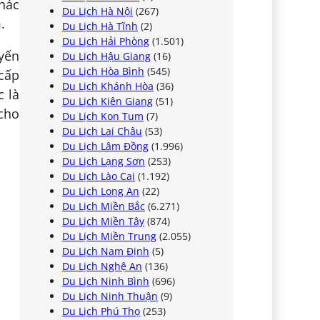
hác
Du Lịch Hà Nội
(267)
.
Du Lịch Hà Tĩnh
(2)
Du Lịch Hải Phòng
(1.501)
uyến
Du Lịch Hậu Giang
(16)
Du Lịch Hòa Bình
(545)
 cấp
Du Lịch Khánh Hòa
(36)
 là
Du Lịch Kiên Giang
(51)
cho
Du Lịch Kon Tum
(7)
Du Lịch Lai Châu
(53)
Du Lịch Lâm Đồng
(1.996)
Du Lịch Lạng Sơn
(253)
Du Lịch Lào Cai
(1.192)
Du Lịch Long An
(22)
Du Lịch Miền Bắc
(6.271)
Du Lịch Miền Tây
(874)
Du Lịch Miền Trung
(2.055)
Du Lịch Nam Định
(5)
Du Lịch Nghệ An
(136)
Du Lịch Ninh Bình
(696)
Du Lịch Ninh Thuận
(9)
Du Lịch Phú Thọ
(253)