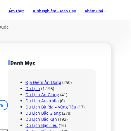
Ẩm Thực
Kinh Nghiệm – Mẹo Hay
Khám Phá
Quốc
Danh Mục
Địa Điểm Ăn Uống
(250)
Du Lịch
(1.195)
Du Lịch An Giang
(41)
Du Lịch Australia
(6)
re
Du Lịch Bà Rịa – Vũng Tàu
(17)
Du Lịch Bắc Giang
(278)
Du Lịch Bắc Kạn
(192)
Du Lịch Bạc Liêu
(16)