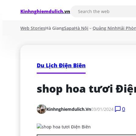
Kinhnghiemdulich
.vn
Web Stories
Hà Giang
Sapa
Hà Nội
Quảng Ninh
Hải Phò
Du Lịch Điện Biên
shop hoa tươi Điệ
0
Kinhnghiemdulich.vn
03/01/2024