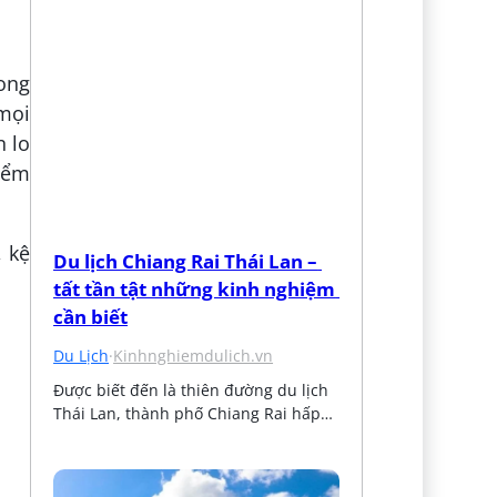
Long
mọi
n lo
điểm
, kệ
Du lịch Chiang Rai Thái Lan – 
tất tần tật những kinh nghiệm 
cần biết
Du Lịch
·
Kinhnghiemdulich.vn
Được biết đến là thiên đường du lịch 
Thái Lan, thành phố Chiang Rai hấp…