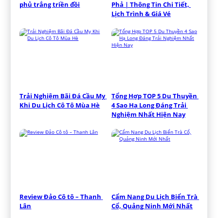
phủ trắng triền đồi
Phả | Thông Tin Chi Tiết, 
Lịch Trình & Giá Vé
Trải Nghiệm Bãi Đá Cầu Mỵ 
Tổng Hợp TOP 5 Du Thuyền 
Khi Du Lịch Cô Tô Mùa Hè
4 Sao Hạ Long Đáng Trải 
Nghiệm Nhất Hiện Nay
Review Đảo Cô tô – Thanh 
Cẩm Nang Du Lịch Biển Trà 
Lân
Cổ, Quảng Ninh Mới Nhất