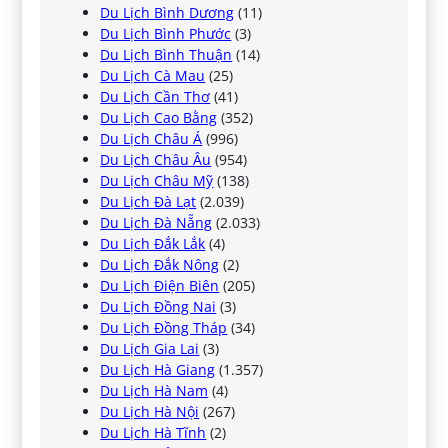
Du Lịch Bình Dương
(11)
Du Lịch Bình Phước
(3)
Du Lịch Bình Thuận
(14)
Du Lịch Cà Mau
(25)
Du Lịch Cần Thơ
(41)
Du Lịch Cao Bằng
(352)
Du Lịch Châu Á
(996)
Du Lịch Châu Âu
(954)
Du Lịch Châu Mỹ
(138)
Du Lịch Đà Lạt
(2.039)
Du Lịch Đà Nẵng
(2.033)
Du Lịch Đắk Lắk
(4)
Du Lịch Đắk Nông
(2)
Du Lịch Điện Biên
(205)
Du Lịch Đồng Nai
(3)
Du Lịch Đồng Tháp
(34)
Du Lịch Gia Lai
(3)
Du Lịch Hà Giang
(1.357)
Du Lịch Hà Nam
(4)
Du Lịch Hà Nội
(267)
Du Lịch Hà Tĩnh
(2)