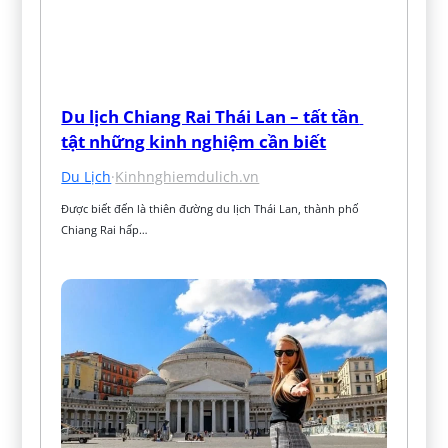
Du lịch Chiang Rai Thái Lan – tất tần 
tật những kinh nghiệm cần biết
Du Lịch
·
Kinhnghiemdulich.vn
Được biết đến là thiên đường du lịch Thái Lan, thành phố 
Chiang Rai hấp…