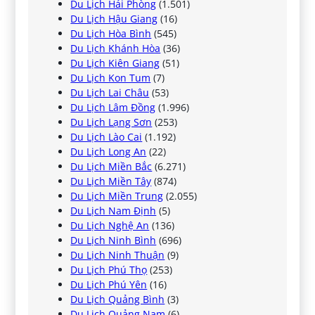
Du Lịch Hải Phòng
(1.501)
Du Lịch Hậu Giang
(16)
Du Lịch Hòa Bình
(545)
Du Lịch Khánh Hòa
(36)
Du Lịch Kiên Giang
(51)
Du Lịch Kon Tum
(7)
Du Lịch Lai Châu
(53)
Du Lịch Lâm Đồng
(1.996)
Du Lịch Lạng Sơn
(253)
Du Lịch Lào Cai
(1.192)
Du Lịch Long An
(22)
Du Lịch Miền Bắc
(6.271)
Du Lịch Miền Tây
(874)
Du Lịch Miền Trung
(2.055)
Du Lịch Nam Định
(5)
Du Lịch Nghệ An
(136)
Du Lịch Ninh Bình
(696)
Du Lịch Ninh Thuận
(9)
Du Lịch Phú Thọ
(253)
Du Lịch Phú Yên
(16)
Du Lịch Quảng Bình
(3)
Du Lịch Quảng Nam
(6)