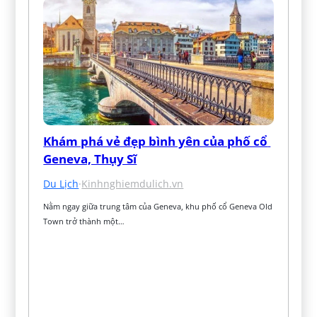
Khám phá vẻ đẹp bình yên của phố cổ 
Geneva, Thụy Sĩ
Du Lịch
·
Kinhnghiemdulich.vn
Nằm ngay giữa trung tâm của Geneva, khu phố cổ Geneva Old 
Town trở thành một…