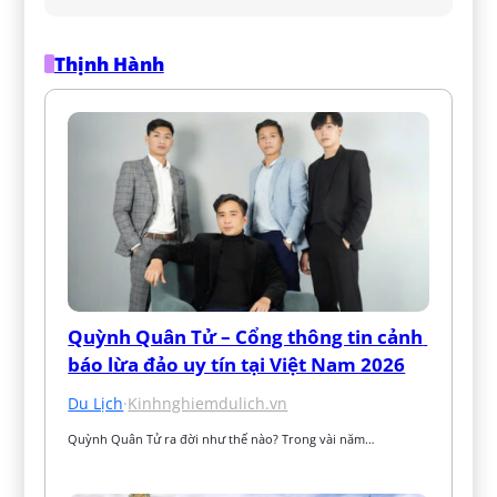
Thịnh Hành
Quỳnh Quân Tử – Cổng thông tin cảnh 
báo lừa đảo uy tín tại Việt Nam 2026
Du Lịch
·
Kinhnghiemdulich.vn
Quỳnh Quân Tử ra đời như thế nào? Trong vài năm…