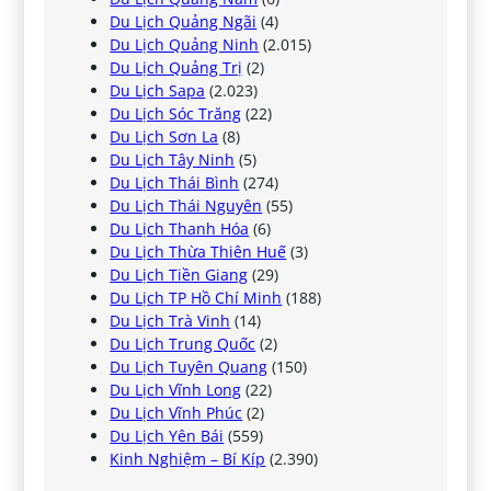
Du Lịch Quảng Ngãi
(4)
Du Lịch Quảng Ninh
(2.015)
Du Lịch Quảng Trị
(2)
Du Lịch Sapa
(2.023)
Du Lịch Sóc Trăng
(22)
Du Lịch Sơn La
(8)
Du Lịch Tây Ninh
(5)
Du Lịch Thái Bình
(274)
Du Lịch Thái Nguyên
(55)
Du Lịch Thanh Hóa
(6)
Du Lịch Thừa Thiên Huế
(3)
Du Lịch Tiền Giang
(29)
Du Lịch TP Hồ Chí Minh
(188)
Du Lịch Trà Vinh
(14)
Du Lịch Trung Quốc
(2)
Du Lịch Tuyên Quang
(150)
Du Lịch Vĩnh Long
(22)
Du Lịch Vĩnh Phúc
(2)
Du Lịch Yên Bái
(559)
Kinh Nghiệm – Bí Kíp
(2.390)