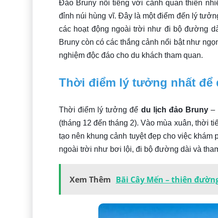
Đảo Bruny nổi tiếng với cảnh quan thiên nhi
đỉnh núi hùng vĩ. Đây là một điểm đến lý tư
các hoạt động ngoài trời như đi bộ đường d
Bruny còn có các thắng cảnh nổi bật như ngọn
nghiệm độc đáo cho du khách tham quan.
Thời điểm lý tưởng nhất để 
Thời điểm lý tưởng để
du lịch đảo Bruny
– 
(tháng 12 đến tháng 2). Vào mùa xuân, thời tiế
tạo nên khung cảnh tuyệt đẹp cho việc khám p
ngoài trời như bơi lội, đi bộ đường dài và th
Xem Thêm
Bãi Cây Mến – thiên đườn