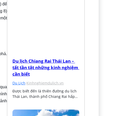
) để
g 8)
 một
phá.
Du lịch Chiang Rai Thái Lan – 
tất tần tật những kinh nghiệm 
cần biết
Du Lịch
·
Kinhnghiemdulich.vn
 qua
Được biết đến là thiên đường du lịch 
hình
Thái Lan, thành phố Chiang Rai hấp…
cảnh