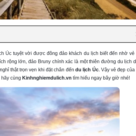
ch Úc tuyệt vời được đông đảo khách du lịch biết đến nhờ vẻ
ch rộng lớn, đảo Bruny chính xác là một thiên đường du lịch 
hỉ thật trọn vẹn khi đặt chân đến
du lịch Úc
. Vậy vẻ đẹp của
ò hãy cùng
Kinhnghiemdulich.vn
tìm hiểu ngay bây giờ nhé!