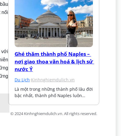
 bầu
 nối
 với
Ghé thăm thành phố Naples – 
hiên
nơi giao thoa văn hoá & lịch sử 
hững
nước Ý
hững
Du Lịch
·
Kinhnghiemdulich.vn
Là một trong những thành phố lâu đời 
bậc nhất, thành phố Naples luôn…
© 2024 Kinhnghiemdulich.vn. All rights reserved.