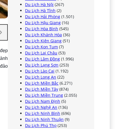
Du Lịch Hà Nội
(267)
Du Lịch Hà Tĩnh
(2)
Du Lịch Hải Phòng
(1.501)
Du Lịch Hậu Giang
(16)
Du Lịch Hòa Bình
(545)
Du Lịch Khánh Hòa
(36)
Du Lịch Kiên Giang
(51)
Du Lịch Kon Tum
(7)
 đẹp
Du Lịch Lai Châu
(53)
dành
Du Lịch Lâm Đồng
(1.996)
Du Lịch Lạng Sơn
(253)
 đảo
Du Lịch Lào Cai
(1.192)
Du Lịch Long An
(22)
Du Lịch Miền Bắc
(6.271)
Du Lịch Miền Tây
(874)
Du Lịch Miền Trung
(2.055)
Du Lịch Nam Định
(5)
Du Lịch Nghệ An
(136)
Du Lịch Ninh Bình
(696)
Du Lịch Ninh Thuận
(9)
Du Lịch Phú Thọ
(253)