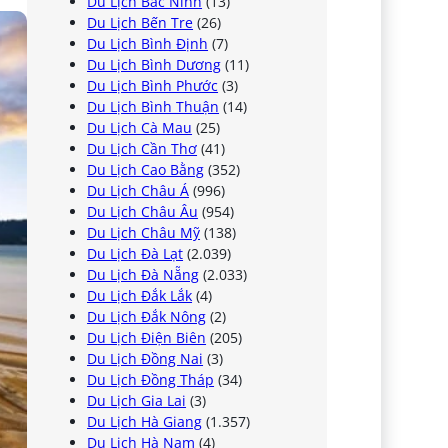
Du Lịch Bắc Ninh
(13)
Du Lịch Bến Tre
(26)
Du Lịch Bình Định
(7)
Du Lịch Bình Dương
(11)
Du Lịch Bình Phước
(3)
Du Lịch Bình Thuận
(14)
Du Lịch Cà Mau
(25)
Du Lịch Cần Thơ
(41)
Du Lịch Cao Bằng
(352)
Du Lịch Châu Á
(996)
Du Lịch Châu Âu
(954)
Du Lịch Châu Mỹ
(138)
Du Lịch Đà Lạt
(2.039)
Du Lịch Đà Nẵng
(2.033)
Du Lịch Đắk Lắk
(4)
Du Lịch Đắk Nông
(2)
Du Lịch Điện Biên
(205)
Du Lịch Đồng Nai
(3)
Du Lịch Đồng Tháp
(34)
Du Lịch Gia Lai
(3)
Du Lịch Hà Giang
(1.357)
Du Lịch Hà Nam
(4)