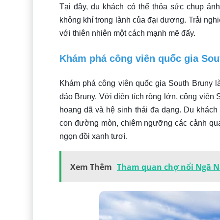
Tại đây, du khách có thể thỏa sức chụp ản
không khí trong lành của đại dương. Trải ngh
với thiên nhiên một cách mạnh mẽ đấy.
Khám phá công viên quốc gia Sou
Khám phá công viên quốc gia South Bruny là
đảo Bruny. Với diện tích rộng lớn, công viên
hoang dã và hệ sinh thái đa dạng. Du khách
con đường mòn, chiêm ngưỡng các cảnh qua
ngọn đồi xanh tươi.
Xem Thêm
Tham quan chợ nổi Ngã N