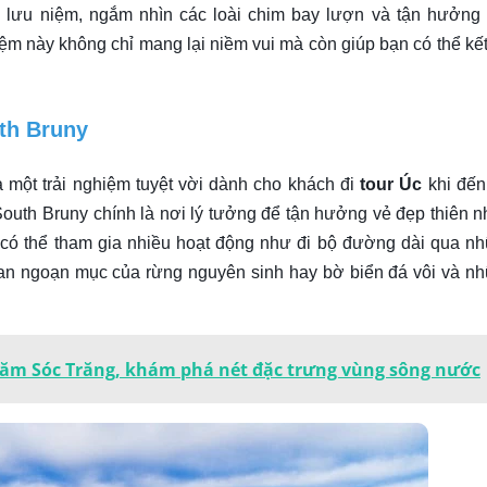
h lưu niệm, ngắm nhìn các loài chim bay lượn và tận hưởng
iệm này không chỉ mang lại niềm vui mà còn giúp bạn có thể kết
th Bruny
 một trải nghiệm tuyệt vời dành cho khách đi
tour Úc
khi đến
 South Bruny chính là nơi lý tưởng để tận hưởng vẻ đẹp thiên n
 có thể tham gia nhiều hoạt động như đi bộ đường dài qua n
n ngoạn mục của rừng nguyên sinh hay bờ biển đá vôi và n
ăm Sóc Trăng, khám phá nét đặc trưng vùng sông nước