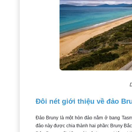
D
Đôi nét giới thiệu về đảo Br
Đảo Bruny là một hòn đảo nằm ở bang Tasm
đảo này được chia thành hai phần: Bruny Bắc