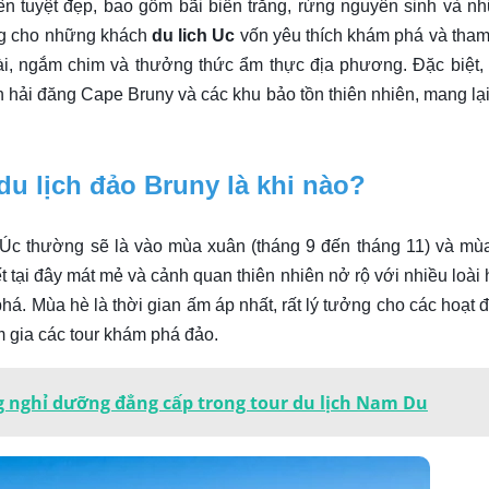
ên tuyệt đẹp, bao gồm bãi biển trắng, rừng nguyên sinh và n
ởng cho những khách
du lich Uc
vốn yêu thích khám phá và tham
ài, ngắm chim và thưởng thức ẩm thực địa phương. Đặc biệt,
 hải đăng Cape Bruny và các khu bảo tồn thiên nhiên, mang lại 
du lịch đảo Bruny là khi nào?
Úc thường sẽ là vào mùa xuân (tháng 9 đến tháng 11) và mù
t tại đây mát mẻ và cảnh quan thiên nhiên nở rộ với nhiều loài 
há. Mùa hè là thời gian ấm áp nhất, rất lý tưởng cho các hoạt 
am gia các tour khám phá đảo.
g nghỉ dưỡng đẳng cấp trong tour du lịch Nam Du