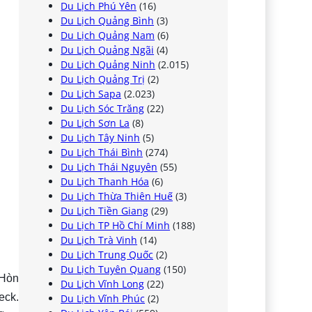
Du Lịch Phú Yên
(16)
Du Lịch Quảng Bình
(3)
Du Lịch Quảng Nam
(6)
Du Lịch Quảng Ngãi
(4)
Du Lịch Quảng Ninh
(2.015)
Du Lịch Quảng Trị
(2)
Du Lịch Sapa
(2.023)
Du Lịch Sóc Trăng
(22)
Du Lịch Sơn La
(8)
Du Lịch Tây Ninh
(5)
Du Lịch Thái Bình
(274)
Du Lịch Thái Nguyên
(55)
Du Lịch Thanh Hóa
(6)
Du Lịch Thừa Thiên Huế
(3)
Du Lịch Tiền Giang
(29)
Du Lịch TP Hồ Chí Minh
(188)
Du Lịch Trà Vinh
(14)
Du Lịch Trung Quốc
(2)
Du Lịch Tuyên Quang
(150)
 Hòn
Du Lịch Vĩnh Long
(22)
eck.
Du Lịch Vĩnh Phúc
(2)