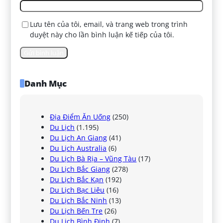
Lưu tên của tôi, email, và trang web trong trình
duyệt này cho lần bình luận kế tiếp của tôi.
Danh Mục
Địa Điểm Ăn Uống
(250)
Du Lịch
(1.195)
Du Lịch An Giang
(41)
Du Lịch Australia
(6)
Du Lịch Bà Rịa – Vũng Tàu
(17)
Du Lịch Bắc Giang
(278)
Du Lịch Bắc Kạn
(192)
Du Lịch Bạc Liêu
(16)
Du Lịch Bắc Ninh
(13)
Du Lịch Bến Tre
(26)
Du Lịch Bình Định
(7)