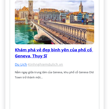
Khám phá vẻ đẹp bình yên của phố cổ 
Geneva, Thụy Sĩ
Du Lịch
·
Kinhnghiemdulich.vn
Nằm ngay giữa trung tâm của Geneva, khu phố cổ Geneva Old 
Town trở thành một…