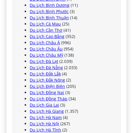
Du Lịch Bình Dương
(11)
Du Lịch Bình Phước
(3)
Du Lịch Bình Thuận
(14)
Du Lịch Cà Mau
(25)
Du Lịch Cần Thơ
(41)
Du Lịch Cao Bằng
(352)
Du Lịch Châu Á
(996)
Du Lịch Châu Âu
(954)
Du Lịch Châu Mỹ
(138)
Du Lịch Đà Lạt
(2.039)
Du Lịch Đà Nẵng
(2.033)
Du Lịch Đắk Lắk
(4)
Du Lịch Đắk Nông
(2)
Du Lịch Điện Biên
(205)
Du Lịch Đồng Nai
(3)
Du Lịch Đồng Tháp
(34)
Du Lịch Gia Lai
(3)
Du Lịch Hà Giang
(1.357)
Du Lịch Hà Nam
(4)
Du Lịch Hà Nội
(267)
Du Lịch Hà Tĩnh
(2)