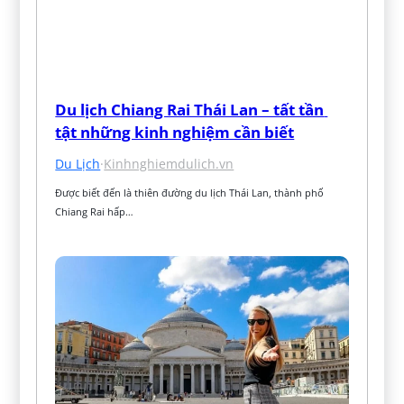
Du lịch Chiang Rai Thái Lan – tất tần 
tật những kinh nghiệm cần biết
Du Lịch
·
Kinhnghiemdulich.vn
Được biết đến là thiên đường du lịch Thái Lan, thành phố 
Chiang Rai hấp…