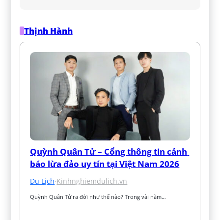
Thịnh Hành
Quỳnh Quân Tử – Cổng thông tin cảnh 
báo lừa đảo uy tín tại Việt Nam 2026
Du Lịch
·
Kinhnghiemdulich.vn
Quỳnh Quân Tử ra đời như thế nào? Trong vài năm…