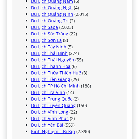
Du Lịch Quảng Nam
(6)
Du Lịch Quảng Ngãi
(4)
Du Lịch Quảng Ninh
(2.015)
Du Lịch Quảng Trị
(2)
Du Lịch Sapa
(2.023)
Du Lịch Sóc Trăng
(22)
Du Lịch Sơn La
(8)
Du Lịch Tây Ninh
(5)
Du Lịch Thái Bình
(274)
Du Lịch Thái Nguyên
(55)
Du Lịch Thanh Hóa
(6)
Du Lịch Thừa Thiên Huế
(3)
Du Lịch Tiền Giang
(29)
Du Lịch TP Hồ Chí Minh
(188)
Du Lịch Trà Vinh
(14)
Du Lịch Trung Quốc
(2)
Du Lịch Tuyên Quang
(150)
Du Lịch Vĩnh Long
(22)
Du Lịch Vĩnh Phúc
(2)
Du Lịch Yên Bái
(559)
Kinh Nghiệm – Bí Kíp
(2.390)