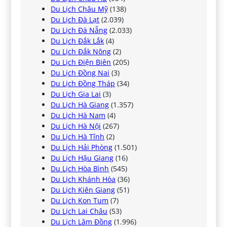
Du Lịch Châu Mỹ
(138)
Du Lịch Đà Lạt
(2.039)
Du Lịch Đà Nẵng
(2.033)
Du Lịch Đắk Lắk
(4)
Du Lịch Đắk Nông
(2)
Du Lịch Điện Biên
(205)
Du Lịch Đồng Nai
(3)
Du Lịch Đồng Tháp
(34)
Du Lịch Gia Lai
(3)
Du Lịch Hà Giang
(1.357)
Du Lịch Hà Nam
(4)
Du Lịch Hà Nội
(267)
Du Lịch Hà Tĩnh
(2)
Du Lịch Hải Phòng
(1.501)
Du Lịch Hậu Giang
(16)
Du Lịch Hòa Bình
(545)
Du Lịch Khánh Hòa
(36)
Du Lịch Kiên Giang
(51)
Du Lịch Kon Tum
(7)
Du Lịch Lai Châu
(53)
Du Lịch Lâm Đồng
(1.996)