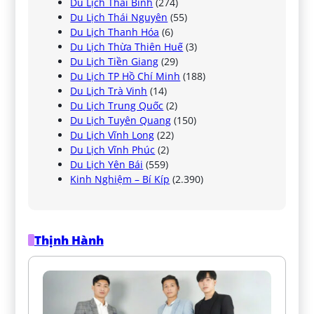
Du Lịch Thái Bình
(274)
Du Lịch Thái Nguyên
(55)
Du Lịch Thanh Hóa
(6)
Du Lịch Thừa Thiên Huế
(3)
Du Lịch Tiền Giang
(29)
Du Lịch TP Hồ Chí Minh
(188)
Du Lịch Trà Vinh
(14)
Du Lịch Trung Quốc
(2)
Du Lịch Tuyên Quang
(150)
Du Lịch Vĩnh Long
(22)
Du Lịch Vĩnh Phúc
(2)
Du Lịch Yên Bái
(559)
Kinh Nghiệm – Bí Kíp
(2.390)
Thịnh Hành