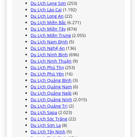
Du Lịch Lạng Sơn
(253)
Du Lịch Lào Cai
(1.192)
Du Lịch Long An
(22)
Du Lịch Miền Bắc
(6.271)
Du Lịch Miền Tây
(874)
Du Lịch Miền Trung
(2.055)
Du Lịch Nam Định
(5)
Du Lịch Nghệ An
(136)
Du Lịch Ninh Bình
(696)
Du Lịch Ninh Thuận
(9)
Du Lịch Phú Thọ
(253)
Du Lịch Phú Yên
(16)
Du Lịch Quảng Bình
(3)
Du Lịch Quảng Nam
(6)
Du Lịch Quảng Ngãi
(4)
Du Lịch Quảng Ninh
(2.015)
Du Lịch Quảng Trị
(2)
Du Lịch Sapa
(2.023)
Du Lịch Sóc Trăng
(22)
Du Lịch Sơn La
(8)
Du Lịch Tây Ninh
(5)