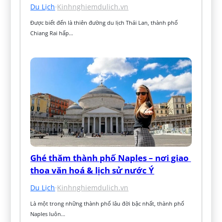
Du Lịch
·
Kinhnghiemdulich.vn
Được biết đến là thiên đường du lịch Thái Lan, thành phố 
Chiang Rai hấp…
Ghé thăm thành phố Naples – nơi giao 
thoa văn hoá & lịch sử nước Ý
Du Lịch
·
Kinhnghiemdulich.vn
Là một trong những thành phố lâu đời bậc nhất, thành phố 
Naples luôn…