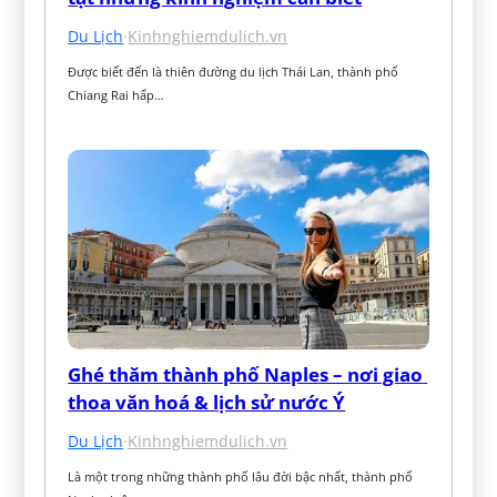
Du Lịch
·
Kinhnghiemdulich.vn
Được biết đến là thiên đường du lịch Thái Lan, thành phố 
Chiang Rai hấp…
Ghé thăm thành phố Naples – nơi giao 
thoa văn hoá & lịch sử nước Ý
Du Lịch
·
Kinhnghiemdulich.vn
Là một trong những thành phố lâu đời bậc nhất, thành phố 