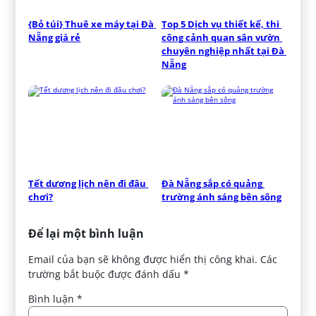
{Bỏ túi} Thuê xe máy tại Đà 
Top 5 Dịch vụ thiết kế, thi 
Nẵng giá rẻ
công cảnh quan sân vườn 
chuyên nghiệp nhất tại Đà 
Nẵng
Tết dương lịch nên đi đâu 
Đà Nẵng sắp có quảng 
chơi?
trường ánh sáng bên sông
Để lại một bình luận
Email của bạn sẽ không được hiển thị công khai.
Các
trường bắt buộc được đánh dấu
*
Bình luận
*