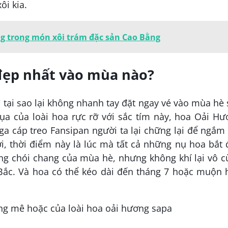
i kia.
ng trong món xôi trám đặc sản Cao Bằng
đẹp nhất vào mùa nào?
ì tại sao lại không nhanh tay đặt ngay vé vào mùa hè
lụa của loài hoa rực rỡ với sắc tím này, hoa Oải H
ga cáp treo Fansipan người ta lại chững lại để ngắm
i, thời điểm này là lúc mà tất cả những nụ hoa bắt
àng chói chang của mùa hè, nhưng không khí lại vô 
 Bắc. Và hoa có thể kéo dài đến tháng 7 hoặc muộn