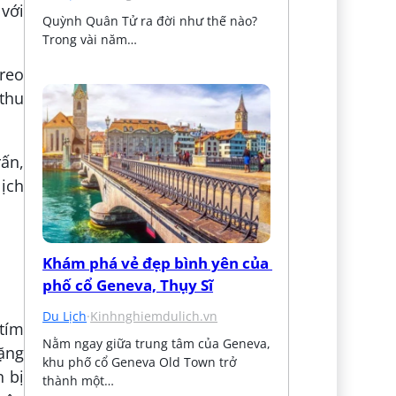
 với
Quỳnh Quân Tử ra đời như thế nào? 
Trong vài năm…
reo
 thu
rấn,
ịch
Khám phá vẻ đẹp bình yên của 
phố cổ Geneva, Thụy Sĩ
Du Lịch
·
Kinhnghiemdulich.vn
tím
Nằm ngay giữa trung tâm của Geneva, 
ặng
khu phố cổ Geneva Old Town trở 
n bị
thành một…