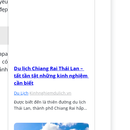
 yêu
 đẹp
apa
à có
Du lịch Chiang Rai Thái Lan – 
oảnh
tất tần tật những kinh nghiệm 
cần biết
Du Lịch
·
Kinhnghiemdulich.vn
Được biết đến là thiên đường du lịch 
Thái Lan, thành phố Chiang Rai hấp…