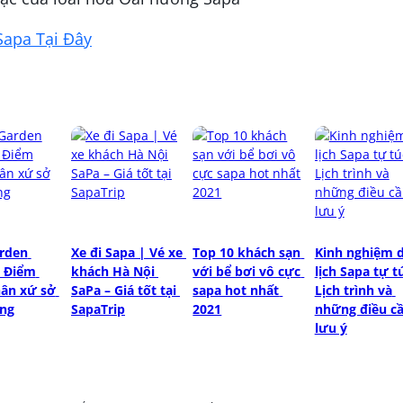
Sapa Tại Đây
rden 
Xe đi Sapa | Vé xe 
Top 10 khách sạn 
Kinh nghiệm d
 Điểm 
khách Hà Nội 
với bể bơi vô cực 
lịch Sapa tự tú
ân xứ sở 
SaPa – Giá tốt tại 
sapa hot nhất 
Lịch trình và 
ng
SapaTrip
2021
những điều cầ
lưu ý