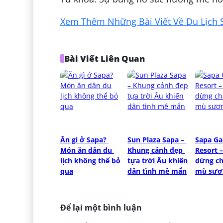
Xem Thêm Những Bài Viết Về Du Lịch 
Bài Viết Liên Quan
Ăn gì ở Sapa? 
Sun Plaza Sapa – 
Sapa Ga
Món ăn dân du 
Khung cảnh đẹp 
Resort –
lịch không thể bỏ 
tựa trời Âu khiến 
dừng ch
qua
dân tình mê mẩn
mù sươ
Để lại một bình luận