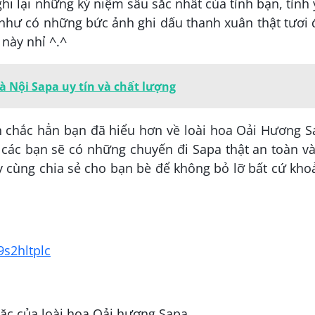
hi lại những kỷ niệm sâu sắc nhất của tình bạn, tình
như có những bức ảnh ghi dấu thanh xuân thật tươi
 này nhỉ ^.^
à Nội Sapa uy tín và chất lượng
h chắc hẳn bạn đã hiểu hơn về loài hoa Oải Hương S
 các bạn sẽ có những chuyến đi Sapa thật an toàn v
y cùng chia sẻ cho bạn bè để không bỏ lỡ bất cứ kh
s2hltplc
ặc của loài hoa Oải hương Sapa