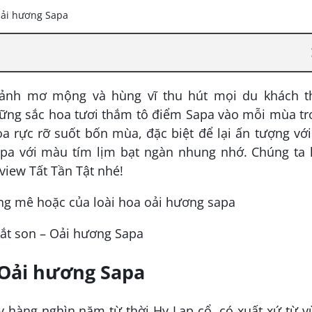
ảnh mơ mộng và hùng vĩ thu hút mọi du khách t
ững sắc hoa tươi thắm tô điểm Sapa vào mỗi mùa tr
 rực rỡ suốt bốn mùa, đặc biệt để lại ấn tượng với
apa với màu tím lịm bạt ngàn nhung nhớ. Chúng ta 
view Tất Tần Tật nhé!
sắt son – Oải hương Sapa
a Oải hương Sapa
 hàng nghìn năm từ thời Hy Lạp cổ, có xuất xứ từ 