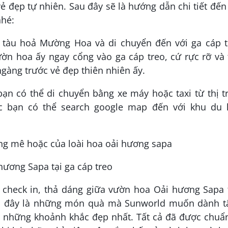
đẹp tự nhiên. Sau đây sẽ là hướng dẫn chi tiết đến
nhé:
 tàu hoả Mường Hoa và di chuyển đến với ga cáp t
ườn hoa ấy ngay cổng vào ga cáp treo, cứ rực rỡ và
gàng trước vẻ đẹp thiên nhiên ấy.
bạn có thể di chuyển bằng xe máy hoặc taxi từ thị t
c bạn có thể search google map đến với khu du l
hương Sapa tại ga cáp treo
i check in, thả dáng giữa vườn hoa Oải hương Sapa 
ởi đây là những món quà mà Sunworld muốn dành t
ó những khoảnh khắc đẹp nhất. Tất cả đã được chuẩ