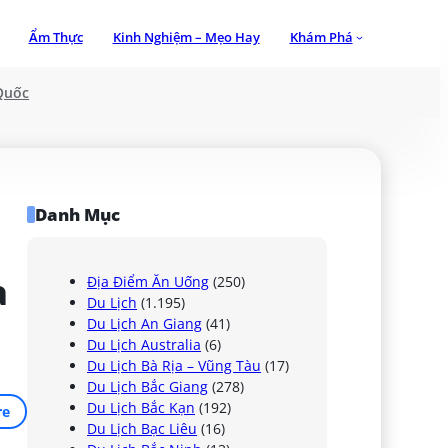
Ẩm Thực
Kinh Nghiệm – Mẹo Hay
Khám Phá
Quốc
Danh Mục
 
Địa Điểm Ăn Uống
(250)
Du Lịch
(1.195)
Du Lịch An Giang
(41)
Du Lịch Australia
(6)
Du Lịch Bà Rịa – Vũng Tàu
(17)
Du Lịch Bắc Giang
(278)
Du Lịch Bắc Kạn
(192)
re
Du Lịch Bạc Liêu
(16)