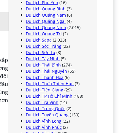
Du Lịch Phú Yên
(16)
Du Lịch Quảng Bình
(3)
Du Lịch Quảng Nam
(6)
Du Lịch Quảng Ngãi
(4)
Du Lịch Quảng Ninh
(2.015)
Du Lịch Quảng Trị
(2)
Du Lịch Sapa
(2.023)
Du Lịch Sóc Trăng
(22)
Du Lịch Sơn La
(8)
Du Lịch Tây Ninh
(5)
 sắp
Du Lịch Thái Bình
(274)
ương
Du Lịch Thái Nguyên
(55)
 đồi
Du Lịch Thanh Hóa
(6)
 đầu
Du Lịch Thừa Thiên Huế
(3)
Du Lịch Tiền Giang
(29)
cùng
Du Lịch TP Hồ Chí Minh
(188)
 hơn
Du Lịch Trà Vinh
(14)
Du Lịch Trung Quốc
(2)
Du Lịch Tuyên Quang
(150)
Du Lịch Vĩnh Long
(22)
Du Lịch Vĩnh Phúc
(2)