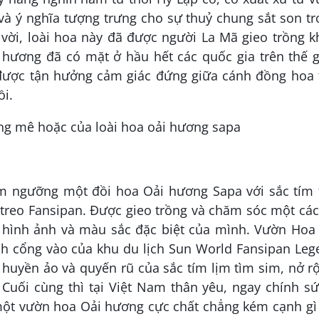
và ý nghĩa tượng trưng cho sự thuỷ chung sắt son t
vời, loài hoa này đã được người La Mã gieo trồng 
hương đã có mặt ở hầu hết các quốc gia trên thế g
được tận hưởng cảm giác đứng giữa cánh đồng hoa 
i.
m ngưỡng một đồi hoa Oải hương Sapa với sắc tím 
 treo Fansipan. Được gieo trồng và chăm sóc một các
i hình ảnh và màu sắc đặc biệt của mình. Vườn Hoa 
 cổng vào của khu du lịch Sun World Fansipan Leg
 huyền ảo và quyến rũ của sắc tím lịm tìm sim, nở r
Cuối cùng thì tại Việt Nam thân yêu, ngay chính sứ
một vườn hoa Oải hương cực chất chẳng kém cạnh gì