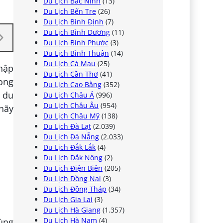
Du Lịch Bắc Ninh
(13)
Du Lịch Bến Tre
(26)
Du Lịch Bình Định
(7)
Du Lịch Bình Dương
(11)
Du Lịch Bình Phước
(3)
Du Lịch Bình Thuận
(14)
Du Lịch Cà Mau
(25)
hập
Du Lịch Cần Thơ
(41)
ong
Du Lịch Cao Bằng
(352)
 du
Du Lịch Châu Á
(996)
Du Lịch Châu Âu
(954)
hãy
Du Lịch Châu Mỹ
(138)
Du Lịch Đà Lạt
(2.039)
Du Lịch Đà Nẵng
(2.033)
Du Lịch Đắk Lắk
(4)
Du Lịch Đắk Nông
(2)
Du Lịch Điện Biên
(205)
Du Lịch Đồng Nai
(3)
Du Lịch Đồng Tháp
(34)
Du Lịch Gia Lai
(3)
Du Lịch Hà Giang
(1.357)
Du Lịch Hà Nam
(4)
vùng