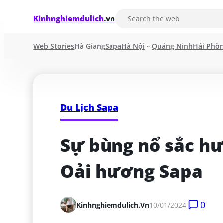
Kinhnghiemdulich
.vn
Web Stories
Hà Giang
Sapa
Hà Nội
Quảng Ninh
Hải Phò
Du Lịch Sapa
Sự bùng nổ sắc hư
Oải hương Sapa
0
Kinhnghiemdulich.vn
10/01/2024