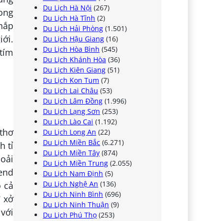
Du Lịch Hà Nội
(267)
rong
Du Lịch Hà Tĩnh
(2)
khắp
Du Lịch Hải Phòng
(1.501)
iới.
Du Lịch Hậu Giang
(16)
Du Lịch Hòa Bình
(545)
tím
Du Lịch Khánh Hòa
(36)
Du Lịch Kiên Giang
(51)
Du Lịch Kon Tum
(7)
Du Lịch Lai Châu
(53)
Du Lịch Lâm Đồng
(1.996)
Du Lịch Lạng Sơn
(253)
Du Lịch Lào Cai
(1.192)
thơ
Du Lịch Long An
(22)
Du Lịch Miền Bắc
(6.271)
h tỉ
Du Lịch Miền Tây
(874)
oải
Du Lịch Miền Trung
(2.055)
end
Du Lịch Nam Định
(5)
Du Lịch Nghệ An
(136)
ộ cả
Du Lịch Ninh Bình
(696)
 xở
Du Lịch Ninh Thuận
(9)
 với
Du Lịch Phú Thọ
(253)