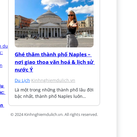
Ghé thăm thành phố Naples – 
nơi giao thoa văn hoá & lịch sử 
nước Ý
Du Lịch
·
Kinhnghiemdulich.vn
u 
Là một trong những thành phố lâu đời 
c: 
bậc nhất, thành phố Naples luôn…
n 
© 2024 Kinhnghiemdulich.vn. All rights reserved.