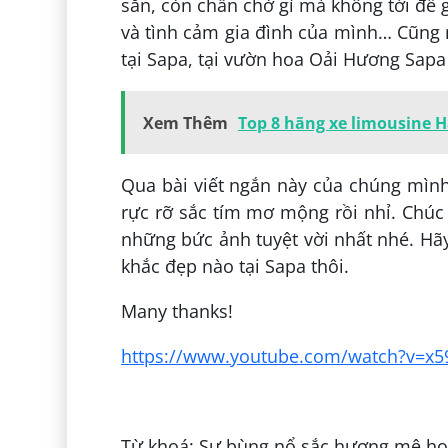
sẵn, còn chần chờ gì mà không tới để g
và tình cảm gia đình của mình… Cũng 
tại Sapa, tại vườn hoa Oải Hương Sapa
Xem Thêm
Top 8 hãng xe limousine H
Qua bài viết ngắn này của chúng mìn
rực rỡ sắc tím mơ mộng rồi nhỉ. Chúc
những bức ảnh tuyệt vời nhất nhé. Hã
khắc đẹp nào tại Sapa thôi.
Many thanks!
https://www.youtube.com/watch?v=x59
Đăng bởi:
Phạm Lê Thanh Hiền
Từ khoá: Sự bùng nổ sắc hương mê ho