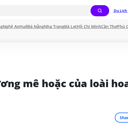
Du Lịch 
ng
Nghệ An
Huế
Đà Nẵng
Nha Trang
Đà Lạt
Hồ Chí Minh
Cần Thơ
Phú 
ơng mê hoặc của loài hoa
Sha