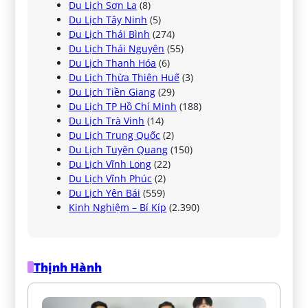
Du Lịch Sơn La
(8)
Du Lịch Tây Ninh
(5)
Du Lịch Thái Bình
(274)
Du Lịch Thái Nguyên
(55)
Du Lịch Thanh Hóa
(6)
Du Lịch Thừa Thiên Huế
(3)
Du Lịch Tiền Giang
(29)
Du Lịch TP Hồ Chí Minh
(188)
Du Lịch Trà Vinh
(14)
Du Lịch Trung Quốc
(2)
Du Lịch Tuyên Quang
(150)
Du Lịch Vĩnh Long
(22)
Du Lịch Vĩnh Phúc
(2)
Du Lịch Yên Bái
(559)
Kinh Nghiệm – Bí Kíp
(2.390)
Thịnh Hành