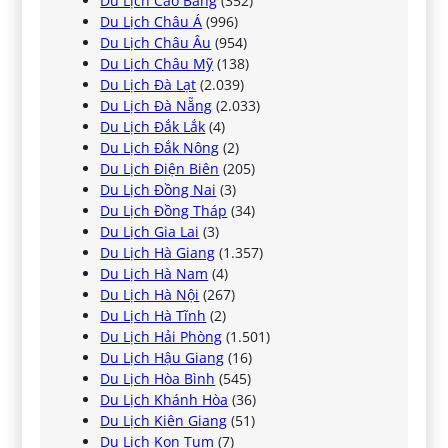
Du Lịch Cao Bằng
(352)
Du Lịch Châu Á
(996)
Du Lịch Châu Âu
(954)
Du Lịch Châu Mỹ
(138)
Du Lịch Đà Lạt
(2.039)
Du Lịch Đà Nẵng
(2.033)
Du Lịch Đắk Lắk
(4)
Du Lịch Đắk Nông
(2)
Du Lịch Điện Biên
(205)
Du Lịch Đồng Nai
(3)
Du Lịch Đồng Tháp
(34)
Du Lịch Gia Lai
(3)
Du Lịch Hà Giang
(1.357)
Du Lịch Hà Nam
(4)
Du Lịch Hà Nội
(267)
Du Lịch Hà Tĩnh
(2)
Du Lịch Hải Phòng
(1.501)
Du Lịch Hậu Giang
(16)
Du Lịch Hòa Bình
(545)
Du Lịch Khánh Hòa
(36)
Du Lịch Kiên Giang
(51)
Du Lịch Kon Tum
(7)