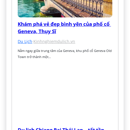
Khám phá vẻ đẹp bình yên của phố cổ 
Geneva, Thụy Sĩ
Du Lịch
·
Kinhnghiemdulich.vn
Nằm ngay giữa trung tâm của Geneva, khu phố cổ Geneva Old 
Town trở thành một…
Du lịch Chiang Rai Thái Lan – tất tần 