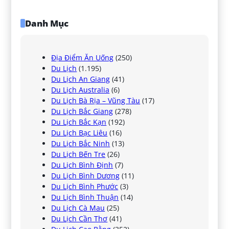
Danh Mục
Địa Điểm Ăn Uống
(250)
Du Lịch
(1.195)
Du Lịch An Giang
(41)
Du Lịch Australia
(6)
Du Lịch Bà Rịa – Vũng Tàu
(17)
Du Lịch Bắc Giang
(278)
Du Lịch Bắc Kạn
(192)
Du Lịch Bạc Liêu
(16)
Du Lịch Bắc Ninh
(13)
Du Lịch Bến Tre
(26)
Du Lịch Bình Định
(7)
Du Lịch Bình Dương
(11)
Du Lịch Bình Phước
(3)
Du Lịch Bình Thuận
(14)
Du Lịch Cà Mau
(25)
Du Lịch Cần Thơ
(41)