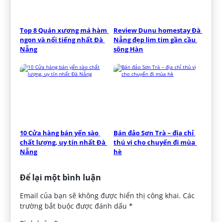
Top 8 Quán xương má hàm 
Review Dunu homestay Đà 
ngon và nổi tiếng nhất Đà 
Nẵng đẹp lịm tim gần cầu 
Nẵng
sông Hàn
10 Cửa hàng bán yến sào 
Bán đảo Sơn Trà – địa chỉ 
chất lượng, uy tín nhất Đà 
thú vị cho chuyến đi mùa 
Nẵng
hè
Để lại một bình luận
Email của bạn sẽ không được hiển thị công khai.
Các
trường bắt buộc được đánh dấu
*