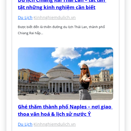
tật những kinh nghiệm cần biết
Du Lịch
·
Kinhnghiemdulich.vn
Được biết đến là thiên đường du lịch Thái Lan, thành phố 
Chiang Rai hấp…
Ghé thăm thành phố Naples – nơi giao 
thoa văn hoá & lịch sử nước Ý
Du Lịch
·
Kinhnghiemdulich.vn