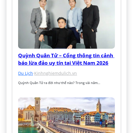
Quỳnh Quân Tử – Cổng thông tin cảnh 
báo lừa đảo uy tín tại Việt Nam 2026
Du Lịch
·
Kinhnghiemdulich.vn
Quỳnh Quân Tử ra đời như thế nào? Trong vài năm…