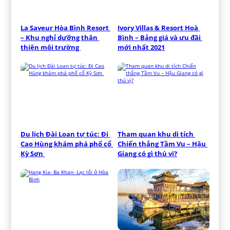
La Saveur Hòa Bình Resort 
Ivory Villas & Resort Hoà 
– Khu nghỉ dưỡng thân 
Bình – Bảng giá và ưu đãi 
thiện môi trường 
mới nhất 2021
Du lịch Đài Loan tự túc: Đi 
Tham quan khu di tích 
Cao Hùng khám phá phố cổ 
Chiến thắng Tầm Vu – Hậu 
Kỳ Sơn 
Giang có gì thú vị?