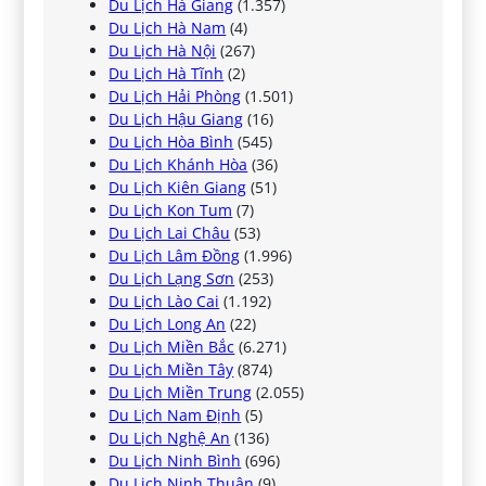
Du Lịch Hà Giang
(1.357)
Du Lịch Hà Nam
(4)
Du Lịch Hà Nội
(267)
Du Lịch Hà Tĩnh
(2)
Du Lịch Hải Phòng
(1.501)
Du Lịch Hậu Giang
(16)
Du Lịch Hòa Bình
(545)
Du Lịch Khánh Hòa
(36)
Du Lịch Kiên Giang
(51)
Du Lịch Kon Tum
(7)
Du Lịch Lai Châu
(53)
Du Lịch Lâm Đồng
(1.996)
Du Lịch Lạng Sơn
(253)
Du Lịch Lào Cai
(1.192)
Du Lịch Long An
(22)
Du Lịch Miền Bắc
(6.271)
Du Lịch Miền Tây
(874)
Du Lịch Miền Trung
(2.055)
Du Lịch Nam Định
(5)
Du Lịch Nghệ An
(136)
Du Lịch Ninh Bình
(696)
Du Lịch Ninh Thuận
(9)