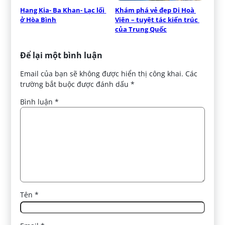
Hang Kia- Ba Khan- Lạc lối 
Khám phá vẻ đẹp Di Hoà 
ở Hòa Bình
Viên – tuyệt tác kiến trúc 
của Trung Quốc
Để lại một bình luận
Email của bạn sẽ không được hiển thị công khai.
Các
trường bắt buộc được đánh dấu
*
Bình luận
*
Tên
*