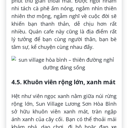
phút thư giãn thoải mái. Được ngồi nhâm
nhi tách cà phê ấm nóng, ngắm nhìn thiên
nhiên thơ mộng, ngẫm nghĩ về cuộc đời sẽ
khiến bạn thanh thản, dễ chịu hơn rất
nhiều. Quán cafe này cũng là địa điểm rất
lý tưởng để bạn cùng người thân, bạn bè
tâm sự, kể chuyện cùng nhau đấy.
4.5. Khuôn viên rộng lớn, xanh mát
Hệt như viên ngọc xanh nằm giữa núi rừng
rộng lớn, Sun Village Lương Sơn Hòa Bình
sở hữu khuôn viên xanh mát, tràn ngập
ánh xanh của cây cối. Bạn có thể thoải mái
khám phá, dạo chơi, đi bộ hoặc đạp xe