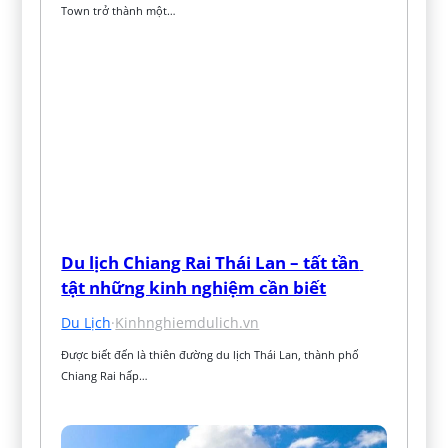
Town trở thành một…
Du lịch Chiang Rai Thái Lan – tất tần 
tật những kinh nghiệm cần biết
Du Lịch
·
Kinhnghiemdulich.vn
Được biết đến là thiên đường du lịch Thái Lan, thành phố 
Chiang Rai hấp…