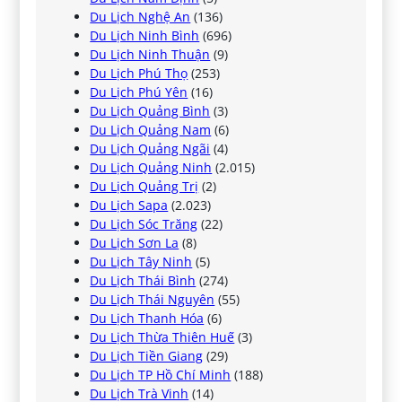
Du Lịch Nghệ An
(136)
Du Lịch Ninh Bình
(696)
Du Lịch Ninh Thuận
(9)
Du Lịch Phú Thọ
(253)
Du Lịch Phú Yên
(16)
Du Lịch Quảng Bình
(3)
Du Lịch Quảng Nam
(6)
Du Lịch Quảng Ngãi
(4)
Du Lịch Quảng Ninh
(2.015)
Du Lịch Quảng Trị
(2)
Du Lịch Sapa
(2.023)
Du Lịch Sóc Trăng
(22)
Du Lịch Sơn La
(8)
Du Lịch Tây Ninh
(5)
Du Lịch Thái Bình
(274)
Du Lịch Thái Nguyên
(55)
Du Lịch Thanh Hóa
(6)
Du Lịch Thừa Thiên Huế
(3)
Du Lịch Tiền Giang
(29)
Du Lịch TP Hồ Chí Minh
(188)
Du Lịch Trà Vinh
(14)