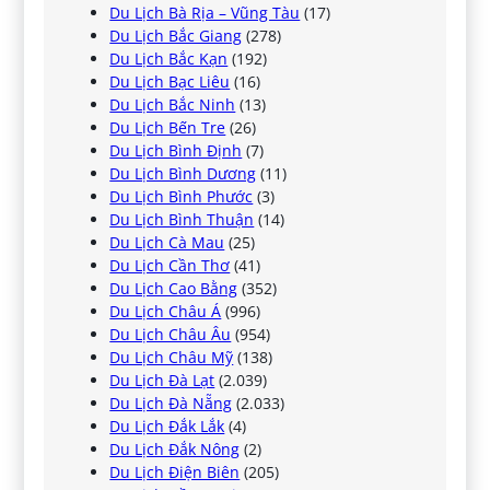
Du Lịch Bà Rịa – Vũng Tàu
(17)
Du Lịch Bắc Giang
(278)
Du Lịch Bắc Kạn
(192)
Du Lịch Bạc Liêu
(16)
Du Lịch Bắc Ninh
(13)
Du Lịch Bến Tre
(26)
Du Lịch Bình Định
(7)
Du Lịch Bình Dương
(11)
Du Lịch Bình Phước
(3)
Du Lịch Bình Thuận
(14)
Du Lịch Cà Mau
(25)
Du Lịch Cần Thơ
(41)
Du Lịch Cao Bằng
(352)
Du Lịch Châu Á
(996)
Du Lịch Châu Âu
(954)
Du Lịch Châu Mỹ
(138)
Du Lịch Đà Lạt
(2.039)
Du Lịch Đà Nẵng
(2.033)
Du Lịch Đắk Lắk
(4)
Du Lịch Đắk Nông
(2)
Du Lịch Điện Biên
(205)