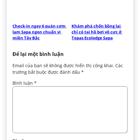
Check-in ngay 6 quán cơm 
Khám phá chốn bồng lai 
lam Sapa ngon chuẩn vị 
chỉ có tại hồ bơi vô cực ở 
miền Tây Bắc
Topas Ecolodge Sapa
Để lại một bình luận
Email của bạn sẽ không được hiển thị công khai.
Các
trường bắt buộc được đánh dấu
*
Bình luận
*