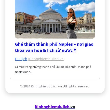
Ghé thăm thành phố Naples – nơi giao 
thoa văn hoá & lịch sử nước Ý
Du Lịch
·
Kinhnghiemdulich.vn
Là một trong những thành phố lâu đời bậc nhất, thành phố 
Naples luôn…
© 2024 Kinhnghiemdulich.vn. All rights reserved.
Kinhnghiemdulich
.vn