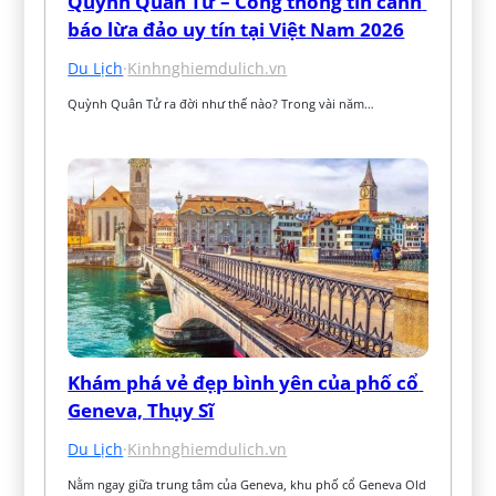
Quỳnh Quân Tử – Cổng thông tin cảnh 
báo lừa đảo uy tín tại Việt Nam 2026
Du Lịch
·
Kinhnghiemdulich.vn
Quỳnh Quân Tử ra đời như thế nào? Trong vài năm…
Khám phá vẻ đẹp bình yên của phố cổ 
Geneva, Thụy Sĩ
Du Lịch
·
Kinhnghiemdulich.vn
Nằm ngay giữa trung tâm của Geneva, khu phố cổ Geneva Old 