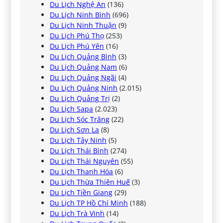
Du Lịch Nghệ An
(136)
Du Lịch Ninh Bình
(696)
Du Lịch Ninh Thuận
(9)
Du Lịch Phú Thọ
(253)
Du Lịch Phú Yên
(16)
Du Lịch Quảng Bình
(3)
Du Lịch Quảng Nam
(6)
Du Lịch Quảng Ngãi
(4)
Du Lịch Quảng Ninh
(2.015)
Du Lịch Quảng Trị
(2)
Du Lịch Sapa
(2.023)
Du Lịch Sóc Trăng
(22)
Du Lịch Sơn La
(8)
Du Lịch Tây Ninh
(5)
Du Lịch Thái Bình
(274)
Du Lịch Thái Nguyên
(55)
Du Lịch Thanh Hóa
(6)
Du Lịch Thừa Thiên Huế
(3)
Du Lịch Tiền Giang
(29)
Du Lịch TP Hồ Chí Minh
(188)
Du Lịch Trà Vinh
(14)