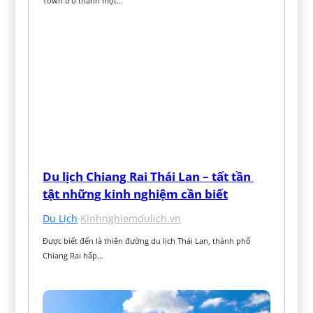
Town trở thành một…
Du lịch Chiang Rai Thái Lan – tất tần 
tật những kinh nghiệm cần biết
Du Lịch
·
Kinhnghiemdulich.vn
Được biết đến là thiên đường du lịch Thái Lan, thành phố 
Chiang Rai hấp…