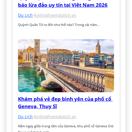
báo lừa đảo uy tín tại Việt Nam 2026
Du Lịch
·
Kinhnghiemdulich.vn
Quỳnh Quân Tử ra đời như thế nào? Trong vài năm…
Khám phá vẻ đẹp bình yên của phố cổ 
Geneva, Thụy Sĩ
Du Lịch
·
Kinhnghiemdulich.vn
Nằm ngay giữa trung tâm của Geneva, khu phố cổ Geneva Old 