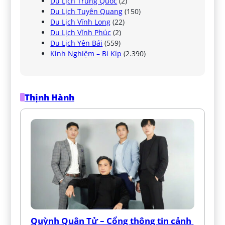
Du Lịch Trung Quốc
(2)
Du Lịch Tuyên Quang
(150)
Du Lịch Vĩnh Long
(22)
Du Lịch Vĩnh Phúc
(2)
Du Lịch Yên Bái
(559)
Kinh Nghiệm – Bí Kíp
(2.390)
Thịnh Hành
Quỳnh Quân Tử – Cổng thông tin cảnh 