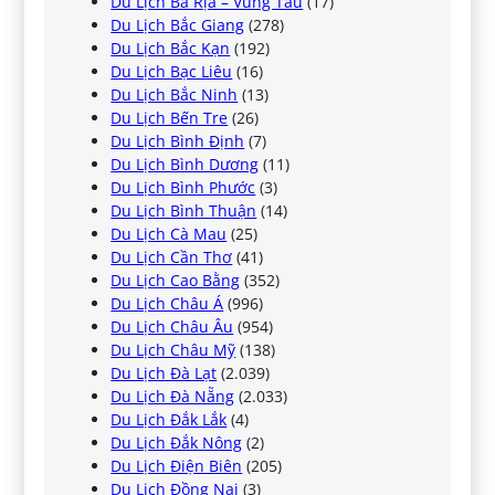
Du Lịch Bà Rịa – Vũng Tàu
(17)
Du Lịch Bắc Giang
(278)
Du Lịch Bắc Kạn
(192)
Du Lịch Bạc Liêu
(16)
Du Lịch Bắc Ninh
(13)
Du Lịch Bến Tre
(26)
Du Lịch Bình Định
(7)
Du Lịch Bình Dương
(11)
Du Lịch Bình Phước
(3)
Du Lịch Bình Thuận
(14)
Du Lịch Cà Mau
(25)
Du Lịch Cần Thơ
(41)
Du Lịch Cao Bằng
(352)
Du Lịch Châu Á
(996)
Du Lịch Châu Âu
(954)
Du Lịch Châu Mỹ
(138)
Du Lịch Đà Lạt
(2.039)
Du Lịch Đà Nẵng
(2.033)
Du Lịch Đắk Lắk
(4)
Du Lịch Đắk Nông
(2)
Du Lịch Điện Biên
(205)
Du Lịch Đồng Nai
(3)