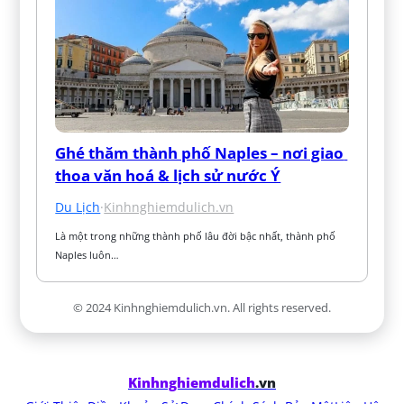
Ghé thăm thành phố Naples – nơi giao 
thoa văn hoá & lịch sử nước Ý
Du Lịch
·
Kinhnghiemdulich.vn
Là một trong những thành phố lâu đời bậc nhất, thành phố 
Naples luôn…
© 2024 Kinhnghiemdulich.vn. All rights reserved.
Kinhnghiemdulich
.vn