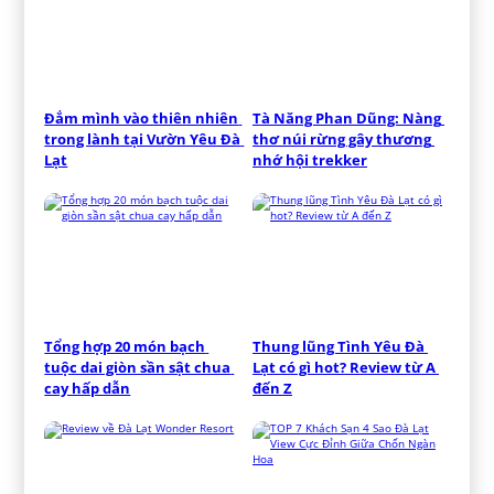
Đắm mình vào thiên nhiên 
Tà Năng Phan Dũng: Nàng 
trong lành tại Vườn Yêu Đà 
thơ núi rừng gây thương 
Lạt
nhớ hội trekker
Tổng hợp 20 món bạch 
Thung lũng Tình Yêu Đà 
tuộc dai giòn sần sật chua 
Lạt có gì hot? Review từ A 
cay hấp dẫn
đến Z